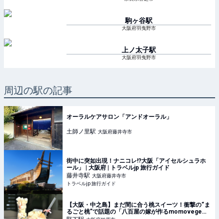
駒ヶ谷
駅
大阪府羽曳野市
上ノ太子
駅
大阪府羽曳野市
周辺の駅の記事
オーラルケアサロン「アンドオーラル」
土師ノ里
駅
大阪府藤井寺市
街中に突如出現！ナニコレ!?大阪「アイセルシュラホ
ール」 | 大阪府 | トラベルjp 旅行ガイド
藤井寺
駅
大阪府藤井寺市
トラベルjp 旅行ガイド
【大阪・中之島】まだ間に合う桃スイーツ！衝撃の“ま
るごと桃”で話題の「八百屋の嫁が作るmomovege」
へ♡ - ufu. [ウフ。]