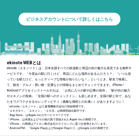
ビジネスアカウントについて詳しくはこちら
ekinote WEBとは
ekinote（エキノート）は、日本全国すべての鉄道駅と周辺の街の魅力を発見できる無料サ
ービスです。「今度あの駅に行くけど、周辺にどんな場所があるんだろう？」「いつも使
っている駅だけど、もっとディープな情報が知りたいな！」というとき、駅名で検索し
て、観光・グルメ・買い物・交通などの情報をまとめてチェックできます。iPhone /
Androidアプリをインストールすれば、「お気に入りの駅や記事の保存」「駅や街の魅力
やエキメシの投稿」「全国の駅へのチェックイン」も楽しめます。全国の駅と街で、あな
たをワクワクさせるセレンディピティ（素敵な偶然との出逢い）がありますように！
「ekinote／エキノート」は三菱電機株式会社の登録商標です。
「エキガタリ」「エキメシ」「エキ活」は商標登録出願中です。
「App Store」はApple Inc.のサービスマークです。
「iPhone」は米国およびその他の国で登録されたApple Inc.の商標です。
「iPhone」の商標はアイホン株式会社のライセンスに基づき使用されています。
「Android
TM
」「Google PlayおよびGoogle Playロゴ」はGoogle LLCの商標です。