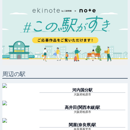
周辺の駅
河内国分
駅
大阪府柏原市
高井田(関西本線)
駅
大阪府柏原市
関屋(奈良県)
駅
奈良県香芝市