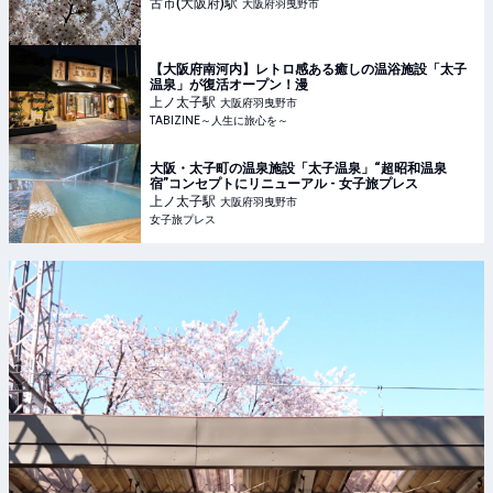
古市(大阪府)
駅
大阪府羽曳野市
【大阪府南河内】レトロ感ある癒しの温浴施設「太子
温泉」が復活オープン！漫
上ノ太子
駅
大阪府羽曳野市
TABIZINE～人生に旅心を～
大阪・太子町の温泉施設「太子温泉」“超昭和温泉
宿”コンセプトにリニューアル - 女子旅プレス
上ノ太子
駅
大阪府羽曳野市
女子旅プレス