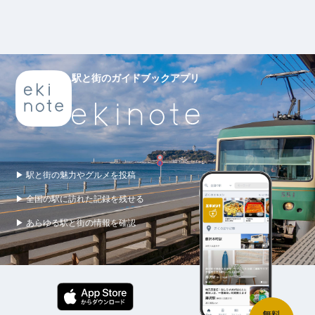
駅と街のガイドブックアプリ
▶ 駅と街の魅力やグルメを投稿
▶ 全国の駅に訪れた記録を残せる
▶ あらゆる駅と街の情報を確認