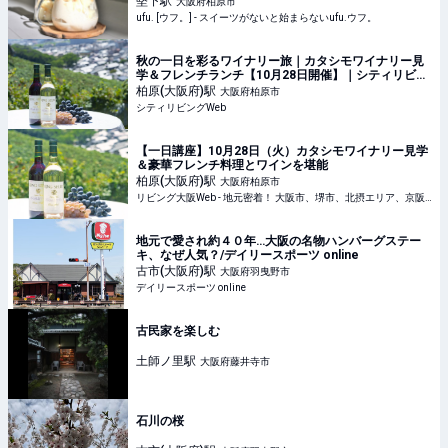
堅下
駅
大阪府柏原市
ufu. [ウフ。] - スイーツがないと始まらないufu.ウフ。
秋の一日を彩るワイナリー旅｜カタシモワイナリー見
学＆フレンチランチ【10月28日開催】｜シティリビン
グWeb
柏原(大阪府)
駅
大阪府柏原市
シティリビングWeb
【一日講座】10月28日（火）カタシモワイナリー見学
＆豪華フレンチ料理とワインを堪能
柏原(大阪府)
駅
大阪府柏原市
リビング大阪Web - 地元密着！ 大阪市、堺市、北摂エリア、京阪沿線ほかのグルメ、イベント、お出かけ、習い事情報
地元で愛され約４０年…大阪の名物ハンバーグステー
キ、なぜ人気？/デイリースポーツ online
古市(大阪府)
駅
大阪府羽曳野市
デイリースポーツ online
古民家を楽しむ
土師ノ里
駅
大阪府藤井寺市
石川の桜