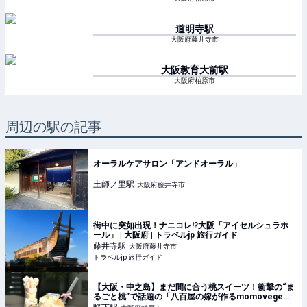
道明寺
駅
大阪府藤井寺市
大阪教育大前
駅
大阪府柏原市
周辺の駅の記事
オーラルケアサロン「アンドオーラル」
土師ノ里
駅
大阪府藤井寺市
街中に突如出現！ナニコレ!?大阪「アイセルシュラホ
ール」 | 大阪府 | トラベルjp 旅行ガイド
藤井寺
駅
大阪府藤井寺市
トラベルjp 旅行ガイド
【大阪・中之島】まだ間に合う桃スイーツ！衝撃の“ま
るごと桃”で話題の「八百屋の嫁が作るmomovege」
へ♡ - ufu. [ウフ。]