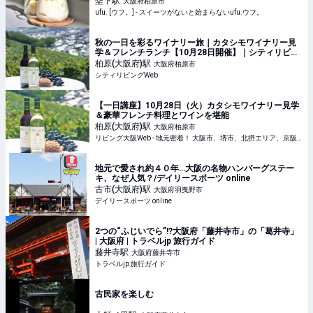
堅下
駅
大阪府柏原市
ufu. [ウフ。] - スイーツがないと始まらないufu.ウフ。
秋の一日を彩るワイナリー旅｜カタシモワイナリー見
学＆フレンチランチ【10月28日開催】｜シティリビン
グWeb
柏原(大阪府)
駅
大阪府柏原市
シティリビングWeb
【一日講座】10月28日（火）カタシモワイナリー見学
＆豪華フレンチ料理とワインを堪能
柏原(大阪府)
駅
大阪府柏原市
リビング大阪Web - 地元密着！ 大阪市、堺市、北摂エリア、京阪沿線ほかのグルメ、イベント、お出かけ、習い事情報
地元で愛され約４０年…大阪の名物ハンバーグステー
キ、なぜ人気？/デイリースポーツ online
古市(大阪府)
駅
大阪府羽曳野市
デイリースポーツ online
2つの“ふじいでら”!?大阪府「藤井寺市」の「葛井寺」
| 大阪府 | トラベルjp 旅行ガイド
藤井寺
駅
大阪府藤井寺市
トラベルjp 旅行ガイド
古民家を楽しむ