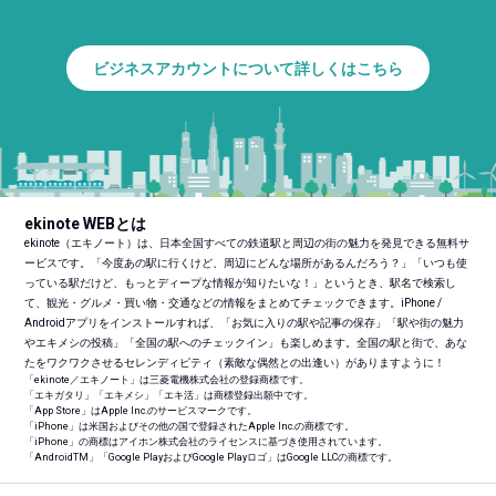
ビジネスアカウントについて詳しくはこちら
ekinote WEBとは
ekinote（エキノート）は、日本全国すべての鉄道駅と周辺の街の魅力を発見できる無料サ
ービスです。「今度あの駅に行くけど、周辺にどんな場所があるんだろう？」「いつも使
っている駅だけど、もっとディープな情報が知りたいな！」というとき、駅名で検索し
て、観光・グルメ・買い物・交通などの情報をまとめてチェックできます。iPhone /
Androidアプリをインストールすれば、「お気に入りの駅や記事の保存」「駅や街の魅力
やエキメシの投稿」「全国の駅へのチェックイン」も楽しめます。全国の駅と街で、あな
たをワクワクさせるセレンディピティ（素敵な偶然との出逢い）がありますように！
「ekinote／エキノート」は三菱電機株式会社の登録商標です。
「エキガタリ」「エキメシ」「エキ活」は商標登録出願中です。
「App Store」はApple Inc.のサービスマークです。
「iPhone」は米国およびその他の国で登録されたApple Inc.の商標です。
「iPhone」の商標はアイホン株式会社のライセンスに基づき使用されています。
「Android
TM
」「Google PlayおよびGoogle Playロゴ」はGoogle LLCの商標です。