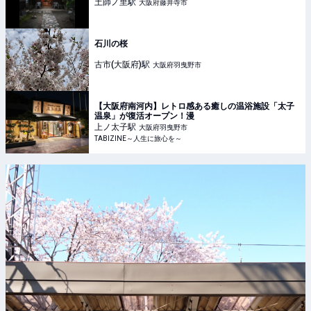
土師ノ里
駅
大阪府藤井寺市
石川の桜
古市(大阪府)
駅
大阪府羽曳野市
【大阪府南河内】レトロ感ある癒しの温浴施設「太子
温泉」が復活オープン！漫
上ノ太子
駅
大阪府羽曳野市
TABIZINE～人生に旅心を～