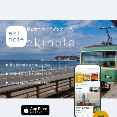
駅と街のガイドブックアプリ
▶ 駅と街の魅力やグルメを投稿
▶ 全国の駅に訪れた記録を残せる
▶ あらゆる駅と街の情報を確認