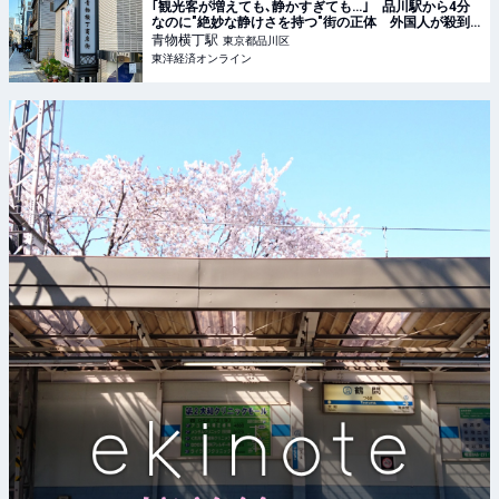
｢観光客が増えても､静かすぎても…｣ 品川駅から4分
なのに"絶妙な静けさを持つ"街の正体 外国人が殺到､
密かに人気を集める理由
青物横丁
駅
東京都品川区
東洋経済オンライン