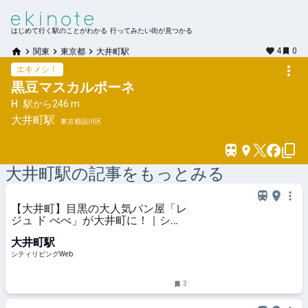
はじめて行く駅のことがわかる 行ってみたい街が見つかる
4
0
関東
東京都
大井町駅
エキメシ！
黒豆マスカルポーネ
H
駅から
246 m
大井町
駅
東京都品川区
大井町
駅の記事をもっとみる
【大井町】目黒の大人気パン屋「レ
ジュ ド べべ」が大井町に！｜シテ
ィリビングWeb
大井町駅
シティリビングWeb
3