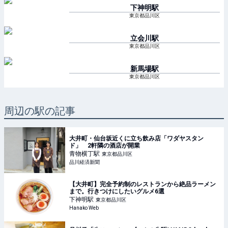
下神明
駅
東京都品川区
立会川
駅
東京都品川区
新馬場
駅
東京都品川区
周辺の駅の記事
大井町・仙台坂近くに立ち飲み店「ワダヤスタン
ド」 2軒隣の酒店が開業
青物横丁
駅
東京都品川区
品川経済新聞
【大井町】完全予約制のレストランから絶品ラーメン
まで。行きつけにしたいグルメ6選
下神明
駅
東京都品川区
Hanako Web