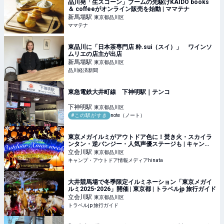
品川発「生スコーン」ブームの先駆けKAIDO books
＆ coffeeがオンライン販売を始動 | ママテナ
新馬場
駅
東京都品川区
ママテナ
東品川に「日本茶専門店 粋.sui（スイ）」 ワインソ
ムリエの店主が出店
新馬場
駅
東京都品川区
品川経済新聞
東急電鉄大井町線 下神明駅｜テンコ
下神明
駅
東京都品川区
#この駅がすき
note（ノート）
東京メガイルミがアウトドア色に！焚き火・スカイラ
ンタン・逆バンジー・人気声優ステージも | キャン
プ・アウトドア情報メディアhinata
立会川
駅
東京都品川区
キャンプ・アウトドア情報メディアhinata
大井競馬場で冬季限定イルミネーション「東京メガイ
ルミ2025-2026」開催 | 東京都 | トラベルjp 旅行ガイド
立会川
駅
東京都品川区
トラベルjp 旅行ガイド