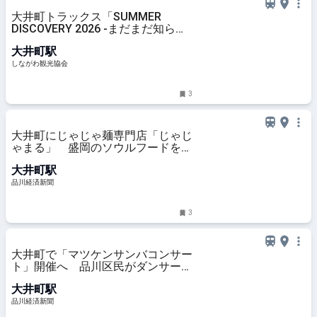
大井町トラックス「SUMMER
DISCOVERY 2026 -まだまだ知らな
い海のこと-」 | しながわ観光協会
大井町駅
しながわ観光協会
3
大井町にじゃじゃ麺専門店「じゃじ
ゃまる」 盛岡のソウルフードを用
意
大井町駅
品川経済新聞
3
大井町で「マツケンサンバコンサー
ト」開催へ 品川区民がダンサー出
演
大井町駅
品川経済新聞