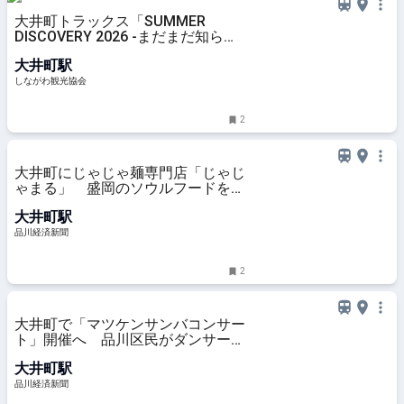
大井町トラックス「SUMMER
DISCOVERY 2026 -まだまだ知らな
い海のこと-」 | しながわ観光協会
大井町駅
しながわ観光協会
2
大井町にじゃじゃ麺専門店「じゃじ
ゃまる」 盛岡のソウルフードを用
意
大井町駅
品川経済新聞
2
大井町で「マツケンサンバコンサー
ト」開催へ 品川区民がダンサー出
演
大井町駅
品川経済新聞