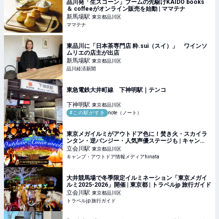
品川発「生スコーン」ブームの先駆けKAIDO books
＆ coffeeがオンライン販売を始動 | ママテナ
新馬場
駅
東京都品川区
ママテナ
東品川に「日本茶専門店 粋.sui（スイ）」 ワインソ
ムリエの店主が出店
新馬場
駅
東京都品川区
品川経済新聞
東急電鉄大井町線 下神明駅｜テンコ
下神明
駅
東京都品川区
#この駅がすき
note（ノート）
東京メガイルミがアウトドア色に！焚き火・スカイラ
ンタン・逆バンジー・人気声優ステージも | キャン
プ・アウトドア情報メディアhinata
立会川
駅
東京都品川区
キャンプ・アウトドア情報メディアhinata
大井競馬場で冬季限定イルミネーション「東京メガイ
ルミ2025-2026」開催 | 東京都 | トラベルjp 旅行ガイド
立会川
駅
東京都品川区
トラベルjp 旅行ガイド