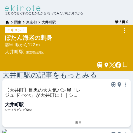
はじめて行く駅のことがわかる 行ってみたい街が見つかる
6
0
関東
東京都
大井町駅
エキメシ！
ぼたん海老の刺身
藤半
駅から
122 m
大井町
駅
東京都品川区
大井町
駅の記事をもっとみる
【大井町】目黒の大人気パン屋「レ
ジュ ド べべ」が大井町に！｜シテ
ィリビングWeb
大井町駅
シティリビングWeb
0