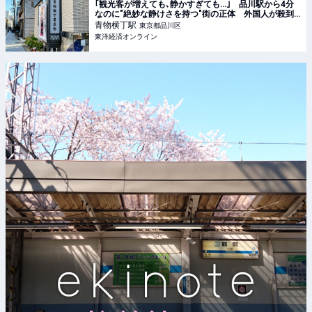
｢観光客が増えても､静かすぎても…｣ 品川駅から4分
なのに"絶妙な静けさを持つ"街の正体 外国人が殺到､
密かに人気を集める理由
青物横丁
駅
東京都品川区
東洋経済オンライン