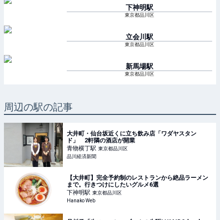
下神明
駅
東京都品川区
立会川
駅
東京都品川区
新馬場
駅
東京都品川区
周辺の駅の記事
大井町・仙台坂近くに立ち飲み店「ワダヤスタン
ド」 2軒隣の酒店が開業
青物横丁
駅
東京都品川区
品川経済新聞
【大井町】完全予約制のレストランから絶品ラーメン
まで。行きつけにしたいグルメ6選
下神明
駅
東京都品川区
Hanako Web