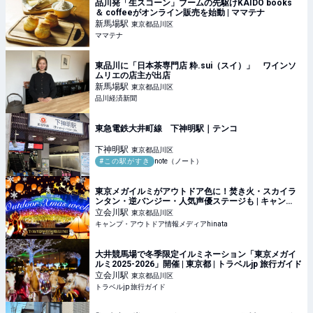
品川発「生スコーン」ブームの先駆けKAIDO books
＆ coffeeがオンライン販売を始動 | ママテナ
新馬場
駅
東京都品川区
ママテナ
東品川に「日本茶専門店 粋.sui（スイ）」 ワインソ
ムリエの店主が出店
新馬場
駅
東京都品川区
品川経済新聞
東急電鉄大井町線 下神明駅｜テンコ
下神明
駅
東京都品川区
#この駅がすき
note（ノート）
東京メガイルミがアウトドア色に！焚き火・スカイラ
ンタン・逆バンジー・人気声優ステージも | キャン
プ・アウトドア情報メディアhinata
立会川
駅
東京都品川区
キャンプ・アウトドア情報メディアhinata
大井競馬場で冬季限定イルミネーション「東京メガイ
ルミ2025-2026」開催 | 東京都 | トラベルjp 旅行ガイド
立会川
駅
東京都品川区
トラベルjp 旅行ガイド