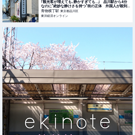
｢観光客が増えても､静かすぎても…｣ 品川駅から4分
なのに"絶妙な静けさを持つ"街の正体 外国人が殺到､
密かに人気を集める理由
青物横丁
駅
東京都品川区
東洋経済オンライン