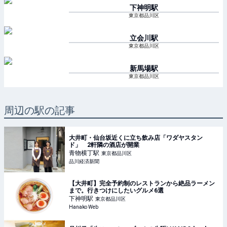
下神明
駅
東京都品川区
立会川
駅
東京都品川区
新馬場
駅
東京都品川区
周辺の駅の記事
大井町・仙台坂近くに立ち飲み店「ワダヤスタン
ド」 2軒隣の酒店が開業
青物横丁
駅
東京都品川区
品川経済新聞
【大井町】完全予約制のレストランから絶品ラーメン
まで。行きつけにしたいグルメ6選
下神明
駅
東京都品川区
Hanako Web