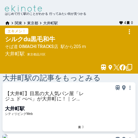
はじめて行く駅のことがわかる 行ってみたい街が見つかる
4
0
関東
東京都
大井町駅
エキメシ！
シルクdu黒毛和牛
そば道 OIMACHI TRACKS店
駅から
205 m
大井町
駅
東京都品川区
大井町
駅の記事をもっとみる
【大井町】目黒の大人気パン屋「レ
ジュ ド べべ」が大井町に！｜シテ
ィリビングWeb
大井町駅
シティリビングWeb
3