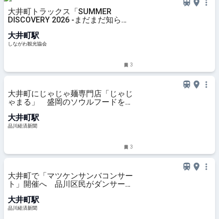
大井町トラックス「SUMMER
DISCOVERY 2026 -まだまだ知らな
い海のこと-」 | しながわ観光協会
大井町駅
しながわ観光協会
3
大井町にじゃじゃ麺専門店「じゃじ
ゃまる」 盛岡のソウルフードを用
意
大井町駅
品川経済新聞
3
大井町で「マツケンサンバコンサー
ト」開催へ 品川区民がダンサー出
演
大井町駅
品川経済新聞