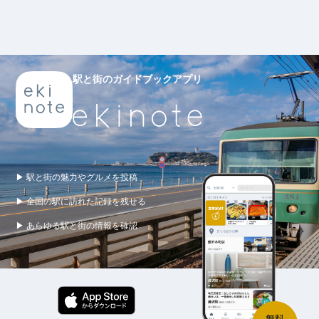
駅と街のガイドブックアプリ
▶ 駅と街の魅力やグルメを投稿
▶ 全国の駅に訪れた記録を残せる
▶ あらゆる駅と街の情報を確認