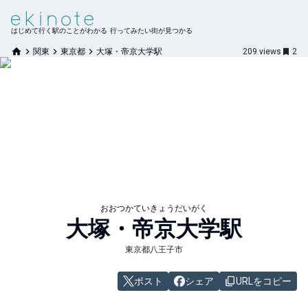
はじめて行く駅のことがわかる 行ってみたい街が見つかる
関東
東京都
大塚・帝京大学駅
209
views
2
おおつかていきょうだいがく
大塚・帝京大学
駅
東京都八王子市
ポスト
シェア
URLをコピー