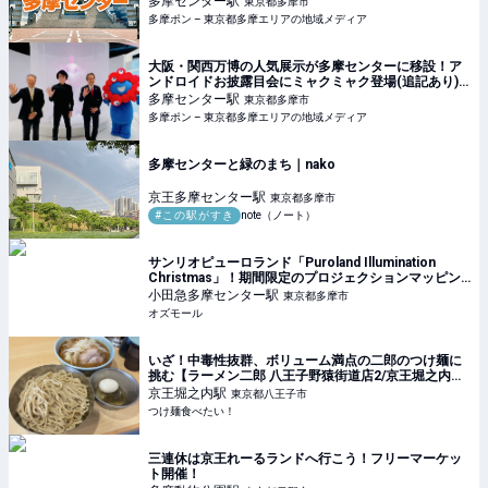
多摩センター
駅
東京都多摩市
多摩ポン – 東京都多摩エリアの地域メディア
大阪・関西万博の人気展示が多摩センターに移設！ア
ンドロイドお披露目会にミャクミャク登場(追記あり) –
多摩ポン
多摩センター
駅
東京都多摩市
多摩ポン – 東京都多摩エリアの地域メディア
多摩センターと緑のまち｜nako
京王多摩センター
駅
東京都多摩市
#この駅がすき
note（ノート）
サンリオピューロランド「Puroland Illumination
Christmas」！期間限定のプロジェクションマッピン
グも - OZmall
小田急多摩センター
駅
東京都多摩市
オズモール
いざ！中毒性抜群、ボリューム満点の二郎のつけ麺に
挑む【ラーメン二郎 八王子野猿街道店2/京王堀之内】|
つけ麺食べたい！
京王堀之内
駅
東京都八王子市
つけ麺食べたい！
三連休は京王れーるランドへ行こう！フリーマーケッ
ト開催！