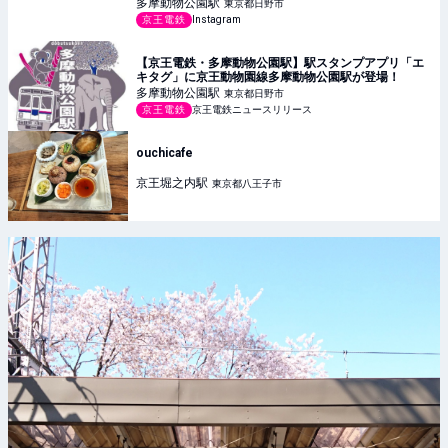
多摩動物公園
駅
東京都日野市
京王電鉄
Instagram
【京王電鉄・多摩動物公園駅】駅スタンプアプリ「エ
キタグ」に京王動物園線多摩動物公園駅が登場！
多摩動物公園
駅
東京都日野市
京王電鉄
京王電鉄ニュースリリース
ouchicafe
京王堀之内
駅
東京都八王子市