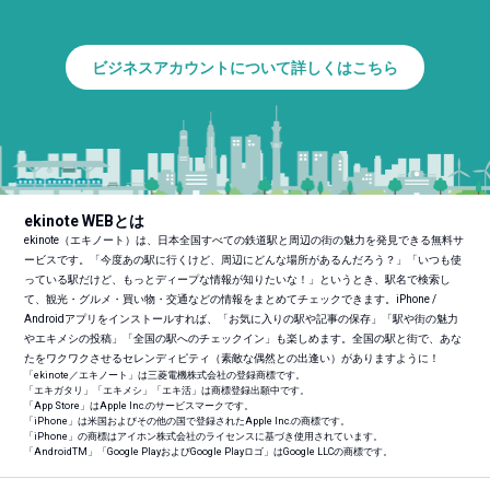
ビジネスアカウントについて詳しくはこちら
ekinote WEBとは
ekinote（エキノート）は、日本全国すべての鉄道駅と周辺の街の魅力を発見できる無料サ
ービスです。「今度あの駅に行くけど、周辺にどんな場所があるんだろう？」「いつも使
っている駅だけど、もっとディープな情報が知りたいな！」というとき、駅名で検索し
て、観光・グルメ・買い物・交通などの情報をまとめてチェックできます。iPhone /
Androidアプリをインストールすれば、「お気に入りの駅や記事の保存」「駅や街の魅力
やエキメシの投稿」「全国の駅へのチェックイン」も楽しめます。全国の駅と街で、あな
たをワクワクさせるセレンディピティ（素敵な偶然との出逢い）がありますように！
「ekinote／エキノート」は三菱電機株式会社の登録商標です。
「エキガタリ」「エキメシ」「エキ活」は商標登録出願中です。
「App Store」はApple Inc.のサービスマークです。
「iPhone」は米国およびその他の国で登録されたApple Inc.の商標です。
「iPhone」の商標はアイホン株式会社のライセンスに基づき使用されています。
「Android
TM
」「Google PlayおよびGoogle Playロゴ」はGoogle LLCの商標です。