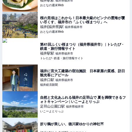
福井駅
駅
福井県福井市
おとなの週末Web
桜の見頃はこれから！日本最大級のピンクの雲海が覆
い尽くす、福井市の「ふくい桜まつり」へ
福井(福井県)
駅
福井県福井市
おとなの週末Web
第41回ふくい桜まつり（福井県福井市） | トレたび -
鉄道・旅行情報サイト
福井駅
駅
福井県福井市
トレたび - 鉄道・旅行情報サイト
福井に宮大工建築の宿泊施設 日本家屋の質感、訪日
観光客にアピール
福井口
駅
福井県福井市
福井経済新聞
自然と文化あふれる福井の足羽山で 夏を満喫できるフ
ォトキャンペーン | いこーよとりっぷ
足羽山公園口
駅
福井県福井市
いこーよとりっぷ
折り鶴が美しい、徳川家ゆかりの神社⛩️