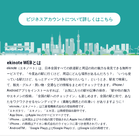
ビジネスアカウントについて詳しくはこちら
ekinote WEBとは
ekinote（エキノート）は、日本全国すべての鉄道駅と周辺の街の魅力を発見できる無料サ
ービスです。「今度あの駅に行くけど、周辺にどんな場所があるんだろう？」「いつも使
っている駅だけど、もっとディープな情報が知りたいな！」というとき、駅名で検索し
て、観光・グルメ・買い物・交通などの情報をまとめてチェックできます。iPhone /
Androidアプリをインストールすれば、「お気に入りの駅や記事の保存」「駅や街の魅力
やエキメシの投稿」「全国の駅へのチェックイン」も楽しめます。全国の駅と街で、あな
たをワクワクさせるセレンディピティ（素敵な偶然との出逢い）がありますように！
「ekinote／エキノート」は三菱電機株式会社の登録商標です。
「エキガタリ」「エキメシ」「エキ活」は商標登録出願中です。
「App Store」はApple Inc.のサービスマークです。
「iPhone」は米国およびその他の国で登録されたApple Inc.の商標です。
「iPhone」の商標はアイホン株式会社のライセンスに基づき使用されています。
「Android
TM
」「Google PlayおよびGoogle Playロゴ」はGoogle LLCの商標です。