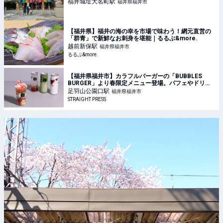
福井城址大名町
駅
福井県福井市
【福井県】福井の海の幸を市場で味わう！網元直営の
「群青」で新鮮なお刺身を堪能｜るるぶ&more.
越前新保
駅
福井県福井市
るるぶ&more.
【福井県福井市】カラフルバーガーの「BUBBLES
BURGER」より春限定メニュー登場。パフェやドリン
クなど
足羽山公園口
駅
福井県福井市
STRAIGHT PRESS