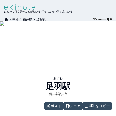
はじめて行く駅のことがわかる 行ってみたい街が見つかる
中部
福井県
足羽駅
35
views
0
あすわ
足羽
駅
福井県福井市
ポスト
シェア
URLをコピー