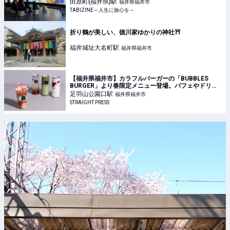
TABIZINE～人生に旅心を～
田原町(福井県)
駅
福井県福井市
TABIZINE～人生に旅心を～
折り鶴が美しい、徳川家ゆかりの神社⛩️
福井城址大名町
駅
福井県福井市
【福井県福井市】カラフルバーガーの「BUBBLES
BURGER」より春限定メニュー登場。パフェやドリン
クなど
足羽山公園口
駅
福井県福井市
STRAIGHT PRESS