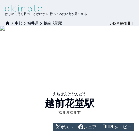
はじめて行く駅のことがわかる 行ってみたい街が見つかる
中部
福井県
越前花堂駅
346
views
1
えちぜんはなんどう
越前花堂
駅
福井県福井市
ポスト
シェア
URLをコピー