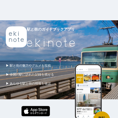
駅と街のガイドブックアプリ
▶ 駅と街の魅力やグルメを投稿
▶ 全国の駅に訪れた記録を残せる
▶ あらゆる駅と街の情報を確認