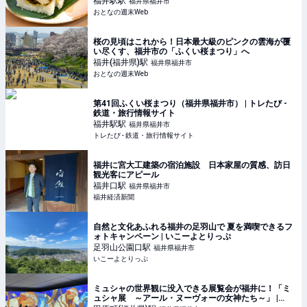
福井駅
駅
福井県福井市
おとなの週末Web
桜の見頃はこれから！日本最大級のピンクの雲海が覆
い尽くす、福井市の「ふくい桜まつり」へ
福井(福井県)
駅
福井県福井市
おとなの週末Web
第41回ふくい桜まつり（福井県福井市） | トレたび -
鉄道・旅行情報サイト
福井駅
駅
福井県福井市
トレたび - 鉄道・旅行情報サイト
福井に宮大工建築の宿泊施設 日本家屋の質感、訪日
観光客にアピール
福井口
駅
福井県福井市
福井経済新聞
自然と文化あふれる福井の足羽山で 夏を満喫できるフ
ォトキャンペーン | いこーよとりっぷ
足羽山公園口
駅
福井県福井市
いこーよとりっぷ
ミュシャの世界観に没入できる展覧会が福井に！「ミ
ュシャ展 ～アール・ヌーヴォーの女神たち～」 |