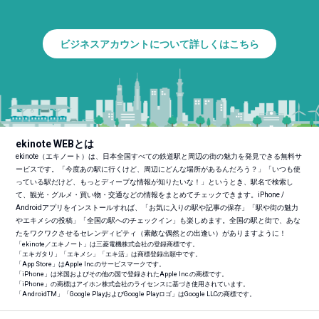
ビジネスアカウントについて詳しくはこちら
ekinote WEBとは
ekinote（エキノート）は、日本全国すべての鉄道駅と周辺の街の魅力を発見できる無料サ
ービスです。「今度あの駅に行くけど、周辺にどんな場所があるんだろう？」「いつも使
っている駅だけど、もっとディープな情報が知りたいな！」というとき、駅名で検索し
て、観光・グルメ・買い物・交通などの情報をまとめてチェックできます。iPhone /
Androidアプリをインストールすれば、「お気に入りの駅や記事の保存」「駅や街の魅力
やエキメシの投稿」「全国の駅へのチェックイン」も楽しめます。全国の駅と街で、あな
たをワクワクさせるセレンディピティ（素敵な偶然との出逢い）がありますように！
「ekinote／エキノート」は三菱電機株式会社の登録商標です。
「エキガタリ」「エキメシ」「エキ活」は商標登録出願中です。
「App Store」はApple Inc.のサービスマークです。
「iPhone」は米国およびその他の国で登録されたApple Inc.の商標です。
「iPhone」の商標はアイホン株式会社のライセンスに基づき使用されています。
「Android
TM
」「Google PlayおよびGoogle Playロゴ」はGoogle LLCの商標です。