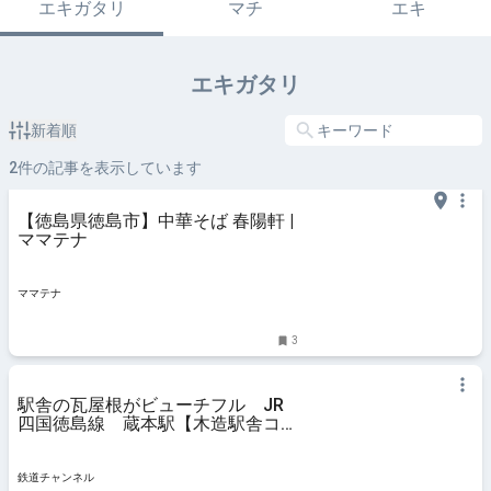
エキガタリ
マチ
エキ
エキガタリ
新着順
2
件の記事を表示しています
【徳島県徳島市】中華そば 春陽軒 |
ママテナ
ママテナ
3
駅舎の瓦屋根がビューチフル JR
四国徳島線 蔵本駅【木造駅舎コレ
クション】147 | 鉄道コラム | 鉄道
チャンネル
鉄道チャンネル