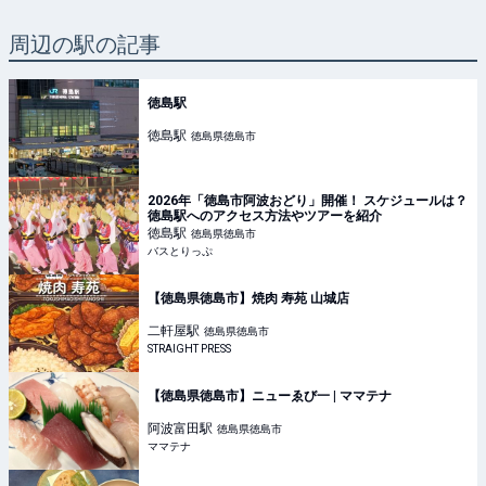
周辺の駅の記事
徳島駅
徳島
駅
徳島県徳島市
2026年「徳島市阿波おどり」開催！ スケジュールは？
徳島駅へのアクセス方法やツアーを紹介
徳島
駅
徳島県徳島市
バスとりっぷ
【徳島県徳島市】焼肉 寿苑 山城店
二軒屋
駅
徳島県徳島市
STRAIGHT PRESS
【徳島県徳島市】ニューゑび一 | ママテナ
阿波富田
駅
徳島県徳島市
ママテナ