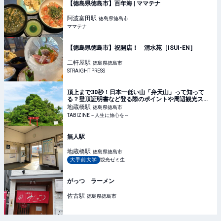
【徳島県徳島市】百年海 | ママテナ
阿波富田
駅
徳島県徳島市
ママテナ
【徳島県徳島市】祝開店！ 渭水苑［ISUI-EN］
二軒屋
駅
徳島県徳島市
STRAIGHT PRESS
頂上まで30秒！日本一低い山「弁天山」って知って
る？登頂証明書など登る際のポイントや周辺観光スポ
ット | TABIZINE～人生に旅心を～
地蔵橋
駅
徳島県徳島市
TABIZINE～人生に旅心を～
無人駅
地蔵橋
駅
徳島県徳島市
大手前大学
観光ゼミ生
がっつ ラーメン
佐古
駅
徳島県徳島市