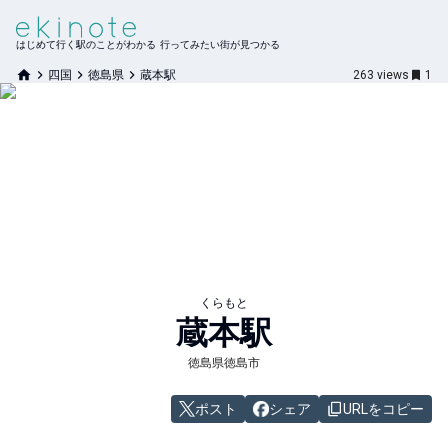
はじめて行く駅のことがわかる 行ってみたい街が見つかる
四国
徳島県
蔵本駅
263
views
1
くらもと
蔵本
駅
徳島県徳島市
ポスト
シェア
URLをコピー