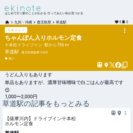
はじめて行く駅のことがわかる 行ってみたい街が見つかる
5
0
九州・沖縄
鹿児島県
草道駅
エキメシ！
ちゃんぽん入りホルモン定食
十本松ドライブイン
駅から
756 m
草道
駅
鹿児島県薩摩川内市
遊び
うどん入りもあります

単品もありますが、濃厚甘味噌味で白ごはんが最高です
😊
1,000〜2,000円
草道
駅の記事をもっとみる
【薩摩川内】ドライブイン十本松
ホルモン定食