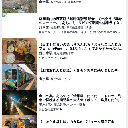
市来
駅
鹿児島県いちき串木野市
薩摩川内の喫茶店「珈琲倶楽部 船倉」で出会う〝幸せ
のコーヒー〟 | あちこち | リビング新聞の編集ライター
が届ける鹿児島のおでかけ情報
川内(鹿児島県)
駅
鹿児島県薩摩川内市
あちこち | リビング新聞の編集ライターが届ける鹿児島のおでかけ情報
【出水】住まいの温もりあふれる『おうちごはん＆カ
フェ hana❋momo（はなもも）』でおかずたっぷりラ
ンチ♪
西出水
駅
鹿児島県出水市
リビングかごしまWeb
【肥薩おれんじ鉄道】くまモン列車に乗りました❤️
出水
駅
鹿児島県出水市
金山の奥にあるのは「焼酎蔵」だった！ トロッコ列
車で探検する鹿児島の大人気スポット 発見した“おと
なのタイムカプセル”とは？ - おとなの週末Web
串木野
駅
鹿児島県いちき串木野市
おとなの週末Web
【こあら食堂】駅ナカ食堂のボリューム満点定食