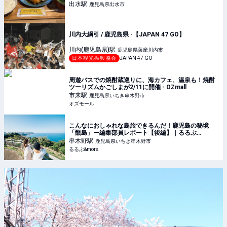
出水
駅
鹿児島県出水市
川内大綱引 / 鹿児島県 -【JAPAN 47 GO】
川内(鹿児島県)
駅
鹿児島県薩摩川内市
日本観光振興協会
JAPAN 47 GO
周遊バスでの焼酎蔵巡りに、海カフェ、温泉も！焼酎
ツーリズムかごしまが2/11に開催 - OZmall
市来
駅
鹿児島県いちき串木野市
オズモール
こんなにおしゃれな島旅できるんだ！鹿児島の秘境
「甑島」ー編集部員レポート【後編】｜るるぶ
&more.
串木野
駅
鹿児島県いちき串木野市
るるぶ&more.