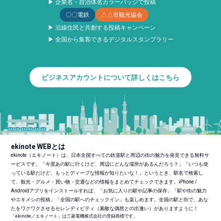
▶ 企業名・自治体名カラーバッジで投稿
〇〇電鉄
△△市観光協会
▶ 沿線住民と共創する投稿キャンペーン
▶ 全国から集客できるデジタルスタンプラリー
ビジネスアカウントについて詳しくはこちら
ekinote WEBとは
ekinote（エキノート）は、日本全国すべての鉄道駅と周辺の街の魅力を発見できる無料サ
ービスです。「今度あの駅に行くけど、周辺にどんな場所があるんだろう？」「いつも使
っている駅だけど、もっとディープな情報が知りたいな！」というとき、駅名で検索し
て、観光・グルメ・買い物・交通などの情報をまとめてチェックできます。iPhone /
Androidアプリをインストールすれば、「お気に入りの駅や記事の保存」「駅や街の魅力
やエキメシの投稿」「全国の駅へのチェックイン」も楽しめます。全国の駅と街で、あな
たをワクワクさせるセレンディピティ（素敵な偶然との出逢い）がありますように！
「ekinote／エキノート」は三菱電機株式会社の登録商標です。