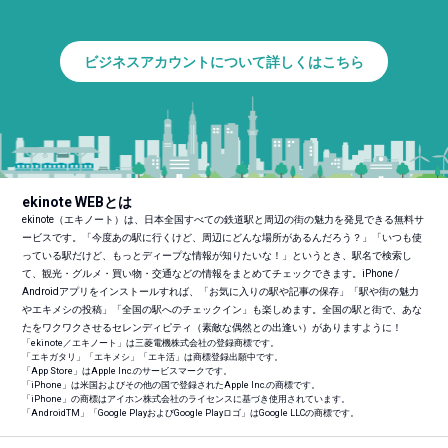
ビジネスアカウントについて詳しくはこちら
ekinote WEBとは
ekinote（エキノート）は、日本全国すべての鉄道駅と周辺の街の魅力を発見できる無料サ
ービスです。「今度あの駅に行くけど、周辺にどんな場所があるんだろう？」「いつも使
っている駅だけど、もっとディープな情報が知りたいな！」というとき、駅名で検索し
て、観光・グルメ・買い物・交通などの情報をまとめてチェックできます。iPhone /
Androidアプリをインストールすれば、「お気に入りの駅や記事の保存」「駅や街の魅力
やエキメシの投稿」「全国の駅へのチェックイン」も楽しめます。全国の駅と街で、あな
たをワクワクさせるセレンディピティ（素敵な偶然との出逢い）がありますように！
「ekinote／エキノート」は三菱電機株式会社の登録商標です。
「エキガタリ」「エキメシ」「エキ活」は商標登録出願中です。
「App Store」はApple Inc.のサービスマークです。
「iPhone」は米国およびその他の国で登録されたApple Inc.の商標です。
「iPhone」の商標はアイホン株式会社のライセンスに基づき使用されています。
「Android
TM
」「Google PlayおよびGoogle Playロゴ」はGoogle LLCの商標です。