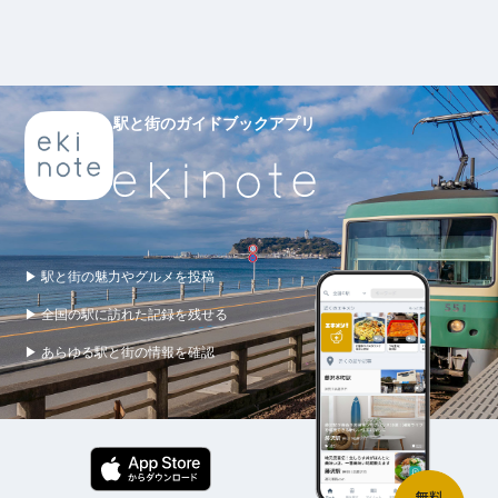
駅と街のガイドブックアプリ
▶ 駅と街の魅力やグルメを投稿
▶ 全国の駅に訪れた記録を残せる
▶ あらゆる駅と街の情報を確認