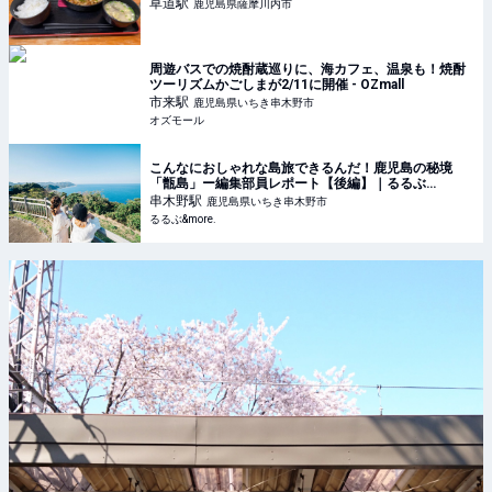
草道
駅
鹿児島県薩摩川内市
周遊バスでの焼酎蔵巡りに、海カフェ、温泉も！焼酎
ツーリズムかごしまが2/11に開催 - OZmall
市来
駅
鹿児島県いちき串木野市
オズモール
こんなにおしゃれな島旅できるんだ！鹿児島の秘境
「甑島」ー編集部員レポート【後編】｜るるぶ
&more.
串木野
駅
鹿児島県いちき串木野市
るるぶ&more.