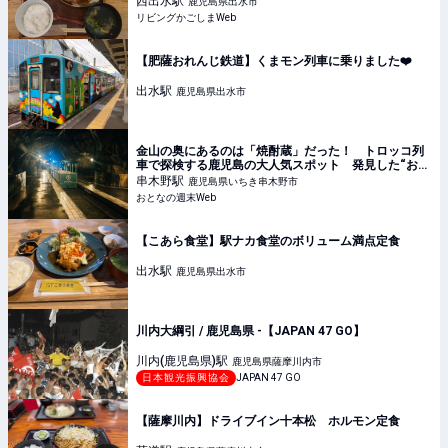
西出水
駅
鹿児島県出水市
リビングかごしまWeb
【肥薩おれんじ鉄道】くまモン列車に乗りました❤️
出水
駅
鹿児島県出水市
金山の奥にあるのは「焼酎蔵」だった！ トロッコ列
車で探検する鹿児島の大人気スポット 発見した“おと
なのタイムカプセル”とは？ - おとなの週末Web
串木野
駅
鹿児島県いちき串木野市
おとなの週末Web
【こあら食堂】駅ナカ食堂のボリューム満点定食
出水
駅
鹿児島県出水市
川内大綱引 / 鹿児島県 -【JAPAN 47 GO】
川内(鹿児島県)
駅
鹿児島県薩摩川内市
日本観光振興協会
JAPAN 47 GO
【薩摩川内】ドライブイン十本松 ホルモン定食