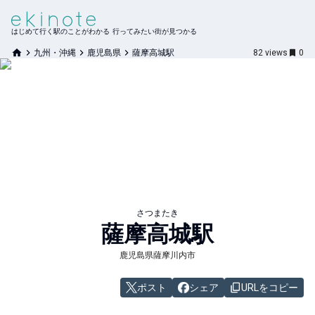
はじめて行く駅のことがわかる 行ってみたい街が見つかる
九州・沖縄
鹿児島県
薩摩高城駅
82
views
0
さつまたき
薩摩高城
駅
鹿児島県薩摩川内市
ポスト
シェア
URLをコピー