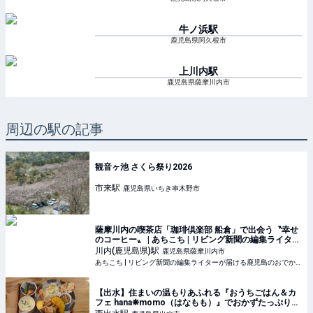
牛ノ浜
駅
鹿児島県阿久根市
上川内
駅
鹿児島県薩摩川内市
周辺の駅の記事
観音ヶ池 さくら祭り2026
市来
駅
鹿児島県いちき串木野市
薩摩川内の喫茶店「珈琲倶楽部 船倉」で出会う〝幸せ
のコーヒー〟 | あちこち | リビング新聞の編集ライター
が届ける鹿児島のおでかけ情報
川内(鹿児島県)
駅
鹿児島県薩摩川内市
あちこち | リビング新聞の編集ライターが届ける鹿児島のおでかけ情報
【出水】住まいの温もりあふれる『おうちごはん＆カ
フェ hana❋momo（はなもも）』でおかずたっぷりラ
ンチ♪