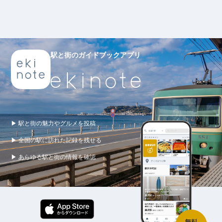
駅と街のガイドブックアプリ
▶ 駅と街の魅力やグルメを投稿
▶ 全国の駅に訪れた記録を残せる
▶ あらゆる駅と街の情報を確認