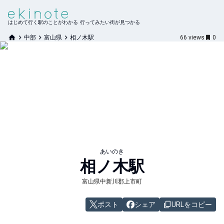
はじめて行く駅のことがわかる 行ってみたい街が見つかる
中部
富山県
相ノ木駅
66
views
0
あいのき
相ノ木
駅
富山県中新川郡上市町
ポスト
シェア
URLをコピー