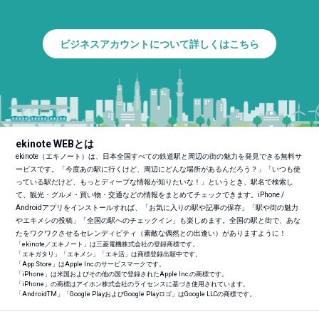
ビジネスアカウントについて詳しくはこちら
ekinote WEBとは
ekinote（エキノート）は、日本全国すべての鉄道駅と周辺の街の魅力を発見できる無料サ
ービスです。「今度あの駅に行くけど、周辺にどんな場所があるんだろう？」「いつも使
っている駅だけど、もっとディープな情報が知りたいな！」というとき、駅名で検索し
て、観光・グルメ・買い物・交通などの情報をまとめてチェックできます。iPhone /
Androidアプリをインストールすれば、「お気に入りの駅や記事の保存」「駅や街の魅力
やエキメシの投稿」「全国の駅へのチェックイン」も楽しめます。全国の駅と街で、あな
たをワクワクさせるセレンディピティ（素敵な偶然との出逢い）がありますように！
「ekinote／エキノート」は三菱電機株式会社の登録商標です。
「エキガタリ」「エキメシ」「エキ活」は商標登録出願中です。
「App Store」はApple Inc.のサービスマークです。
「iPhone」は米国およびその他の国で登録されたApple Inc.の商標です。
「iPhone」の商標はアイホン株式会社のライセンスに基づき使用されています。
「Android
TM
」「Google PlayおよびGoogle Playロゴ」はGoogle LLCの商標です。