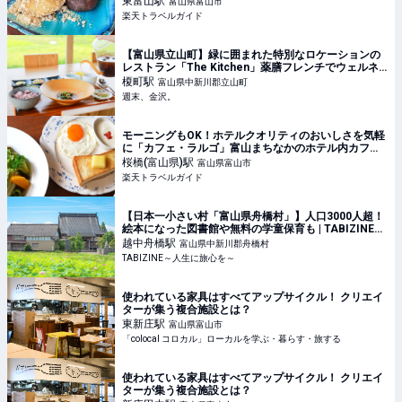
東富山
駅
富山県富山市
楽天トラベルガイド
【富山県立山町】緑に囲まれた特別なロケーションの
レストラン「The Kitchen」薬膳フレンチでウェルネ
スなランチタイム【リニューアルオープン】 - 週末、
榎町
駅
富山県中新川郡立山町
金沢。
週末、金沢。
モーニングもOK！ホテルクオリティのおいしさを気軽
に「カフェ・ラルゴ」富山まちなかのホテル内カフェ
【楽天トラベル】
桜橋(富山県)
駅
富山県富山市
楽天トラベルガイド
【日本一小さい村「富山県舟橋村」】人口3000人超！
絵本になった図書館や無料の学童保育も | TABIZINE～
人生に旅心を～
越中舟橋
駅
富山県中新川郡舟橋村
TABIZINE～人生に旅心を～
使われている家具はすべてアップサイクル！ クリエイ
ターが集う複合施設とは？
東新庄
駅
富山県富山市
「colocal コロカル」ローカルを学ぶ・暮らす・旅する
使われている家具はすべてアップサイクル！ クリエイ
ターが集う複合施設とは？