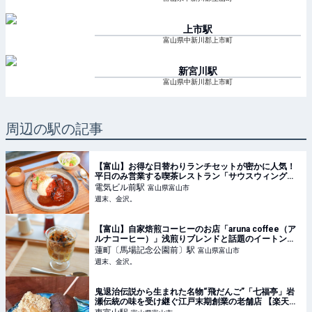
上市
駅
富山県中新川郡上市町
新宮川
駅
富山県中新川郡上市町
周辺の駅の記事
【富山】お得な日替わりランチセットが密かに人気！
平日のみ営業する喫茶レストラン「サウスウィング」
【富山電気ビルディング】 - 週末、金沢。
電気ビル前
駅
富山県富山市
週末、金沢。
【富山】自家焙煎コーヒーのお店「aruna coffee（ア
ルナコーヒー）」浅煎りブレンドと話題のイートンメ
スでカフェタイム【NEW OPEN】 - 週末、金沢。
蓮町〔馬場記念公園前〕
駅
富山県富山市
週末、金沢。
鬼退治伝説から生まれた名物“飛だんご”「七福亭」岩
瀬伝統の味を受け継ぐ江戸末期創業の老舗店 【楽天ト
ラベル】