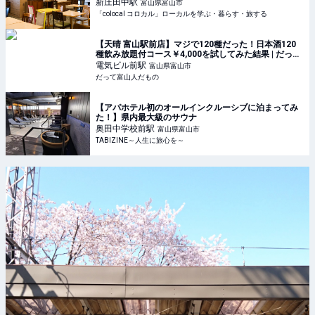
新庄田中
駅
富山県富山市
「colocal コロカル」ローカルを学ぶ・暮らす・旅する
【天晴 富山駅前店】マジで120種だった！日本酒120
種飲み放題付コース￥4,000を試してみた結果 | だって
富山人だもの
電気ビル前
駅
富山県富山市
だって富山人だもの
【アパホテル初のオールインクルーシブに泊まってみ
た！】県内最大級のサウナ
奥田中学校前
駅
富山県富山市
TABIZINE～人生に旅心を～