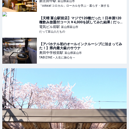
新庄田中
駅
富山県富山市
「colocal コロカル」ローカルを学ぶ・暮らす・旅する
【天晴 富山駅前店】マジで120種だった！日本酒120
種飲み放題付コース￥4,000を試してみた結果 | だって
富山人だもの
電気ビル前
駅
富山県富山市
だって富山人だもの
【アパホテル初のオールインクルーシブに泊まってみ
た！】県内最大級のサウナ
奥田中学校前
駅
富山県富山市
TABIZINE～人生に旅心を～