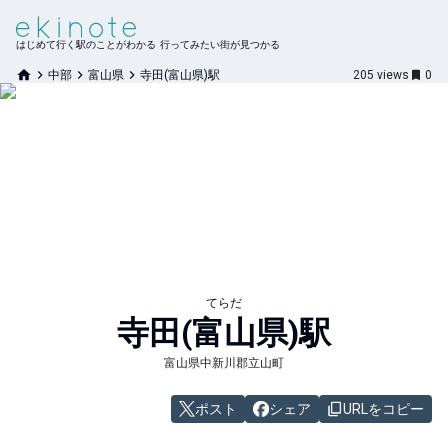
はじめて行く駅のことがわかる 行ってみたい街が見つかる
中部
富山県
寺田(富山県)駅
205
views
0
てらだ
寺田(富山県)
駅
富山県中新川郡立山町
ポスト
シェア
URLをコピー