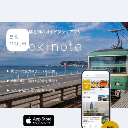
駅と街のガイドブックアプリ
▶ 駅と街の魅力やグルメを投稿
▶ 全国の駅に訪れた記録を残せる
▶ あらゆる駅と街の情報を確認