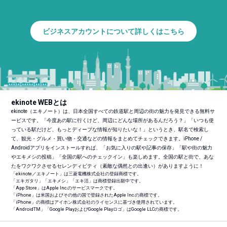
ビジネスアカウントについて詳しくはこちら
ekinote WEBとは
ekinote（エキノート）は、日本全国すべての鉄道駅と周辺の街の魅力を発見できる無料サ
ービスです。「今度あの駅に行くけど、周辺にどんな場所があるんだろう？」「いつも使
っている駅だけど、もっとディープな情報が知りたいな！」というとき、駅名で検索し
て、観光・グルメ・買い物・交通などの情報をまとめてチェックできます。iPhone /
Androidアプリをインストールすれば、「お気に入りの駅や記事の保存」「駅や街の魅力
やエキメシの投稿」「全国の駅へのチェックイン」も楽しめます。全国の駅と街で、あな
たをワクワクさせるセレンディピティ（素敵な偶然との出逢い）がありますように！
「ekinote／エキノート」は三菱電機株式会社の登録商標です。
「エキガタリ」「エキメシ」「エキ活」は商標登録出願中です。
「App Store」はApple Inc.のサービスマークです。
「iPhone」は米国およびその他の国で登録されたApple Inc.の商標です。
「iPhone」の商標はアイホン株式会社のライセンスに基づき使用されています。
「Android
TM
」「Google PlayおよびGoogle Playロゴ」はGoogle LLCの商標です。