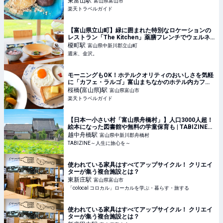
東富山
駅
富山県富山市
楽天トラベルガイド
【富山県立山町】緑に囲まれた特別なロケーションの
レストラン「The Kitchen」薬膳フレンチでウェルネ
スなランチタイム【リニューアルオープン】 - 週末、
榎町
駅
富山県中新川郡立山町
金沢。
週末、金沢。
モーニングもOK！ホテルクオリティのおいしさを気軽
に「カフェ・ラルゴ」富山まちなかのホテル内カフェ
【楽天トラベル】
桜橋(富山県)
駅
富山県富山市
楽天トラベルガイド
【日本一小さい村「富山県舟橋村」】人口3000人超！
絵本になった図書館や無料の学童保育も | TABIZINE～
人生に旅心を～
越中舟橋
駅
富山県中新川郡舟橋村
TABIZINE～人生に旅心を～
使われている家具はすべてアップサイクル！ クリエイ
ターが集う複合施設とは？
東新庄
駅
富山県富山市
「colocal コロカル」ローカルを学ぶ・暮らす・旅する
使われている家具はすべてアップサイクル！ クリエイ
ターが集う複合施設とは？