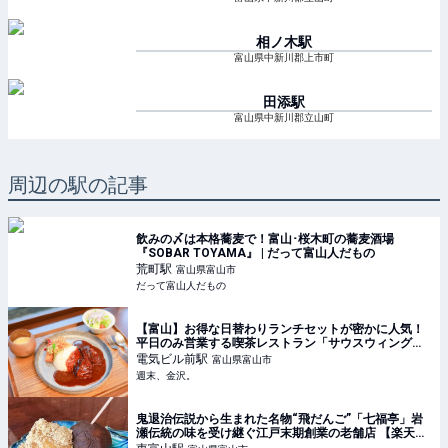
相ノ木
駅
富山県中新川郡上市町
田添
駅
富山県中新川郡立山町
周辺の駅の記事
飲みの〆は本格蕎麦で！富山･桜木町の蕎麦酒場
『SOBAR TOYAMA』 | だって富山人だもの
荒町
駅
富山県富山市
だって富山人だもの
【富山】お得な日替わりランチセットが密かに人気！
平日のみ営業する喫茶レストラン「サウスウィング」
【富山電気ビルディング】 - 週末、金沢。
電気ビル前
駅
富山県富山市
週末、金沢。
鬼退治伝説から生まれた名物“飛だんご”「七福亭」岩
瀬伝統の味を受け継ぐ江戸末期創業の老舗店 【楽天ト
ラベル】