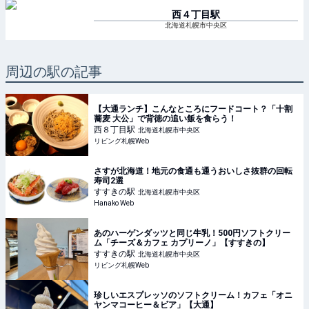
西４丁目
駅
北海道札幌市中央区
周辺の駅の記事
【大通ランチ】こんなところにフードコート？「十割
蕎麦 大公」で背徳の追い飯を食らう！
西８丁目
駅
北海道札幌市中央区
リビング札幌Web
さすが北海道！地元の食通も通うおいしさ抜群の回転
寿司2選
すすきの
駅
北海道札幌市中央区
Hanako Web
あのハーゲンダッツと同じ牛乳！500円ソフトクリー
ム「チーズ＆カフェ カプリーノ」【すすきの】
すすきの
駅
北海道札幌市中央区
リビング札幌Web
珍しいエスプレッソのソフトクリーム！カフェ「オニ
ヤンマコーヒー＆ビア」【大通】