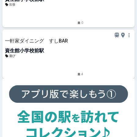
出張
0
一軒家ダイニング すしBAR
資生館小学校前駅
遊び
4