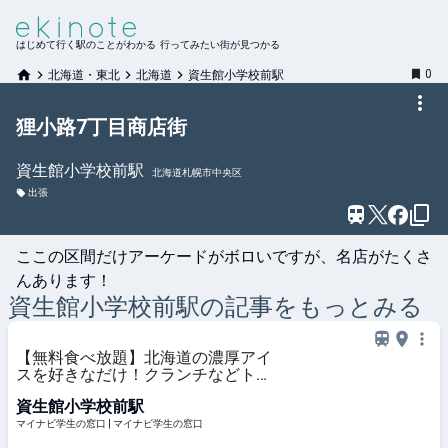
はじめて行く駅のことがわかる 行ってみたい街が見つかる
0
北海道・東北
北海道
資生館小学校前駅
狸小路7丁目商店街
資生館小学校前
駅
北海道札幌市中央区
出張
ここの区間だけアーケードがボロいですが、名店がたくさ
んあります！
資生館小学校前
駅の記事をもっとみる
【無料食べ放題】北海道の濃厚アイ
スを好きなだけ！クランチなどトッ
ピングも自由に遊べる「すすきの」
資生館小学校前駅
のホテルが最高すぎる #Z世代PICK
| マイナビ学生の窓口
マイナビ学生の窓口 | マイナビ学生の窓口