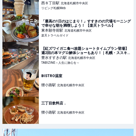
西８丁目
駅
北海道札幌市中央区
リビング札幌Web
「最高の1日のはじまり！」すすきのの穴場モーニング
で幸せな朝を満喫しよう！ 【楽天トラベル】
東本願寺前
駅
北海道札幌市中央区
楽天トラベルガイド
【紅ズワイガニ食べ放題ショートタイムプラン登場】
週2回の本マグロ解体ショーもあり！｜札幌・ススキノ
デパート | TABIZINE～人生に旅心を～
豊水すすきの
駅
北海道札幌市中央区
TABIZINE～人生に旅心を～
BISTRO温室
狸小路
駅
北海道札幌市中央区
三丁目飲料店．
狸小路
駅
北海道札幌市中央区