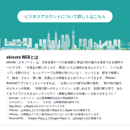
ビジネスアカウントについて詳しくはこちら
ekinote WEBとは
ekinote（エキノート）は、日本全国すべての鉄道駅と周辺の街の魅力を発見できる無料サ
ービスです。「今度あの駅に行くけど、周辺にどんな場所があるんだろう？」「いつも使
っている駅だけど、もっとディープな情報が知りたいな！」というとき、駅名で検索し
て、観光・グルメ・買い物・交通などの情報をまとめてチェックできます。iPhone /
Androidアプリをインストールすれば、「お気に入りの駅や記事の保存」「駅や街の魅力
やエキメシの投稿」「全国の駅へのチェックイン」も楽しめます。全国の駅と街で、あな
たをワクワクさせるセレンディピティ（素敵な偶然との出逢い）がありますように！
「ekinote／エキノート」は三菱電機株式会社の登録商標です。
「エキガタリ」「エキメシ」「エキ活」は商標登録出願中です。
「App Store」はApple Inc.のサービスマークです。
「iPhone」は米国およびその他の国で登録されたApple Inc.の商標です。
「iPhone」の商標はアイホン株式会社のライセンスに基づき使用されています。
「Android
TM
」「Google PlayおよびGoogle Playロゴ」はGoogle LLCの商標です。