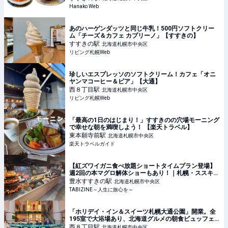
Hanako Web
あのハーゲンダッツと同じ牛乳！500円ソフトクリー
ム「チーズ＆カフェ カプリーノ」【すすきの】
すすきの
駅
北海道札幌市中央区
リビング札幌Web
珍しいエスプレッソのソフトクリーム！カフェ「オニ
ヤンマコーヒー＆ビア」【大通】
西８丁目
駅
北海道札幌市中央区
リビング札幌Web
「最高の1日のはじまり！」すすきのの穴場モーニング
で幸せな朝を満喫しよう！ 【楽天トラベル】
東本願寺前
駅
北海道札幌市中央区
楽天トラベルガイド
【紅ズワイガニ食べ放題ショートタイムプラン登場】
週2回の本マグロ解体ショーもあり！｜札幌・ススキノ
デパート | TABIZINE～人生に旅心を～
豊水すすきの
駅
北海道札幌市中央区
TABIZINE～人生に旅心を～
「ホリデイ・イン＆スイーツ札幌大通公園」開業。全
195室で大浴場あり、北海道グルメの朝食ビュッフェ
も
西８丁目
駅
北海道札幌市中央区