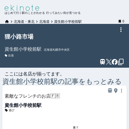
はじめて行く駅のことがわかる 行ってみたい街が見つかる
0
北海道・東北
北海道
資生館小学校前駅
狸小路市場
資生館小学校前
駅
北海道札幌市中央区
出張
ここには名店が揃ってます。
資生館小学校前
駅の記事をもっとみる
素敵なフレンチのお店🇫🇷
資生館小学校前駅
遊び
8