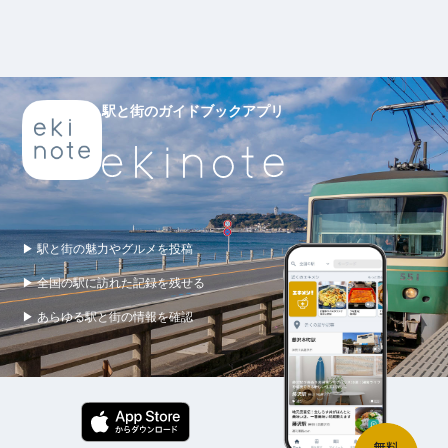
駅と街のガイドブックアプリ
▶ 駅と街の魅力やグルメを投稿
▶ 全国の駅に訪れた記録を残せる
▶ あらゆる駅と街の情報を確認