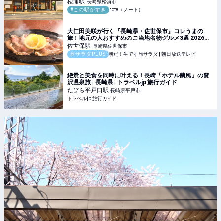
松浦
駅
長崎県松浦市
#この駅がすき
note（ノート）
大仁田美咲が行く『長崎県・佐世保市』コレうまの
旅！地元の人おすすめのご当地名物グルメ3選 2026年
1月31日放送
佐世保
駅
長崎県佐世保市
旅サラダPLUS
朝だ！生です旅サラダ | 朝日放送テレビ
絶景と美食を同時に叶える！長崎「ホテル蘭風」の贅
沢温泉旅 | 長崎県 | トラベルjp 旅行ガイド
たびら平戸口
駅
長崎県平戸市
トラベルjp 旅行ガイド