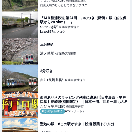
すえたちばな
駅
長崎県佐世保市
我流天晴のじっとしてれないブログ
『ＭＲ松浦鉄道 第24回 いのつき（猪調）駅（佐世保
駅から28.9km） 』
いのつき
駅
長崎県佐世保市
kazoo857のブログ
三分咲き
浦ノ崎
駅
佐賀県伊万里市
3分咲き
吉井(長崎県)
駅
長崎県佐世保市
西浦ありさのラッピング列車に遭遇!【日本最西・平戸
口駅】長崎県{期間限定} ｜日本一周、世界一周 もふP
たびら平戸口
駅
長崎県平戸市
#この駅がすき
note（ノート）
聖地の駅 #この駅がすき｜松浦 照葉 (てりは)