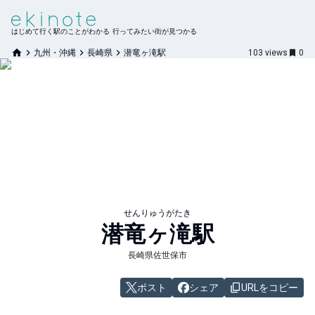
はじめて行く駅のことがわかる 行ってみたい街が見つかる
九州・沖縄
長崎県
潜竜ヶ滝駅
103
views
0
せんりゅうがたき
潜竜ヶ滝
駅
長崎県佐世保市
ポスト
シェア
URLをコピー