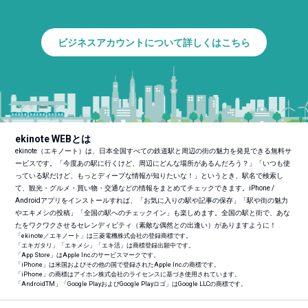
ビジネスアカウントについて詳しくはこちら
ekinote WEBとは
ekinote（エキノート）は、日本全国すべての鉄道駅と周辺の街の魅力を発見できる無料サ
ービスです。「今度あの駅に行くけど、周辺にどんな場所があるんだろう？」「いつも使
っている駅だけど、もっとディープな情報が知りたいな！」というとき、駅名で検索し
て、観光・グルメ・買い物・交通などの情報をまとめてチェックできます。iPhone /
Androidアプリをインストールすれば、「お気に入りの駅や記事の保存」「駅や街の魅力
やエキメシの投稿」「全国の駅へのチェックイン」も楽しめます。全国の駅と街で、あな
たをワクワクさせるセレンディピティ（素敵な偶然との出逢い）がありますように！
「ekinote／エキノート」は三菱電機株式会社の登録商標です。
「エキガタリ」「エキメシ」「エキ活」は商標登録出願中です。
「App Store」はApple Inc.のサービスマークです。
「iPhone」は米国およびその他の国で登録されたApple Inc.の商標です。
「iPhone」の商標はアイホン株式会社のライセンスに基づき使用されています。
「Android
TM
」「Google PlayおよびGoogle Playロゴ」はGoogle LLCの商標です。