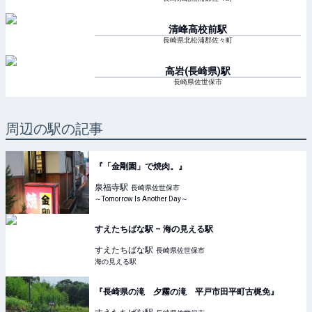
清峰高校前
駅
長崎県北松浦郡佐々町
高岩(長崎県)
駅
長崎県佐世保市
周辺の駅の記事
『「金剛園」で焼肉。』
泉福寺
駅
長崎県佐世保市
～Tomorrow Is Another Day～
すえたちばな駅 – 海の見える駅
すえたちばな
駅
長崎県佐世保市
海の見える駅
『長崎県の滝 夕霧の滝 平戸市田平町古梶免』