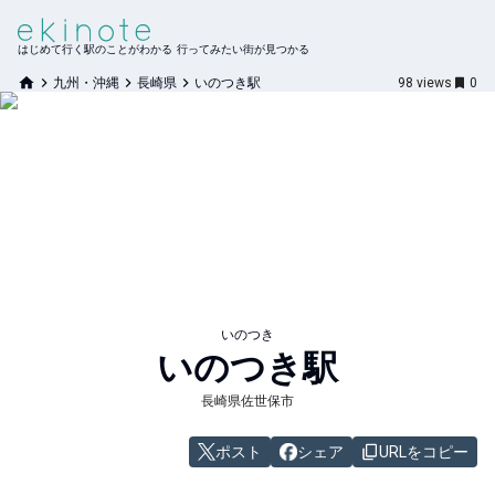
はじめて行く駅のことがわかる 行ってみたい街が見つかる
九州・沖縄
長崎県
いのつき駅
98
views
0
いのつき
いのつき
駅
長崎県佐世保市
ポスト
シェア
URLをコピー