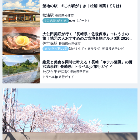
聖地の駅 #この駅がすき｜松浦 照葉 (てりは)
松浦
駅
長崎県松浦市
#この駅がすき
note（ノート）
大仁田美咲が行く『長崎県・佐世保市』コレうまの
旅！地元の人おすすめのご当地名物グルメ3選 2026年
1月31日放送
佐世保
駅
長崎県佐世保市
旅サラダPLUS
朝だ！生です旅サラダ | 朝日放送テレビ
絶景と美食を同時に叶える！長崎「ホテル蘭風」の贅
沢温泉旅 | 長崎県 | トラベルjp 旅行ガイド
たびら平戸口
駅
長崎県平戸市
トラベルjp 旅行ガイド