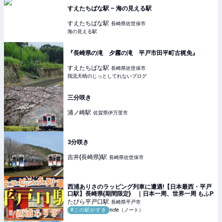
すえたちばな駅 – 海の見える駅
すえたちばな
駅
長崎県佐世保市
海の見える駅
『長崎県の滝 夕霧の滝 平戸市田平町古梶免』
すえたちばな
駅
長崎県佐世保市
我流天晴のじっとしてれないブログ
三分咲き
浦ノ崎
駅
佐賀県伊万里市
3分咲き
吉井(長崎県)
駅
長崎県佐世保市
西浦ありさのラッピング列車に遭遇!【日本最西・平戸
口駅】長崎県{期間限定} ｜日本一周、世界一周 もふP
たびら平戸口
駅
長崎県平戸市
#この駅がすき
note（ノート）