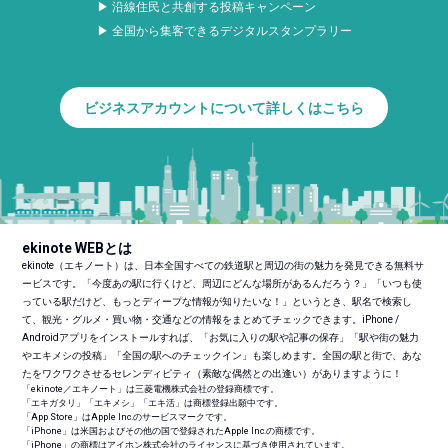
▶ 沿線住民と共創する投稿キャンペーン
▶ 全国から集客できるデジタルスタンプラリー
ビジネスアカウントについて詳しくはこちら
ekinote WEBとは
ekinote（エキノート）は、日本全国すべての鉄道駅と周辺の街の魅力を発見できる無料サ
ービスです。「今度あの駅に行くけど、周辺にどんな場所があるんだろう？」「いつも使
っている駅だけど、もっとディープな情報が知りたいな！」というとき、駅名で検索し
て、観光・グルメ・買い物・交通などの情報をまとめてチェックできます。iPhone /
Androidアプリをインストールすれば、「お気に入りの駅や記事の保存」「駅や街の魅力
やエキメシの投稿」「全国の駅へのチェックイン」も楽しめます。全国の駅と街で、あな
たをワクワクさせるセレンディピティ（素敵な偶然との出逢い）がありますように！
「ekinote／エキノート」は三菱電機株式会社の登録商標です。
「エキガタリ」「エキメシ」「エキ活」は商標登録出願中です。
「App Store」はApple Inc.のサービスマークです。
「iPhone」は米国およびその他の国で登録されたApple Inc.の商標です。
「iPhone」の商標はアイホン株式会社のライセンスに基づき使用されています。