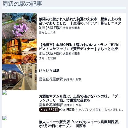
周辺の駅の記事
紫陽花に惹かれて訪れた初夏の久安寺、想像以上の出
会いがありました！｜生活のアイデア｜暮らしニスタ
池田(大阪府)
駅
大阪府池田市
暮らしニスタ
【池田市】4/25OPEN！森の中のレストラン「五月山
ビストロサファリ」で贅沢ディナー｜まちっと北摂
池田(大阪府)
駅
大阪府池田市
まちっと北摂
ひらひら回送
雲雀丘花屋敷
駅
兵庫県川西市
お洒落マダムも喜ぶ、上品で確かなパンの味。『ブー
ランジェリー餡』で優雅な昼食を
雲雀丘花屋敷
駅
兵庫県川西市
Kiss PRESS
Kiss PRESS(キッスプレス) | 街を、もっと楽しもう
無人スイーツ販売店『いつでもスイーツ兵庫川西店』
が6月29日にオープン 川西市