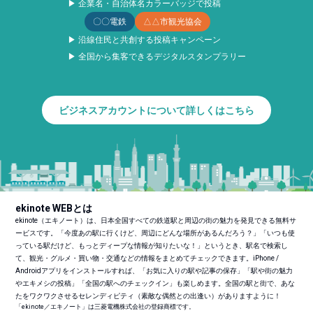
▶ 企業名・自治体名カラーバッジで投稿
〇〇電鉄
△△市観光協会
▶ 沿線住民と共創する投稿キャンペーン
▶ 全国から集客できるデジタルスタンプラリー
ビジネスアカウントについて詳しくはこちら
ekinote WEBとは
ekinote（エキノート）は、日本全国すべての鉄道駅と周辺の街の魅力を発見できる無料サ
ービスです。「今度あの駅に行くけど、周辺にどんな場所があるんだろう？」「いつも使
っている駅だけど、もっとディープな情報が知りたいな！」というとき、駅名で検索し
て、観光・グルメ・買い物・交通などの情報をまとめてチェックできます。iPhone /
Androidアプリをインストールすれば、「お気に入りの駅や記事の保存」「駅や街の魅力
やエキメシの投稿」「全国の駅へのチェックイン」も楽しめます。全国の駅と街で、あな
たをワクワクさせるセレンディピティ（素敵な偶然との出逢い）がありますように！
「ekinote／エキノート」は三菱電機株式会社の登録商標です。