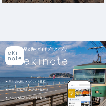
駅と街のガイドブックアプリ
▶ 駅と街の魅力やグルメを投稿
▶ 全国の駅に訪れた記録を残せる
▶ あらゆる駅と街の情報を確認