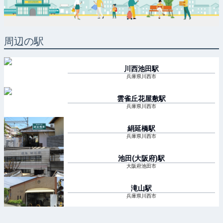
周辺の駅
川西池田
駅
兵庫県川西市
雲雀丘花屋敷
駅
兵庫県川西市
絹延橋
駅
兵庫県川西市
池田(大阪府)
駅
大阪府池田市
滝山
駅
兵庫県川西市