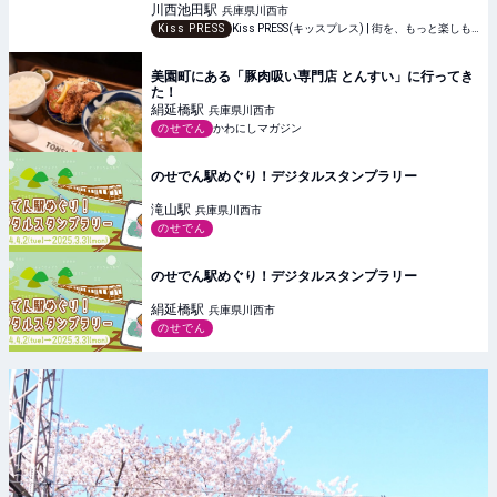
川西池田
駅
兵庫県川西市
Kiss PRESS
Kiss PRESS(キッスプレス) | 街を、もっと楽しもう
美園町にある「豚肉吸い専門店 とんすい」に行ってき
た！
絹延橋
駅
兵庫県川西市
のせでん
かわにしマガジン
のせでん駅めぐり！デジタルスタンプラリー
滝山
駅
兵庫県川西市
のせでん
のせでん駅めぐり！デジタルスタンプラリー
絹延橋
駅
兵庫県川西市
のせでん