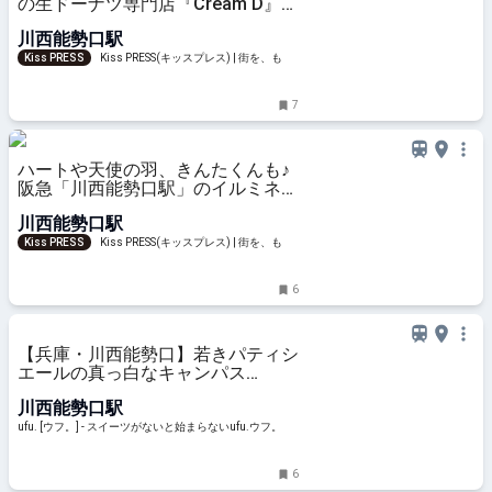
の生ドーナツ専門店『Cream D』が
川西市役所前にオープン
川西能勢口駅
Kiss PRESS
Kiss PRESS(キッスプレス) | 街を、もっ
と楽しもう
7
ハートや天使の羽、きんたくんも♪
阪急「川西能勢口駅」のイルミネー
ションを鑑賞
川西能勢口駅
Kiss PRESS
Kiss PRESS(キッスプレス) | 街を、もっ
と楽しもう
6
【兵庫・川西能勢口】若きパティシ
エールの真っ白なキャンパス
「café de n’arion（カフェ ド ナリ
川西能勢口駅
オン）」で出会う季節パフェと焼き
菓子の物語 - ufu. [ウフ。]
ufu. [ウフ。] - スイーツがないと始まらないufu.ウフ。
6