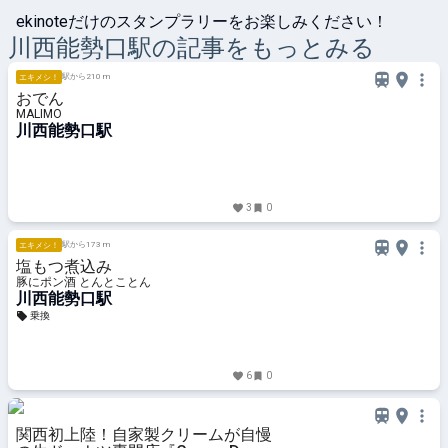
ekinoteだけのスタンプラリーをお楽しみください！
川西能勢口
駅の記事をもっとみる
駅から210 m
エキメシ！
おでん
MALIMO
川西能勢口駅
3
0
駅から173 m
エキメシ！
塩もつ煮込み
豚にポン酒 とんとことん
川西能勢口駅
乗換
6
0
関西初上陸！自家製クリームが自慢