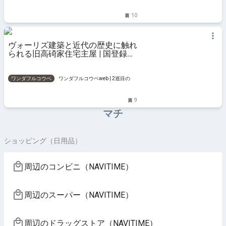
と楽しもう
10
ヴォーリズ建築と近代の歴史に触れ
られる旧高碕家住宅主屋 | 国登録有
形文化財の建築を訪ねて | ワンダフ
ルコウベweb
ワンダフルコウベ
ワンダフルコウベweb | 2巡目の神
戸。明日は今日よりちょっと幸せになる。
9
マチ
ショッピング（日用品）
周辺のコンビニ（NAVITIME）
周辺のスーパー（NAVITIME）
周辺のドラッグストア（NAVITIME）