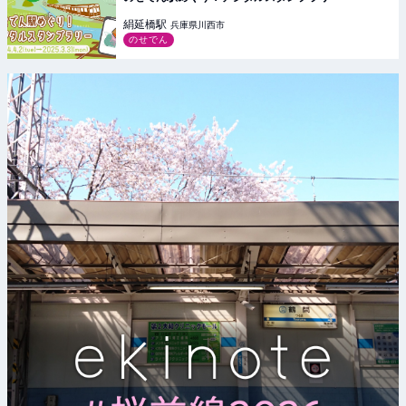
絹延橋
駅
兵庫県川西市
のせでん