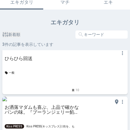
エキガタリ
マチ
エキ
エキガタリ
新着順
3
件の記事を表示しています
ひらひら回送
一般
10
お洒落マダムも喜ぶ、上品で確かな
パンの味。『ブーランジェリー餡』
で優雅な昼食を
Kiss PRESS
Kiss PRESS(キッスプレス) | 街を、もっ