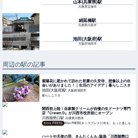
山本(兵庫県)
駅
兵庫県宝塚市
絹延橋
駅
兵庫県川西市
池田(大阪府)
駅
大阪府池田市
周辺の駅の記事
紫陽花に惹かれて訪れた初夏の久安寺、想像以上の出
会いがありました！｜生活のアイデア｜暮らしニスタ
池田(大阪府)
駅
大阪府池田市
暮らしニスタ
関西初上陸！自家製クリームが自慢の生ドーナツ専門
店『Cream D』が川西市役所前にオープン
川西能勢口
駅
兵庫県川西市
Kiss PRESS
Kiss PRESS(キッスプレス) | 街を、もっと楽しもう
ハートや天使の羽、きんたくんも♪阪急「川西能勢口