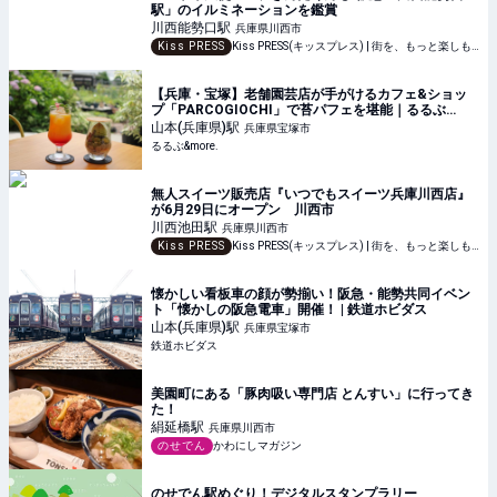
駅」のイルミネーションを鑑賞
川西能勢口
駅
兵庫県川西市
Kiss PRESS
Kiss PRESS(キッスプレス) | 街を、もっと楽しもう
【兵庫・宝塚】老舗園芸店が手がけるカフェ&ショッ
プ「PARCOGIOCHI」で苔パフェを堪能｜るるぶ
&more.
山本(兵庫県)
駅
兵庫県宝塚市
るるぶ&more.
無人スイーツ販売店『いつでもスイーツ兵庫川西店』
が6月29日にオープン 川西市
川西池田
駅
兵庫県川西市
Kiss PRESS
Kiss PRESS(キッスプレス) | 街を、もっと楽しもう
懐かしい看板車の顔が勢揃い！阪急・能勢共同イベン
ト「懐かしの阪急電車」開催！ | 鉄道ホビダス
山本(兵庫県)
駅
兵庫県宝塚市
鉄道ホビダス
美園町にある「豚肉吸い専門店 とんすい」に行ってき
た！
絹延橋
駅
兵庫県川西市
のせでん
かわにしマガジン
のせでん駅めぐり！デジタルスタンプラリー