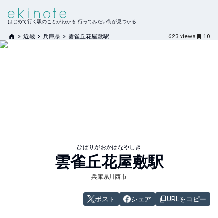
はじめて行く駅のことがわかる 行ってみたい街が見つかる
近畿
兵庫県
雲雀丘花屋敷駅
623
views
10
ひばりがおかはなやしき
雲雀丘花屋敷
駅
兵庫県川西市
ポスト
シェア
URLをコピー