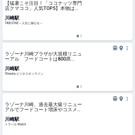
【猛暑こそ注目！「ココナッツ専門
店クマココ」人気TOP5】本物はト
ゥルンとした食感！ソフトクリーム
川崎駅
やビールも人気｜川崎・ラ チッタ
デッラ | TABIZINE～人生に旅心を～
TABIZINE～人生に旅心を～
3
ラゾーナ川崎プラザが大規模リニュ
ーアル フードコートは800席
→1200席に拡大
川崎駅
ITmedia ビジネスオンライン
3
ラゾーナ川崎、過去最大級リニュー
アルでフードコート増床やコスメエ
リア新設。「寿司活」など10店舗
川崎駅
が先行オープン
トラベル Watch