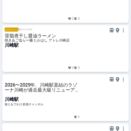
2
0
駅から114 m
エキメシ！
背脂煮干し醤油ラーメン
焼きあご塩らー麺 たかはし アトレ川崎店
川崎駅
3
0
2026〜2029年、川崎駅直結のラゾ
ーナ川崎が過去最大級リニューア
ル！ フードコート拡大など「いつ
川崎駅
から何が変わるか」徹底解説！ | 旅
とおでかけ 鉄道チャンネル
旅とおでかけ 鉄道チャンネル
3