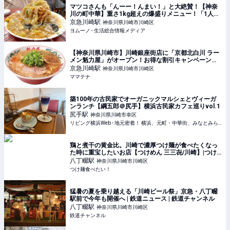
マツコさんも「んーー！んまい！」と大絶賛！【神奈
川の町中華】重さ1kg超えの爆盛りメニュー！「1人前
で考えたらこれワンコイン以下だよ…！」 | ヨムーノ
京急川崎
駅
神奈川県川崎市川崎区
ヨムーノ - 生活総合情報メディア
【神奈川県川崎市】川崎銀座街店に「京都北白川 ラー
メン魁力屋」がオープン！お得な割引キャンペーンも |
ママテナ
京急川崎
駅
神奈川県川崎市川崎区
ママテナ
築100年の古民家でオーガニックマルシェとヴィーガ
ンランチ【綱五郎＠尻手】横浜古民家カフェ巡りvol.1
尻手
駅
神奈川県川崎市幸区
リビング横浜Web - 地元密着！ 横浜、元町・中華街、みなとみらいほかのグルメ、イベント、お出かけ、習い事情報
鶏と煮干の黄金比。川崎で濃厚つけ麺が食べたくなっ
た時に重宝したいお店【つけめん 三三㐂/川崎】|つけ
麺食べたい！
八丁畷
駅
神奈川県川崎市川崎区
つけ麺食べたい！
猛暑の夏を乗り越える「川崎ビール祭」京急・八丁畷
駅前で今年も開催へ | 鉄道ニュース | 鉄道チャンネル
八丁畷
駅
神奈川県川崎市川崎区
鉄道チャンネル