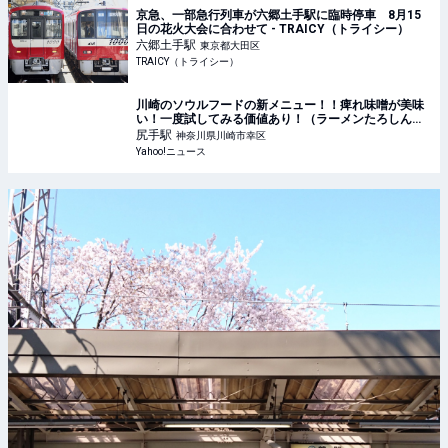
京急、一部急行列車が六郷土手駅に臨時停車 8月15
日の花火大会に合わせて - TRAICY（トライシー）
六郷土手
駅
東京都大田区
TRAICY（トライシー）
川崎のソウルフードの新メニュー！！痺れ味噌が美味
い！一度試してみる価値あり！（ラーメンたろしん） -
エキスパート - Yahoo!ニュース
尻手
駅
神奈川県川崎市幸区
Yahoo!ニュース