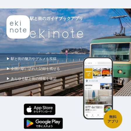
駅と街のガイドブックアプリ
▶ 駅と街の魅力やグルメを投稿
▶ 全国の駅に訪れた記録を残せる
▶ あらゆる駅と街の情報を確認