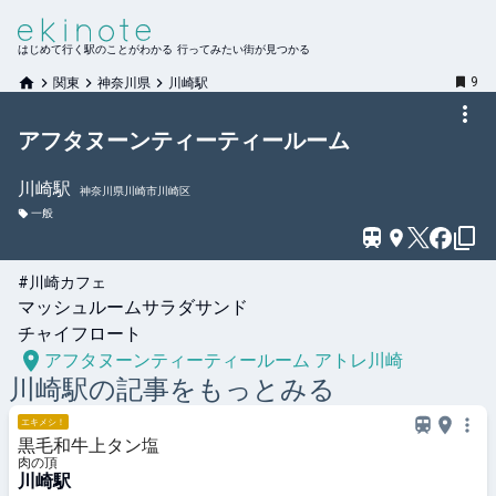
はじめて行く駅のことがわかる 行ってみたい街が見つかる
9
関東
神奈川県
川崎駅
アフタヌーンティーティールーム
川崎
駅
神奈川県川崎市川崎区
一般
#川崎カフェ
マッシュルームサラダサンド

チャイフロート
アフタヌーンティーティールーム アトレ川崎
川崎
駅の記事をもっとみる
エキメシ！
黒毛和牛上タン塩
肉の頂
川崎駅