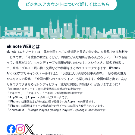
ビジネスアカウントについて詳しくはこちら
ekinote WEBとは
ekinote（エキノート）は、日本全国すべての鉄道駅と周辺の街の魅力を発見できる無料サ
ービスです。「今度あの駅に行くけど、周辺にどんな場所があるんだろう？」「いつも使
っている駅だけど、もっとディープな情報が知りたいな！」というとき、駅名で検索し
て、観光・グルメ・買い物・交通などの情報をまとめてチェックできます。iPhone /
Androidアプリをインストールすれば、「お気に入りの駅や記事の保存」「駅や街の魅力
やエキメシの投稿」「全国の駅へのチェックイン」も楽しめます。全国の駅と街で、あな
たをワクワクさせるセレンディピティ（素敵な偶然との出逢い）がありますように！
「ekinote／エキノート」は三菱電機株式会社の登録商標です。
「エキガタリ」「エキメシ」「エキ活」は商標登録出願中です。
「App Store」はApple Inc.のサービスマークです。
「iPhone」は米国およびその他の国で登録されたApple Inc.の商標です。
「iPhone」の商標はアイホン株式会社のライセンスに基づき使用されています。
「Android
TM
」「Google PlayおよびGoogle Playロゴ」はGoogle LLCの商標です。