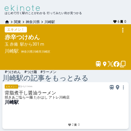
はじめて行く駅のことがわかる 行ってみたい街が見つかる
6
0
関東
神奈川県
川崎駅
エキメシ！
赤辛つけめん
玉 赤備
駅から
301 m
川崎
駅
神奈川県川崎市川崎区
#つけめん #つけ麺 #ラーメン
川崎
駅の記事をもっとみる
駅から114 m
エキメシ！
背脂煮干し醤油ラーメン
焼きあご塩らー麺 たかはし アトレ川崎店
川崎駅
2
0