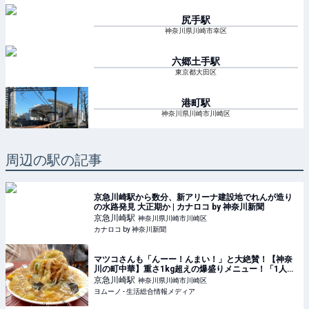
尻手
駅
神奈川県川崎市幸区
六郷土手
駅
東京都大田区
港町
駅
神奈川県川崎市川崎区
周辺の駅の記事
京急川崎駅から数分、新アリーナ建設地でれんが造り
の水路発見 大正期か | カナロコ by 神奈川新聞
京急川崎
駅
神奈川県川崎市川崎区
カナロコ by 神奈川新聞
マツコさんも「んーー！んまい！」と大絶賛！【神奈
川の町中華】重さ1kg超えの爆盛りメニュー！「1人前
で考えたらこれワンコイン以下だよ…！」 | ヨムーノ
京急川崎
駅
神奈川県川崎市川崎区
ヨムーノ - 生活総合情報メディア