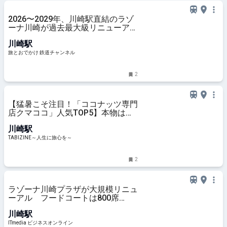
2026〜2029年、川崎駅直結のラゾ
ーナ川崎が過去最大級リニューア
ル！ フードコート拡大など「いつ
川崎駅
から何が変わるか」徹底解説！ | 旅
とおでかけ 鉄道チャンネル
旅とおでかけ 鉄道チャンネル
2
【猛暑こそ注目！「ココナッツ専門
店クマココ」人気TOP5】本物はト
ゥルンとした食感！ソフトクリーム
川崎駅
やビールも人気｜川崎・ラ チッタ
デッラ | TABIZINE～人生に旅心を～
TABIZINE～人生に旅心を～
2
ラゾーナ川崎プラザが大規模リニュ
ーアル フードコートは800席
→1200席に拡大
川崎駅
ITmedia ビジネスオンライン