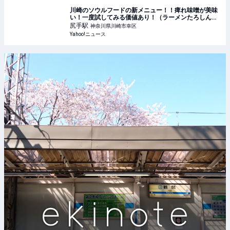
川崎のソウルフードの新メニュー！！痺れ味噌が美味
い！一度試してみる価値あり！（ラーメンたろしん） -
エキスパート - Yahoo!ニュース
尻手
駅
神奈川県川崎市幸区
Yahoo!ニュース