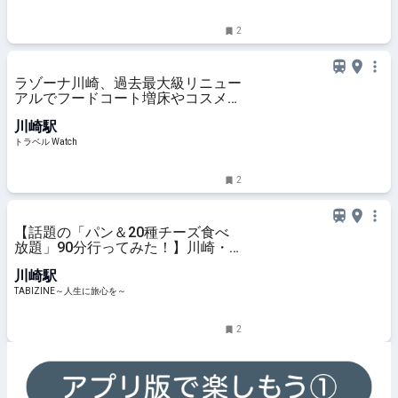
2
ラゾーナ川崎、過去最大級リニュー
アルでフードコート増床やコスメエ
リア新設。「寿司活」など10店舗
川崎駅
が先行オープン
トラベル Watch
2
【話題の「パン＆20種チーズ食べ
放題」90分行ってみた！】川崎・
ラ チッタデッラ「La Petite
川崎駅
Fromagerie 〜小さなチーズの
店〜」 | TABIZINE～人生に旅心を～
TABIZINE～人生に旅心を～
2