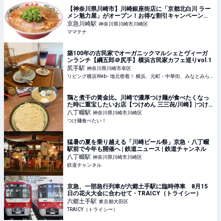
【神奈川県川崎市】川崎銀座街店に「京都北白川 ラー
メン魁力屋」がオープン！お得な割引キャンペーンも |
ママテナ
京急川崎
駅
神奈川県川崎市川崎区
ママテナ
築100年の古民家でオーガニックマルシェとヴィーガ
ンランチ【綱五郎＠尻手】横浜古民家カフェ巡りvol.1
尻手
駅
神奈川県川崎市幸区
リビング横浜Web - 地元密着！ 横浜、元町・中華街、みなとみらいほかのグルメ、イベント、お出かけ、習い事情報
鶏と煮干の黄金比。川崎で濃厚つけ麺が食べたくなっ
た時に重宝したいお店【つけめん 三三㐂/川崎】|つけ
麺食べたい！
八丁畷
駅
神奈川県川崎市川崎区
つけ麺食べたい！
猛暑の夏を乗り越える「川崎ビール祭」京急・八丁畷
駅前で今年も開催へ | 鉄道ニュース | 鉄道チャンネル
八丁畷
駅
神奈川県川崎市川崎区
鉄道チャンネル
京急、一部急行列車が六郷土手駅に臨時停車 8月15
日の花火大会に合わせて - TRAICY（トライシー）
六郷土手
駅
東京都大田区
TRAICY（トライシー）