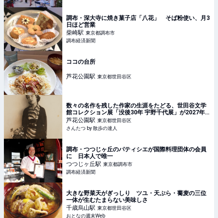
調布・深大寺に焼き菓子店「八花」 そば粉使い、月3
日ほど営業
柴崎
駅
東京都調布市
調布経済新聞
ココの台所
芦花公園
駅
東京都世田谷区
数々の名作を残した作家の生涯をたどる、世田谷文学
館コレクション展「没後30年 宇野千代展」が2027年3
月28日まで、『世田谷文学館』で開催中｜さんたつ by
芦花公園
駅
東京都世田谷区
散歩の達人
さんたつ by 散歩の達人
調布・つつじヶ丘のパティシエが国際料理団体の会員
に 日本人で唯一
つつじヶ丘
駅
東京都調布市
調布経済新聞
大きな野菜天がぎっしり ツユ・天ぷら・蕎麦の三位
一体が生むたまらない美味しさ
千歳烏山
駅
東京都世田谷区
おとなの週末Web