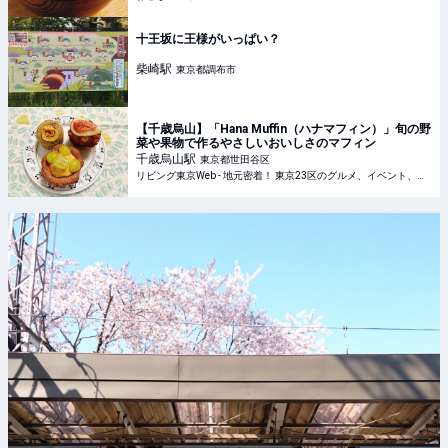
十王坂に王様がいっぱい？
柴崎
駅
東京都調布市
【千歳烏山】「Hana Muffin（ハナマフィン）」旬の野
菜や果物で作るやさしいおいしさのマフィン
千歳烏山
駅
東京都世田谷区
リビング東京Web - 地元密着！ 東京23区のグルメ、イベント、お出かけ、習い事情報