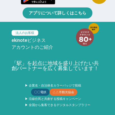
アプリについて詳しくはこちら
法人のお客様
ekinoteビジネス
アカウントのご紹介
「駅」を起点に地域を盛り上げたい共
創パートナーを広く募集しています！
▶ 企業名・自治体名カラーバッジで投稿
〇〇電鉄
△△市観光協会
▶ 沿線住民と共創する投稿キャンペーン
▶ 全国から集客できるデジタルスタンプラリー