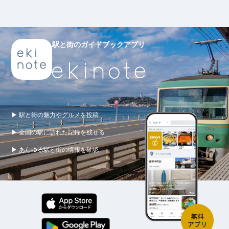
駅と街のガイドブックアプリ
▶ 駅と街の魅力やグルメを投稿
▶ 全国の駅に訪れた記録を残せる
▶ あらゆる駅と街の情報を確認