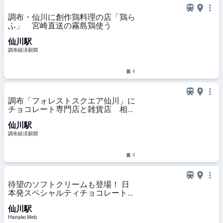
調布・仙川に創作鶏料理の店「鶏ら
ふ」 宮崎直送の霧島鶏使う
仙川駅
調布経済新聞
4
調布「フォレストスクエア仙川」に
チョコレート専門店と雑貨店 相次
ぎ出店
仙川駅
調布経済新聞
4
待望のソフトクリームも登場！ 日
本発スペシャルティチョコレート専
門店〈Minimal〉がギフト特化型の
仙川駅
新店舗「Minimal The Edition」を仙
川駅前にオープン。
Hanako Web