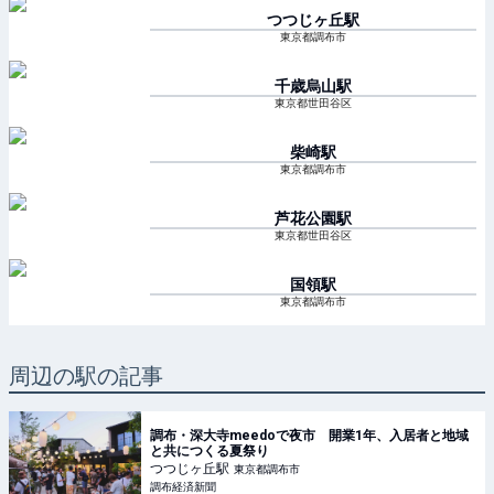
つつじヶ丘
駅
東京都調布市
千歳烏山
駅
東京都世田谷区
柴崎
駅
東京都調布市
芦花公園
駅
東京都世田谷区
国領
駅
東京都調布市
周辺の駅の記事
調布・深大寺meedoで夜市 開業1年、入居者と地域
と共につくる夏祭り
つつじヶ丘
駅
東京都調布市
調布経済新聞