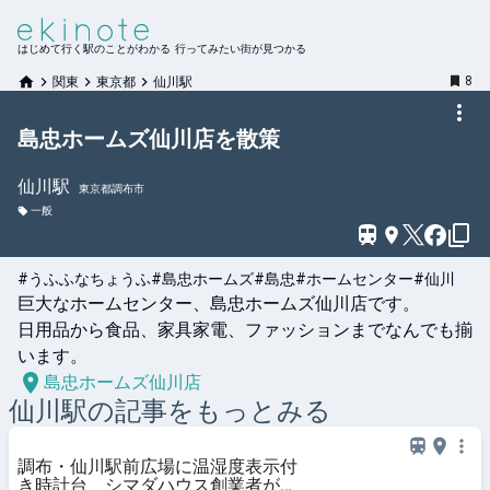
はじめて行く駅のことがわかる 行ってみたい街が見つかる
8
関東
東京都
仙川駅
島忠ホームズ仙川店を散策
仙川
駅
東京都調布市
一般
#うふふなちょうふ
#島忠ホームズ
#島忠
#ホームセンター
#仙川
巨大なホームセンター、島忠ホームズ仙川店です。

日用品から食品、家具家電、ファッションまでなんでも揃
います。
島忠ホームズ仙川店
仙川
駅の記事をもっとみる
調布・仙川駅前広場に温湿度表示付
き時計台 シマダハウス創業者が寄