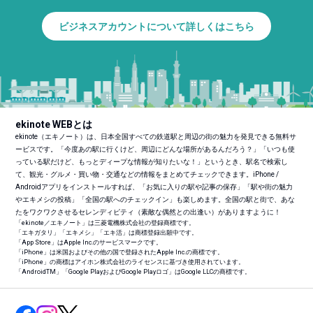
ビジネスアカウントについて詳しくはこちら
ekinote WEBとは
ekinote（エキノート）は、日本全国すべての鉄道駅と周辺の街の魅力を発見できる無料サ
ービスです。「今度あの駅に行くけど、周辺にどんな場所があるんだろう？」「いつも使
っている駅だけど、もっとディープな情報が知りたいな！」というとき、駅名で検索し
て、観光・グルメ・買い物・交通などの情報をまとめてチェックできます。iPhone /
Androidアプリをインストールすれば、「お気に入りの駅や記事の保存」「駅や街の魅力
やエキメシの投稿」「全国の駅へのチェックイン」も楽しめます。全国の駅と街で、あな
たをワクワクさせるセレンディピティ（素敵な偶然との出逢い）がありますように！
「ekinote／エキノート」は三菱電機株式会社の登録商標です。
「エキガタリ」「エキメシ」「エキ活」は商標登録出願中です。
「App Store」はApple Inc.のサービスマークです。
「iPhone」は米国およびその他の国で登録されたApple Inc.の商標です。
「iPhone」の商標はアイホン株式会社のライセンスに基づき使用されています。
「Android
TM
」「Google PlayおよびGoogle Playロゴ」はGoogle LLCの商標です。