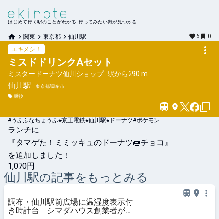
はじめて行く駅のことがわかる 行ってみたい街が見つかる
6
0
関東
東京都
仙川駅
エキメシ！
ミスドドリンクAセット
ミスタードーナツ仙川ショップ
駅から
290 m
仙川
駅
東京都調布市
乗換
#うふふなちょうふ#京王電鉄#仙川駅#ドーナツ#ポケモン
ランチに

『タマゲた！ミミッキュのドーナツ🍩チョコ』

を追加しました！
1,070円
仙川
駅の記事をもっとみる
調布・仙川駅前広場に温湿度表示付
き時計台 シマダハウス創業者が寄
贈