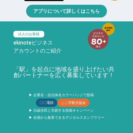
アプリについて詳しくはこちら
法人のお客様
ekinoteビジネス
アカウントのご紹介
「駅」を起点に地域を盛り上げたい共
創パートナーを広く募集しています！
▶ 企業名・自治体名カラーバッジで投稿
〇〇電鉄
△△市観光協会
▶ 沿線住民と共創する投稿キャンペーン
▶ 全国から集客できるデジタルスタンプラリー