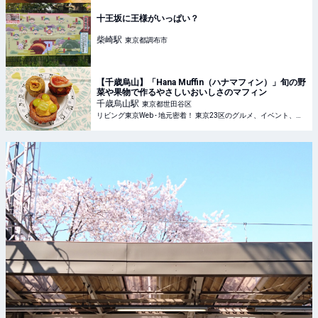
十王坂に王様がいっぱい？
柴崎
駅
東京都調布市
【千歳烏山】「Hana Muffin（ハナマフィン）」旬の野
菜や果物で作るやさしいおいしさのマフィン
千歳烏山
駅
東京都世田谷区
リビング東京Web - 地元密着！ 東京23区のグルメ、イベント、お出かけ、習い事情報