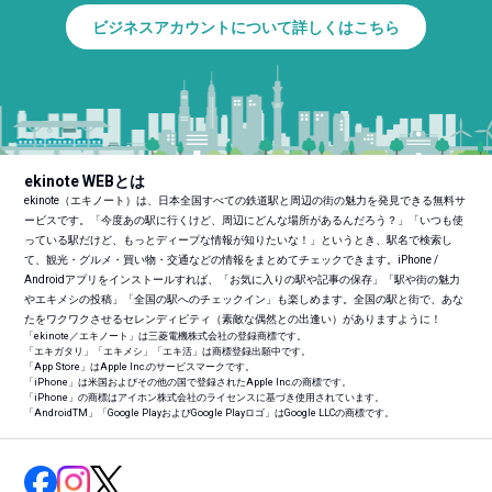
ビジネスアカウントについて詳しくはこちら
ekinote WEBとは
ekinote（エキノート）は、日本全国すべての鉄道駅と周辺の街の魅力を発見できる無料サ
ービスです。「今度あの駅に行くけど、周辺にどんな場所があるんだろう？」「いつも使
っている駅だけど、もっとディープな情報が知りたいな！」というとき、駅名で検索し
て、観光・グルメ・買い物・交通などの情報をまとめてチェックできます。iPhone /
Androidアプリをインストールすれば、「お気に入りの駅や記事の保存」「駅や街の魅力
やエキメシの投稿」「全国の駅へのチェックイン」も楽しめます。全国の駅と街で、あな
たをワクワクさせるセレンディピティ（素敵な偶然との出逢い）がありますように！
「ekinote／エキノート」は三菱電機株式会社の登録商標です。
「エキガタリ」「エキメシ」「エキ活」は商標登録出願中です。
「App Store」はApple Inc.のサービスマークです。
「iPhone」は米国およびその他の国で登録されたApple Inc.の商標です。
「iPhone」の商標はアイホン株式会社のライセンスに基づき使用されています。
「Android
TM
」「Google PlayおよびGoogle Playロゴ」はGoogle LLCの商標です。