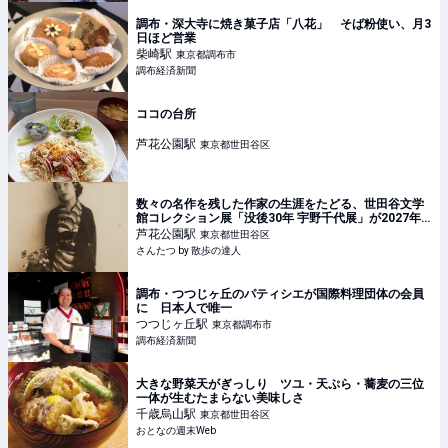
調布・深大寺に焼き菓子店「八花」 そば粉使い、月3
日ほど営業
柴崎
駅
東京都調布市
調布経済新聞
ココの台所
芦花公園
駅
東京都世田谷区
数々の名作を残した作家の生涯をたどる、世田谷文学
館コレクション展「没後30年 宇野千代展」が2027年3
月28日まで、『世田谷文学館』で開催中｜さんたつ by
芦花公園
駅
東京都世田谷区
散歩の達人
さんたつ by 散歩の達人
調布・つつじヶ丘のパティシエが国際料理団体の会員
に 日本人で唯一
つつじヶ丘
駅
東京都調布市
調布経済新聞
大きな野菜天がぎっしり ツユ・天ぷら・蕎麦の三位
一体が生むたまらない美味しさ
千歳烏山
駅
東京都世田谷区
おとなの週末Web