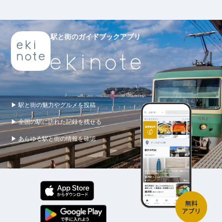
駅と街のガイドブックアプリ
▶ 駅と街の魅力やグルメを投稿
▶ 全国の駅に訪れた記録を残せる
▶ あらゆる駅と街の情報を確認