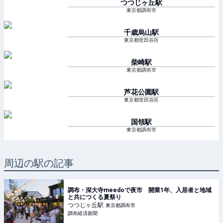
つつじヶ丘
駅
東京都調布市
千歳烏山
駅
東京都世田谷区
柴崎
駅
東京都調布市
芦花公園
駅
東京都世田谷区
国領
駅
東京都調布市
周辺の駅の記事
調布・深大寺meedoで夜市 開業1年、入居者と地域
と共につくる夏祭り
つつじヶ丘
駅
東京都調布市
調布経済新聞