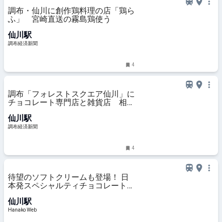
調布・仙川に創作鶏料理の店「鶏ら
ふ」 宮崎直送の霧島鶏使う
仙川駅
調布経済新聞
4
調布「フォレストスクエア仙川」に
チョコレート専門店と雑貨店 相次
ぎ出店
仙川駅
調布経済新聞
4
待望のソフトクリームも登場！ 日
本発スペシャルティチョコレート専
門店〈Minimal〉がギフト特化型の
仙川駅
新店舗「Minimal The Edition」を仙
川駅前にオープン。
Hanako Web