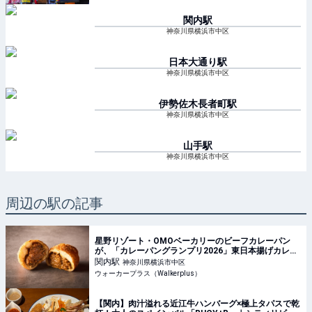
関内
駅
神奈川県横浜市中区
日本大通り
駅
神奈川県横浜市中区
伊勢佐木長者町
駅
神奈川県横浜市中区
山手
駅
神奈川県横浜市中区
周辺の駅の記事
星野リゾート・OMOベーカリーのビーフカレーパン
が、「カレーパングランプリ2026」東日本揚げカレー
パン部門で金賞を受賞！｜ウォーカープラス
関内
駅
神奈川県横浜市中区
ウォーカープラス（Walkerplus）
【関内】肉汁溢れる近江牛ハンバーグ×極上タパスで乾