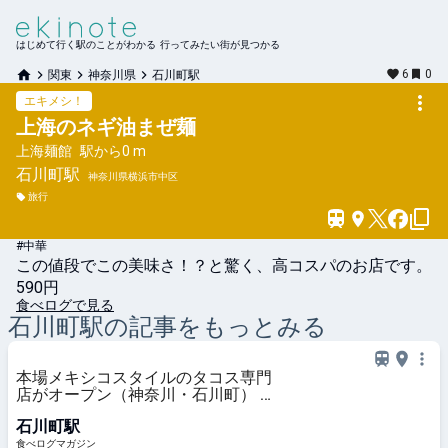
はじめて行く駅のことがわかる 行ってみたい街が見つかる
6
0
関東
神奈川県
石川町駅
エキメシ！
上海のネギ油まぜ麺
上海麺館
駅から
0 m
石川町
駅
神奈川県横浜市中区
旅行
#中華
この値段でこの美味さ！？と驚く、高コスパのお店です。
590円
食べログで見る
石川町
駅の記事をもっとみる
本場メキシコスタイルのタコス専門
店がオープン（神奈川・石川町） |
食べログマガジン
石川町駅
食べログマガジン