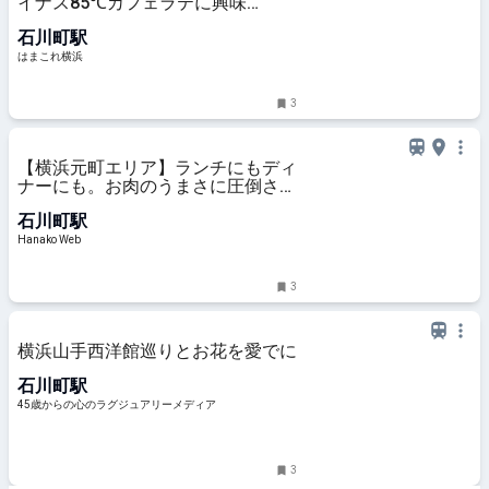
イナス85℃カフェラテに興味
津々！他では味わえない体験に衝撃
石川町駅
受けた | はまこれ横浜
はまこれ横浜
3
【横浜元町エリア】ランチにもディ
ナーにも。お肉のうまさに圧倒され
るグルメ店3選
石川町駅
Hanako Web
3
横浜山手西洋館巡りとお花を愛でに
石川町駅
45歳からの心のラグジュアリーメディア
3