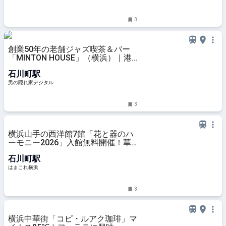
3
創業50年の老舗ジャズ喫茶＆バー
「MINTON HOUSE」（横浜）｜港
町酒場で逢いましょう | 男の隠れ家
石川町駅
デジタル
男の隠れ家デジタル
3
横浜山手の西洋館7館「花と器のハ
ーモニー2026」入館無料開催！華
道七流派の家元が彩る“和×洋”特別
石川町駅
空間 | はまこれ横浜
はまこれ横浜
3
横浜中華街「コピ・ルアク珈琲」マ