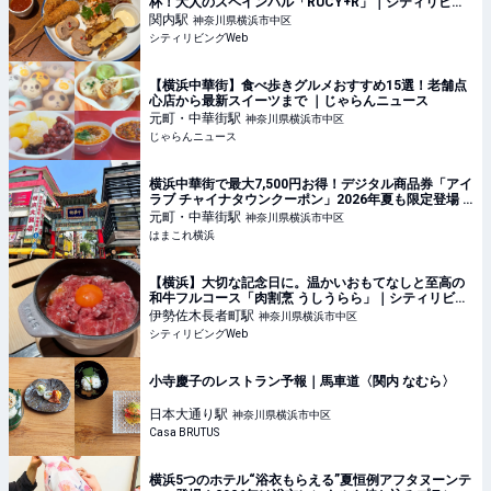
杯！大人のスペインバル「RUCY+R」｜シティリビン
グWeb
関内
駅
神奈川県横浜市中区
シティリビングWeb
【横浜中華街】食べ歩きグルメおすすめ15選！老舗点
心店から最新スイーツまで ｜じゃらんニュース
元町・中華街
駅
神奈川県横浜市中区
じゃらんニュース
横浜中華街で最大7,500円お得！デジタル商品券「アイ
ラブ チャイナタウンクーポン」2026年夏も限定登場 |
はまこれ横浜
元町・中華街
駅
神奈川県横浜市中区
はまこれ横浜
【横浜】大切な記念日に。温かいおもてなしと至高の
和牛フルコース「肉割烹 うしうらら」｜シティリビン
グWeb
伊勢佐木長者町
駅
神奈川県横浜市中区
シティリビングWeb
小寺慶子のレストラン予報｜馬車道〈関内 なむら〉
日本大通り
駅
神奈川県横浜市中区
Casa BRUTUS
横浜5つのホテル“浴衣もらえる”夏恒例アフタヌーンテ