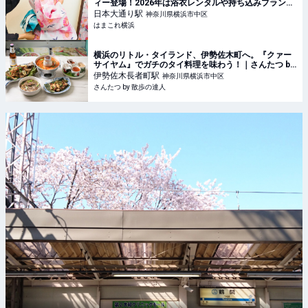
ィー登場！2026年は浴衣レンタルや持ち込みプランも
| はまこれ横浜
日本大通り
駅
神奈川県横浜市中区
はまこれ横浜
横浜のリトル・タイランド、伊勢佐木町へ。『クァー
サイヤム』でガチのタイ料理を味わう！｜さんたつ by
散歩の達人
伊勢佐木長者町
駅
神奈川県横浜市中区
さんたつ by 散歩の達人