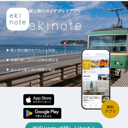
駅と街のガイドブックアプリ
▶ 駅と街の魅力やグルメを投稿
▶ 全国の駅に訪れた記録を残せる
▶ あらゆる駅と街の情報を確認