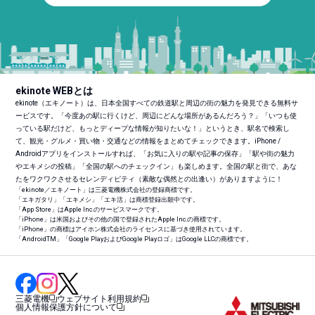
ekinote WEBとは
ekinote（エキノート）は、日本全国すべての鉄道駅と周辺の街の魅力を発見できる無料サ
ービスです。「今度あの駅に行くけど、周辺にどんな場所があるんだろう？」「いつも使
っている駅だけど、もっとディープな情報が知りたいな！」というとき、駅名で検索し
て、観光・グルメ・買い物・交通などの情報をまとめてチェックできます。iPhone /
Androidアプリをインストールすれば、「お気に入りの駅や記事の保存」「駅や街の魅力
やエキメシの投稿」「全国の駅へのチェックイン」も楽しめます。全国の駅と街で、あな
たをワクワクさせるセレンディピティ（素敵な偶然との出逢い）がありますように！
「ekinote／エキノート」は三菱電機株式会社の登録商標です。
「エキガタリ」「エキメシ」「エキ活」は商標登録出願中です。
「App Store」はApple Inc.のサービスマークです。
「iPhone」は米国およびその他の国で登録されたApple Inc.の商標です。
「iPhone」の商標はアイホン株式会社のライセンスに基づき使用されています。
「Android
TM
」「Google PlayおよびGoogle Playロゴ」はGoogle LLCの商標です。
三菱電機
ウェブサイト利用規約
個人情報保護方針について