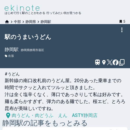
はじめて行く駅のことがわかる 行ってみたい街が見つかる
5
中部
静岡県
静岡駅
駅のうまいうどん
静岡
駅
静岡県静岡市葵区
出張
#うどん
新幹線の南口改札前のうどん屋。20分あった乗車までの
時間でサクッと入れてツルッと頂きました。

汁は全く塩辛くなく、薄口であっさりして私は好みです。
麺も柔らかすぎず、弾力のある麺でした。桜エビ、とろろ
昆布が美味しいですね。
肉うどん・肉どうふ えん ASTY静岡店
静岡
駅の記事をもっとみる