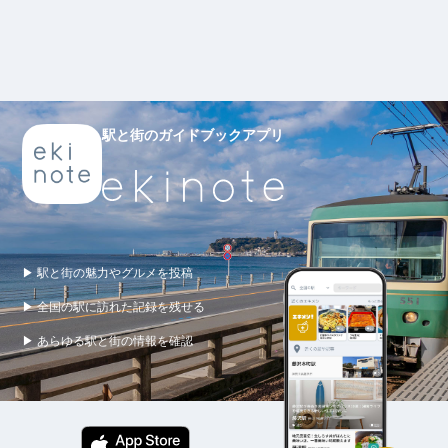
駅と街のガイドブックアプリ
▶ 駅と街の魅力やグルメを投稿
▶ 全国の駅に訪れた記録を残せる
▶ あらゆる駅と街の情報を確認