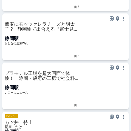
3
蕎麦にモッツァレラチーズと明太
子!? 静岡駅で出合える『富士見そ
ば』のユニーク蕎麦
静岡駅
おとなの週末Web
3
プラモデル工場を超大画面で体
験！ 静岡・駿府の工房で社会科見
学型の無料展示が開幕
静岡駅
いこーよニュース
3
エキメシ！
カツ丼 特上
揚屋 たけ