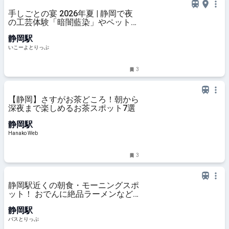
手しごとの宴 2026年夏 | 静岡で夜
の工芸体験「暗闇藍染」やペット
OKマルシェも！匠宿の夏の夜イベ
静岡駅
ント開催 | 静岡県静岡市 | いこーよ
とりっぷ
いこーよとりっぷ
3
【静岡】さすがお茶どころ！朝から
深夜まで楽しめるお茶スポット7選
静岡駅
Hanako Web
3
静岡駅近くの朝食・モーニングスポ
ット！ おでんに絶品ラーメンなど
ご当地グルメスポットも
静岡駅
バスとりっぷ