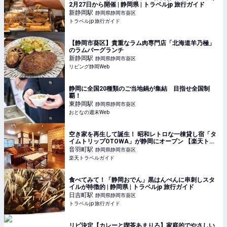
2月27日から開催 | 静岡県 | トラベルjp 旅行ガイド
新静岡
駅
静岡県静岡市葵区
トラベルjp 旅行ガイド
【静岡市葵区】貴重なラム肉専門店「北海道羊乃極」
のラムバーグランチ
新静岡
駅
静岡県静岡市葵区
リビング静岡Web
静岡に全国20種類のご当地鍋が集結 目指せ全国制
覇！
東静岡
駅
静岡県静岡市葵区
おとなの週末Web
空き家を再生して誕生！ 昭和レトロな一棟貸し宿「タ
イムトリップOTOWA」が静岡にオープン 【楽天トラ
ベル】
音羽町
駅
静岡県静岡市葵区
楽天トラベルガイド
食べてみて！「静岡おでん」黒はんぺんに串刺しスタ
イルが特徴的 | 静岡県 | トラベルjp 旅行ガイド
日吉町
駅
静岡県静岡市葵区
トラベルjp 旅行ガイド
リピ決定【カレーと喫茶あまりろ】家庭的でやさしい