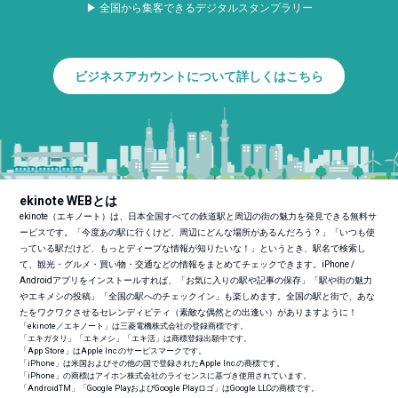
▶ 全国から集客できるデジタルスタンプラリー
ビジネスアカウントについて詳しくはこちら
ekinote WEBとは
ekinote（エキノート）は、日本全国すべての鉄道駅と周辺の街の魅力を発見できる無料サ
ービスです。「今度あの駅に行くけど、周辺にどんな場所があるんだろう？」「いつも使
っている駅だけど、もっとディープな情報が知りたいな！」というとき、駅名で検索し
て、観光・グルメ・買い物・交通などの情報をまとめてチェックできます。iPhone /
Androidアプリをインストールすれば、「お気に入りの駅や記事の保存」「駅や街の魅力
やエキメシの投稿」「全国の駅へのチェックイン」も楽しめます。全国の駅と街で、あな
たをワクワクさせるセレンディピティ（素敵な偶然との出逢い）がありますように！
「ekinote／エキノート」は三菱電機株式会社の登録商標です。
「エキガタリ」「エキメシ」「エキ活」は商標登録出願中です。
「App Store」はApple Inc.のサービスマークです。
「iPhone」は米国およびその他の国で登録されたApple Inc.の商標です。
「iPhone」の商標はアイホン株式会社のライセンスに基づき使用されています。
「Android
TM
」「Google PlayおよびGoogle Playロゴ」はGoogle LLCの商標です。