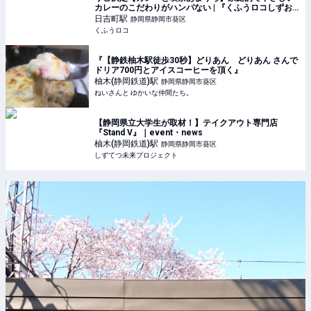
カレーのこだわりがハンパない | 『くふうロコしずお
か』静岡の暮らしを便利に・楽しく
日吉町
駅
静岡県静岡市葵区
くふうロコ
『【静鉄柚木駅徒歩30秒】どりあん どりあん さんで
ドリア700円とアイスコーヒーを頂く』
柚木(静岡鉄道)
駅
静岡県静岡市葵区
ねいさんと ゆかいな仲間たち。
【静岡県立大学生が取材！】テイクアウト専門店
『Stand V』｜event・news
柚木(静岡鉄道)
駅
静岡県静岡市葵区
しずてつ未来プロジェクト