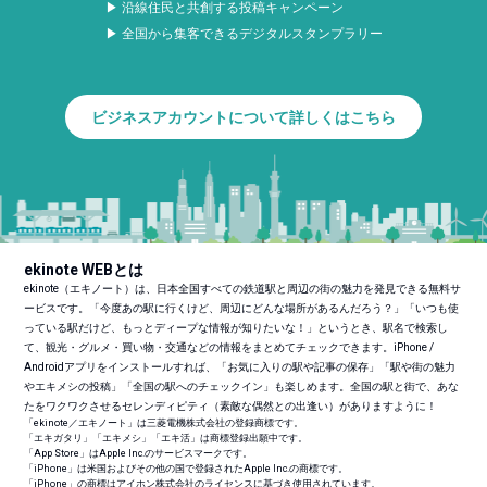
▶ 沿線住民と共創する投稿キャンペーン
▶ 全国から集客できるデジタルスタンプラリー
ビジネスアカウントについて詳しくはこちら
ekinote WEBとは
ekinote（エキノート）は、日本全国すべての鉄道駅と周辺の街の魅力を発見できる無料サ
ービスです。「今度あの駅に行くけど、周辺にどんな場所があるんだろう？」「いつも使
っている駅だけど、もっとディープな情報が知りたいな！」というとき、駅名で検索し
て、観光・グルメ・買い物・交通などの情報をまとめてチェックできます。iPhone /
Androidアプリをインストールすれば、「お気に入りの駅や記事の保存」「駅や街の魅力
やエキメシの投稿」「全国の駅へのチェックイン」も楽しめます。全国の駅と街で、あな
たをワクワクさせるセレンディピティ（素敵な偶然との出逢い）がありますように！
「ekinote／エキノート」は三菱電機株式会社の登録商標です。
「エキガタリ」「エキメシ」「エキ活」は商標登録出願中です。
「App Store」はApple Inc.のサービスマークです。
「iPhone」は米国およびその他の国で登録されたApple Inc.の商標です。
「iPhone」の商標はアイホン株式会社のライセンスに基づき使用されています。