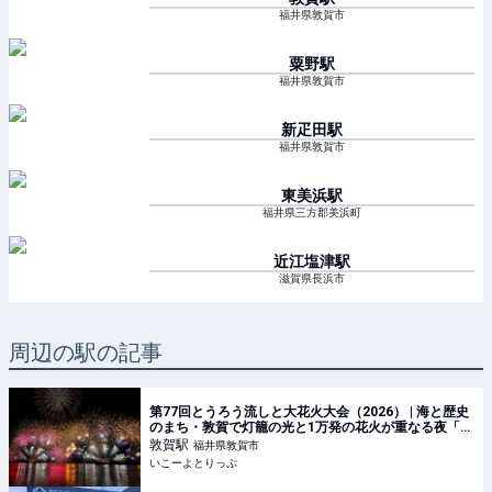
福井県敦賀市
粟野
駅
福井県敦賀市
新疋田
駅
福井県敦賀市
東美浜
駅
福井県三方郡美浜町
近江塩津
駅
滋賀県長浜市
周辺の駅の記事
第77回とうろう流しと大花火大会（2026） | 海と歴史
のまち・敦賀で灯籠の光と1万発の花火が重なる夜「と
うろう流しと大花火大会」2026年開催情報 | 福井県敦
敦賀
駅
福井県敦賀市
賀市 | いこーよとりっぷ
いこーよとりっぷ