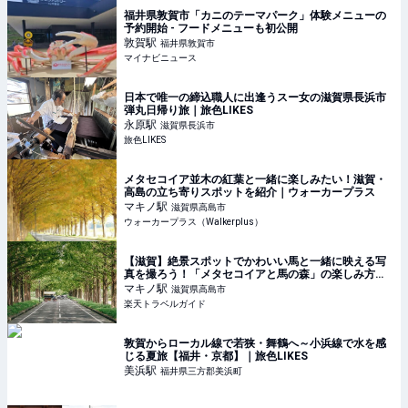
福井県敦賀市「カニのテーマパーク」体験メニューの
予約開始 - フードメニューも初公開
敦賀
駅
福井県敦賀市
マイナビニュース
日本で唯一の締込職人に出逢うスー女の滋賀県長浜市
弾丸日帰り旅｜旅色LIKES
永原
駅
滋賀県長浜市
旅色LIKES
メタセコイア並木の紅葉と一緒に楽しみたい！滋賀・
高島の立ち寄りスポットを紹介｜ウォーカープラス
マキノ
駅
滋賀県高島市
ウォーカープラス（Walkerplus）
【滋賀】絶景スポットでかわいい馬と一緒に映える写
真を撮ろう！「メタセコイアと馬の森」の楽しみ方ガ
イド 【楽天トラベル】
マキノ
駅
滋賀県高島市
楽天トラベルガイド
敦賀からローカル線で若狭・舞鶴へ～小浜線で水を感
じる夏旅【福井・京都】｜旅色LIKES
美浜
駅
福井県三方郡美浜町