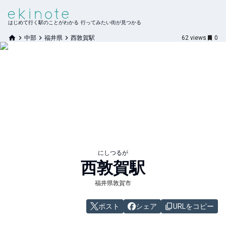
はじめて行く駅のことがわかる 行ってみたい街が見つかる
中部
福井県
西敦賀駅
62
views
0
にしつるが
西敦賀
駅
福井県敦賀市
ポスト
シェア
URLをコピー