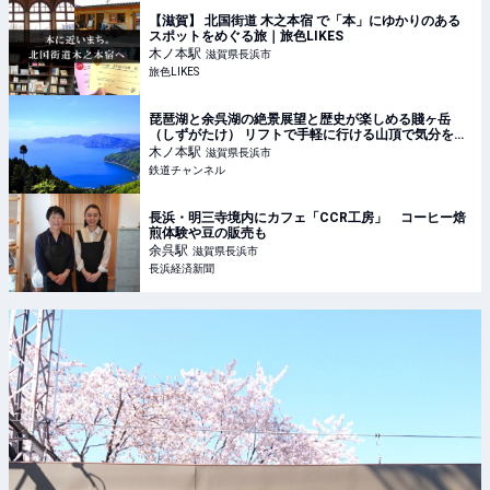
【滋賀】 北国街道 木之本宿 で「本」にゆかりのある
スポットをめぐる旅｜旅色LIKES
木ノ本
駅
滋賀県長浜市
旅色LIKES
琵琶湖と余呉湖の絶景展望と歴史が楽しめる賤ヶ岳
（しずがたけ） リフトで手軽に行ける山頂で気分をリ
フレッシュ（滋賀県 長浜市） | コラム | 鉄道チャンネ
木ノ本
駅
滋賀県長浜市
ル
鉄道チャンネル
長浜・明三寺境内にカフェ「CCR工房」 コーヒー焙
煎体験や豆の販売も
余呉
駅
滋賀県長浜市
長浜経済新聞