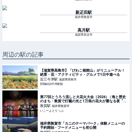
新疋田
駅
福井県敦賀市
高月
駅
滋賀県長浜市
周辺の駅の記事
【滋賀県高島市】「びわこ箱館山」がリニューアル！
絶景・花・アクティビティ・グルメで1日中遊べる
近江今津
駅
滋賀県高島市
STRAIGHT PRESS
第77回とうろう流しと大花火大会（2026） | 海と歴史
のまち・敦賀で灯籠の光と1万発の花火が重なる夜「と
うろう流しと大花火大会」2026年開催情報 | 福井県敦
敦賀
駅
福井県敦賀市
賀市 | いこーよとりっぷ
いこーよとりっぷ
福井県敦賀市「カニのテーマパーク」体験メニューの
予約開始 - フードメニューも初公開