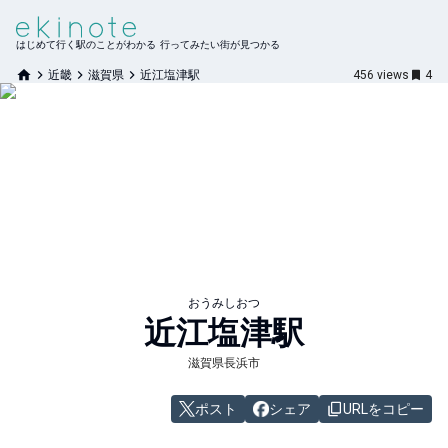
はじめて行く駅のことがわかる 行ってみたい街が見つかる
近畿
滋賀県
近江塩津駅
456
views
4
おうみしおつ
近江塩津
駅
滋賀県長浜市
ポスト
シェア
URLをコピー