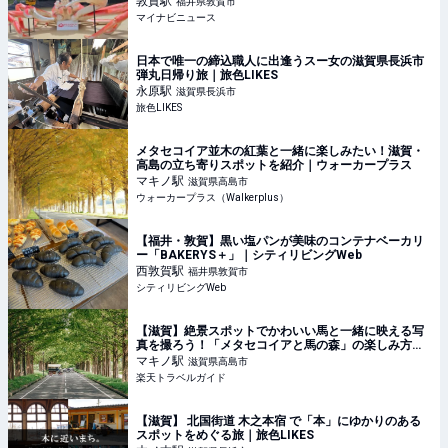
敦賀
駅
福井県敦賀市
マイナビニュース
日本で唯一の締込職人に出逢うスー女の滋賀県長浜市
弾丸日帰り旅｜旅色LIKES
永原
駅
滋賀県長浜市
旅色LIKES
メタセコイア並木の紅葉と一緒に楽しみたい！滋賀・
高島の立ち寄りスポットを紹介｜ウォーカープラス
マキノ
駅
滋賀県高島市
ウォーカープラス（Walkerplus）
【福井・敦賀】黒い塩パンが美味のコンテナベーカリ
ー「BAKERYS＋」｜シティリビングWeb
西敦賀
駅
福井県敦賀市
シティリビングWeb
【滋賀】絶景スポットでかわいい馬と一緒に映える写
真を撮ろう！「メタセコイアと馬の森」の楽しみ方ガ
イド 【楽天トラベル】
マキノ
駅
滋賀県高島市
楽天トラベルガイド
【滋賀】 北国街道 木之本宿 で「本」にゆかりのある
スポットをめぐる旅｜旅色LIKES