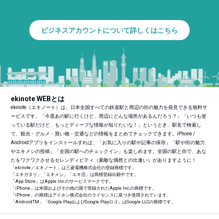
ビジネスアカウントについて詳しくはこちら
ekinote WEBとは
ekinote（エキノート）は、日本全国すべての鉄道駅と周辺の街の魅力を発見できる無料サ
ービスです。「今度あの駅に行くけど、周辺にどんな場所があるんだろう？」「いつも使
っている駅だけど、もっとディープな情報が知りたいな！」というとき、駅名で検索し
て、観光・グルメ・買い物・交通などの情報をまとめてチェックできます。iPhone /
Androidアプリをインストールすれば、「お気に入りの駅や記事の保存」「駅や街の魅力
やエキメシの投稿」「全国の駅へのチェックイン」も楽しめます。全国の駅と街で、あな
たをワクワクさせるセレンディピティ（素敵な偶然との出逢い）がありますように！
「ekinote／エキノート」は三菱電機株式会社の登録商標です。
「エキガタリ」「エキメシ」「エキ活」は商標登録出願中です。
「App Store」はApple Inc.のサービスマークです。
「iPhone」は米国およびその他の国で登録されたApple Inc.の商標です。
「iPhone」の商標はアイホン株式会社のライセンスに基づき使用されています。
「Android
TM
」「Google PlayおよびGoogle Playロゴ」はGoogle LLCの商標です。