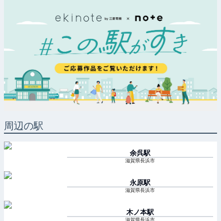
周辺の駅
余呉
駅
滋賀県長浜市
永原
駅
滋賀県長浜市
木ノ本
駅
滋賀県長浜市