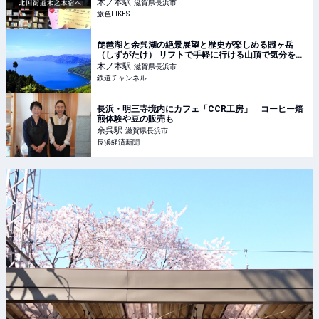
木ノ本
駅
滋賀県長浜市
旅色LIKES
琵琶湖と余呉湖の絶景展望と歴史が楽しめる賤ヶ岳
（しずがたけ） リフトで手軽に行ける山頂で気分をリ
フレッシュ（滋賀県 長浜市） | コラム | 鉄道チャンネ
木ノ本
駅
滋賀県長浜市
ル
鉄道チャンネル
長浜・明三寺境内にカフェ「CCR工房」 コーヒー焙
煎体験や豆の販売も
余呉
駅
滋賀県長浜市
長浜経済新聞