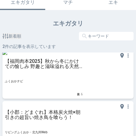
エキガタリ
マチ
エキ
エキガタリ
新着順
2
件の記事を表示しています
【福岡肉本2025】秋から冬にかけ
ての愉しみ 野趣と滋味溢れる天然
鴨『さとう別荘』｜小郡市 | ふくお
かナビ
ふくおかナビ
6
【小郡：どまぐれ】本格炭火焼×朝
引きの超旨い焼き鳥を喰らう！
リビングふくおか・北九州Web