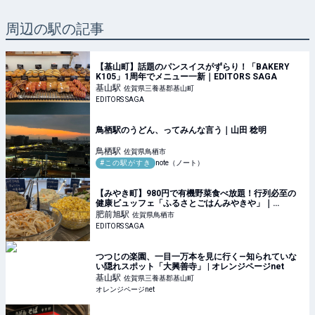
周辺の駅の記事
【基山町】話題のパンスイスがずらり！「BAKERY
K105」1周年でメニュー一新｜EDITORS SAGA
基山
駅
佐賀県三養基郡基山町
EDITORS SAGA
鳥栖駅のうどん、ってみんな言う｜山田 稔明
鳥栖
駅
佐賀県鳥栖市
#この駅がすき
note（ノート）
【みやき町】980円で有機野菜食べ放題！行列必至の
健康ビュッフェ「ふるさとごはんみやきや」｜
EDITORS SAGA
肥前旭
駅
佐賀県鳥栖市
EDITORS SAGA
つつじの楽園、一目一万本を見に行く—知られていな
い隠れスポット「大興善寺」 | オレンジページnet
基山
駅
佐賀県三養基郡基山町
オレンジページnet