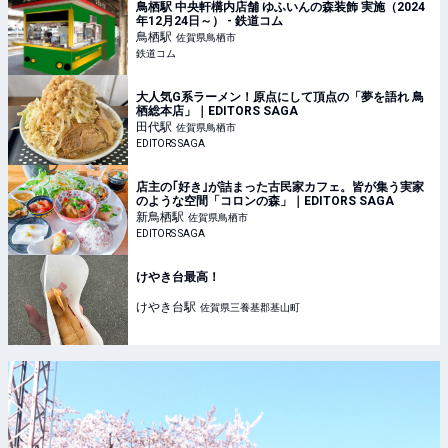
鳥栖駅 中央軒構内店舗 ゆふいんの森装飾 実施（2024
年12月24日～） - 鉄道コム
鳥栖
駅
佐賀県鳥栖市
鉄道コム
大人気G系ラーメン！原点にして頂点の「夢を語れ 鳥
栖総本店」｜EDITORS SAGA
田代
駅
佐賀県鳥栖市
EDITORS SAGA
店主の｢好き｣が詰まった古民家カフェ。皆が集う実家
のような空間「コロンの森」｜EDITORS SAGA
新鳥栖
駅
佐賀県鳥栖市
EDITORS SAGA
けやき台最高！
けやき台
駅
佐賀県三養基郡基山町