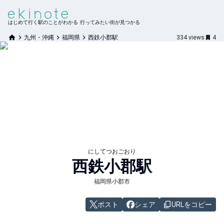
はじめて行く駅のことがわかる 行ってみたい街が見つかる
九州・沖縄
福岡県
西鉄小郡駅
334
views
4
にしてつおごおり
西鉄小郡
駅
福岡県小郡市
ポスト
シェア
URLをコピー