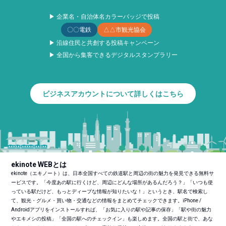
▶ 企業名・自治体名カラーバッジで投稿
〇〇電鉄
△△市観光協会
▶ 沿線住民と共創する投稿キャンペーン
▶ 全国から集客できるデジタルスタンプラリー
ビジネスアカウントについて詳しくはこちら
ekinote WEBとは
ekinote（エキノート）は、日本全国すべての鉄道駅と周辺の街の魅力を発見できる無料サ
ービスです。「今度あの駅に行くけど、周辺にどんな場所があるんだろう？」「いつも使
っている駅だけど、もっとディープな情報が知りたいな！」というとき、駅名で検索し
て、観光・グルメ・買い物・交通などの情報をまとめてチェックできます。iPhone /
Androidアプリをインストールすれば、「お気に入りの駅や記事の保存」「駅や街の魅力
やエキメシの投稿」「全国の駅へのチェックイン」も楽しめます。全国の駅と街で、あな