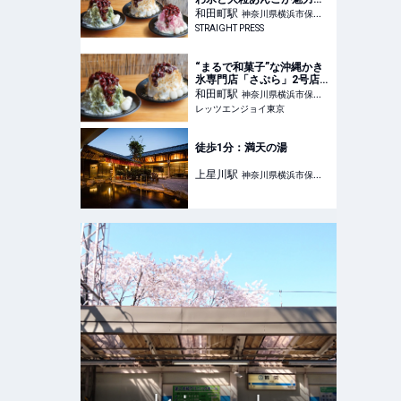
沖縄かき氷専門店
和田町
駅
神奈川県横浜市保土
「SAPURA」が横浜に初上
STRAIGHT PRESS
ケ谷区
陸！
“まるで和菓子”な沖縄かき
氷専門店「さぷら」2号店
が横浜にオープン｜レッツ
和田町
駅
神奈川県横浜市保土
エンジョイ東京
レッツエンジョイ東京
ケ谷区
徒歩1分：満天の湯
上星川
駅
神奈川県横浜市保土
ケ谷区