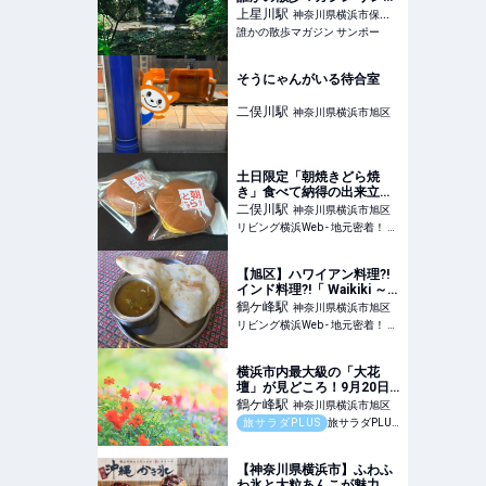
ー
上星川
駅
神奈川県横浜市保土
誰かの散歩マガジン サンポー
ケ谷区
そうにゃんがいる待合室
二俣川
駅
神奈川県横浜市旭区
土日限定「朝焼きどら焼
き」食べて納得の出来立て
の味！【菓匠寿々木】旭区
二俣川
駅
神奈川県横浜市旭区
リビング横浜Web - 地元密着！ 横浜、元町・中華街、みなとみらいほかのグルメ、イベント、お出かけ、習い事情報
【旭区】ハワイアン料理?!
インド料理?!「 Waikiki ～
ワイキキ～鶴ヶ峰店」
鶴ケ峰
駅
神奈川県横浜市旭区
リビング横浜Web - 地元密着！ 横浜、元町・中華街、みなとみらいほかのグルメ、イベント、お出かけ、習い事情報
横浜市内最大級の「大花
壇」が見どころ！9月20日
（土）から「秋の里山ガー
鶴ケ峰
駅
神奈川県横浜市旭区
デンフェスタ」が開催
旅サラダPLUS
旅サラダPLUS｜朝日放送
【神奈川県横浜市】ふわふ
わ氷と大粒あんこが魅力の