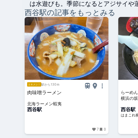
は水遊びも。季節になるとアジサイや
西谷
駅の記事をもっとみる
駅から130 m
エキメシ！
肉味噌ラーメン
らーめん
横浜の坂
北海ラーメン蝦夷
こつと贅
西谷駅
西谷駅
はまこれ
7
0