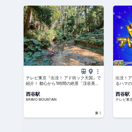
テレビ東京『出没！ アド街ック天国』で
出没！ア
紹介！ 都心から1時間の絶景「渓谷美＆
るハマの
デザイン橋脚」の「陣ヶ下渓谷公園」散
京、2023
西谷駅
西谷駅
策レポ「横浜市保土ヶ谷区西谷」｜アク
ジ | テ
BRAVO MOUNTAIN
テレビ東
ティビティ｜レポート｜BRAVO
MOUNTAIN
5