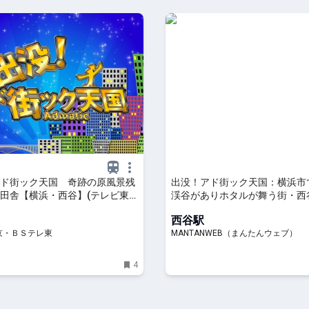
ド街ック天国 奇跡の原風景残
出没！アド街ック天国：横浜市
田舎【横浜・西谷】(テレビ東
渓谷がありホタルが舞う街・西
/8/5 21:00 OA)の番組情報ペー
ングカズ”が愛したラーメン店
西谷駅
レビ東京・ＢＳテレ東 7ch(公式)
の絶景レストランも - MANTAN
京・ＢＳテレ東
MANTANWEB（まんたんウェブ）
んたんウェブ）
4