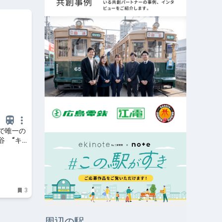
で唯一の
谷 “キ
、丘の上
WEB（ま
3
周辺の駅