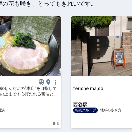
蓮の花も咲き、とってもきれいです。
feriche ma,do
家せんだいの“本店”を目指して
の上まで！心打たれる醤油とん
沢きくらげ | はまこれ横浜
西谷駅
横浜
相鉄グループ
地球の歩き方
8