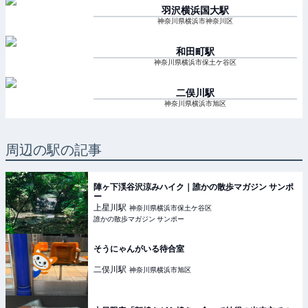
羽沢横浜国大
駅
神奈川県横浜市神奈川区
和田町
駅
神奈川県横浜市保土ケ谷区
二俣川
駅
神奈川県横浜市旭区
周辺の駅の記事
陣ヶ下渓谷沢涼みハイク｜誰かの散歩マガジン サンポ
ー
上星川
駅
神奈川県横浜市保土ケ谷区
誰かの散歩マガジン サンポー
そうにゃんがいる待合室
二俣川
駅
神奈川県横浜市旭区