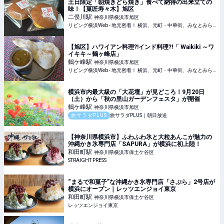
土日限定「朝焼きどら焼き」食べて納得の出来立ての
味！【菓匠寿々木】旭区
二俣川
駅
神奈川県横浜市旭区
リビング横浜Web - 地元密着！ 横浜、元町・中華街、みなとみらいほかのグルメ、イベント、お出かけ、習い事情報
【旭区】ハワイアン料理?!インド料理?!「 Waikiki ～ワ
イキキ～鶴ヶ峰店」
鶴ケ峰
駅
神奈川県横浜市旭区
リビング横浜Web - 地元密着！ 横浜、元町・中華街、みなとみらいほかのグルメ、イベント、お出かけ、習い事情報
横浜市内最大級の「大花壇」が見どころ！9月20日
（土）から「秋の里山ガーデンフェスタ」が開催
鶴ケ峰
駅
神奈川県横浜市旭区
旅サラダPLUS
旅サラダPLUS｜朝日放送
【神奈川県横浜市】ふわふわ氷と大粒あんこが魅力の
沖縄かき氷専門店「SAPURA」が横浜に初上陸！
和田町
駅
神奈川県横浜市保土ケ谷区
STRAIGHT PRESS
“まるで和菓子”な沖縄かき氷専門店「さぷら」2号店が
横浜にオープン｜レッツエンジョイ東京
和田町
駅
神奈川県横浜市保土ケ谷区
レッツエンジョイ東京