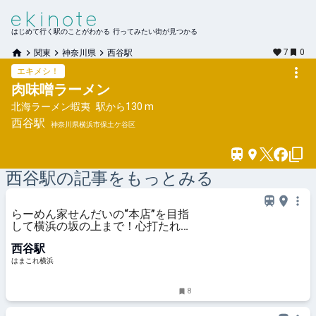
はじめて行く駅のことがわかる 行ってみたい街が見つかる
7
0
関東
神奈川県
西谷駅
エキメシ！
肉味噌ラーメン
北海ラーメン蝦夷
駅から
130 m
西谷
駅
神奈川県横浜市保土ケ谷区
西谷
駅の記事をもっとみる
らーめん家せんだいの“本店”を目指
して横浜の坂の上まで！心打たれる
醤油とんこつと贅沢きくらげ | はま
西谷駅
これ横浜
はまこれ横浜
8