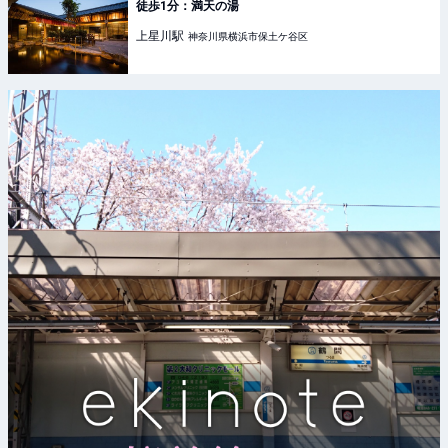
徒歩1分：満天の湯
上星川
駅
神奈川県横浜市保土ケ谷区