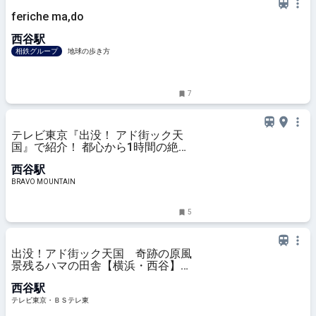
feriche ma,do
西谷駅
相鉄グループ
地球の歩き方
7
テレビ東京『出没！ アド街ック天
国』で紹介！ 都心から1時間の絶景
「渓谷美＆デザイン橋脚」の「陣ヶ
西谷駅
下渓谷公園」散策レポ「横浜市保土
ヶ谷区西谷」｜アクティビティ｜レ
BRAVO MOUNTAIN
ポート｜BRAVO MOUNTAIN
5
出没！アド街ック天国 奇跡の原風
景残るハマの田舎【横浜・西谷】
(テレビ東京、2023/8/5 21:00 OA)
西谷駅
の番組情報ページ | テレビ東京・Ｂ
Ｓテレ東 7ch(公式)
テレビ東京・ＢＳテレ東