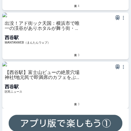
4
出没！アド街ック天国：横浜市で唯
一の渓谷がありホタルが舞う街・西
谷 “キングカズ”が愛したラーメン
西谷駅
店、丘の上の絶景レストランも -
MANTANWEB（まんたんウェブ）
MANTANWEB（まんたんウェブ）
3
【西谷駅】富士山ビューの絶景穴場
神社!地元民で即満席のカフェをぶ
らり散歩|保土ケ谷区
西谷駅
区民ニュース
3