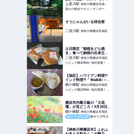
ー
上星川
駅
神奈川県横浜市保土
誰かの散歩マガジン サンポー
ケ谷区
そうにゃんがいる待合室
二俣川
駅
神奈川県横浜市旭区
土日限定「朝焼きどら焼
き」食べて納得の出来立て
の味！【菓匠寿々木】旭区
二俣川
駅
神奈川県横浜市旭区
リビング横浜Web - 地元密着！ 横浜、元町・中華街、みなとみらいほかのグルメ、イベント、お出かけ、習い事情報
【旭区】ハワイアン料理?!
インド料理?!「 Waikiki ～
ワイキキ～鶴ヶ峰店」
鶴ケ峰
駅
神奈川県横浜市旭区
リビング横浜Web - 地元密着！ 横浜、元町・中華街、みなとみらいほかのグルメ、イベント、お出かけ、習い事情報
横浜市内最大級の「大花
壇」が見どころ！9月20日
（土）から「秋の里山ガー
鶴ケ峰
駅
神奈川県横浜市旭区
デンフェスタ」が開催
旅サラダPLUS
旅サラダPLUS｜朝日放送
【神奈川県横浜市】ふわふ
わ氷と大粒あんこが魅力の