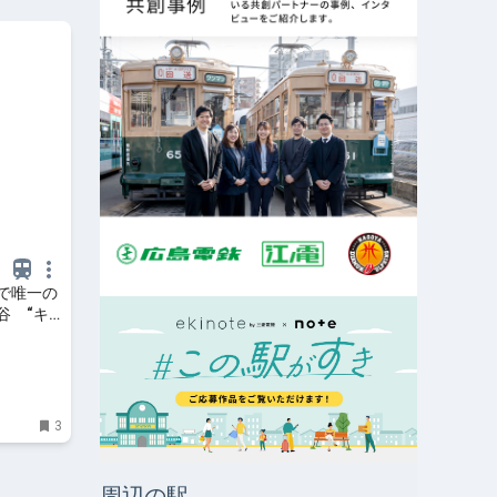
で唯一の
谷 “キ
、丘の上
WEB（ま
3
周辺の駅