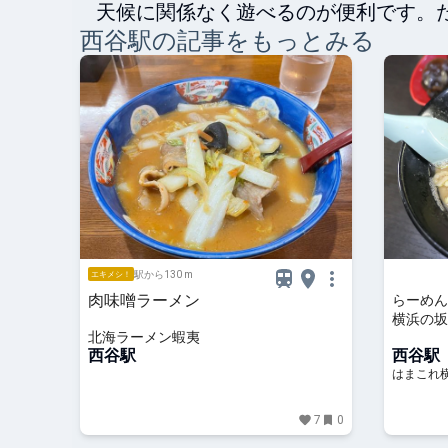
天候に関係なく遊べるのが便利です。
西谷
駅の記事をもっとみる
駅から130 m
エキメシ！
肉味噌ラーメン
らーめん
横浜の坂
北海ラーメン蝦夷
こつと贅
西谷駅
西谷駅
はまこれ
7
0