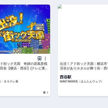
ド街ック天国 奇跡の原風景残
出没！アド街ック天国：横浜市
田舎【横浜・西谷】(テレビ東
渓谷がありホタルが舞う街・西
/8/5 21:00 OA)の番組情報ペー
ングカズ”が愛したラーメン店
西谷駅
レビ東京・ＢＳテレ東 7ch(公式)
の絶景レストランも - MANTAN
京・ＢＳテレ東
MANTANWEB（まんたんウェブ）
んたんウェブ）
4