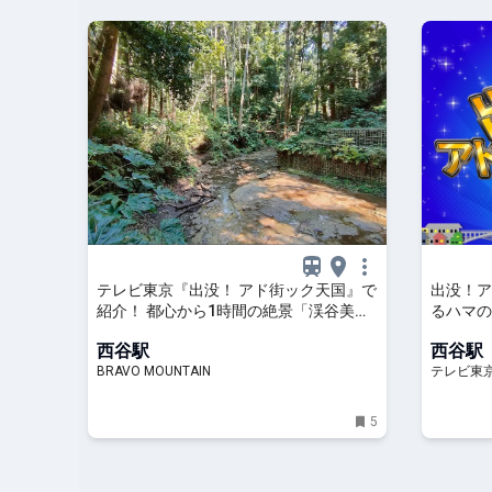
テレビ東京『出没！ アド街ック天国』で
出没！ア
紹介！ 都心から1時間の絶景「渓谷美＆
るハマの
デザイン橋脚」の「陣ヶ下渓谷公園」散
京、2023
西谷駅
西谷駅
策レポ「横浜市保土ヶ谷区西谷」｜アク
ジ | テ
BRAVO MOUNTAIN
テレビ東
ティビティ｜レポート｜BRAVO
MOUNTAIN
5