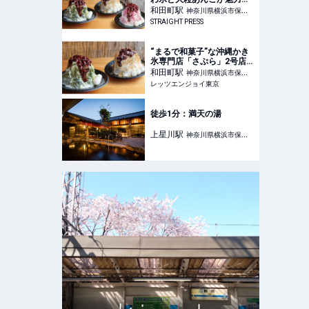
沖縄かき氷専門店
和田町
駅
神奈川県横浜市保土
「SAPURA」が横浜に初上
STRAIGHT PRESS
ケ谷区
陸！
“まるで和菓子”な沖縄かき
氷専門店「さぷら」2号店
が横浜にオープン｜レッツ
和田町
駅
神奈川県横浜市保土
エンジョイ東京
レッツエンジョイ東京
ケ谷区
徒歩1分：満天の湯
上星川
駅
神奈川県横浜市保土
ケ谷区