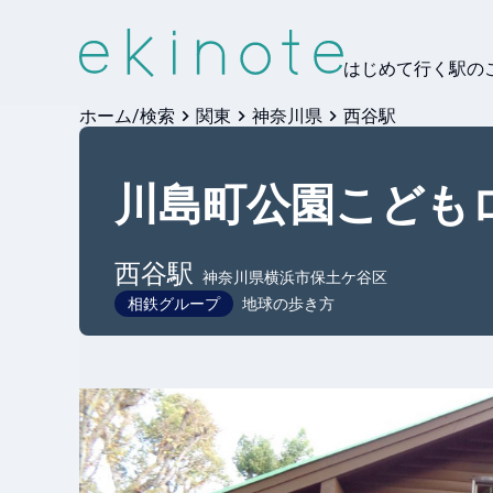
はじめて行く駅の
ホーム/検索
関東
神奈川県
西谷駅
川島町公園こども
西谷
駅
神奈川県横浜市保土ケ谷区
相鉄グループ
地球の歩き方