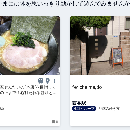
たまには体を思いっきり動かして遊んでみませんか
feriche ma,do
家せんだいの“本店”を目指して
の上まで！心打たれる醤油とん
沢きくらげ | はまこれ横浜
西谷駅
横浜
相鉄グループ
地球の歩き方
8