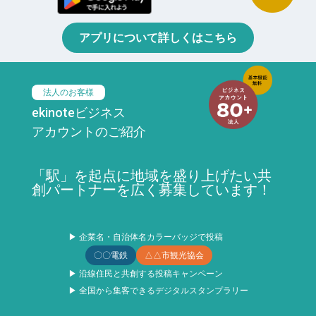
アプリについて詳しくはこちら
法人のお客様
ekinoteビジネス
アカウントのご紹介
「駅」を起点に地域を盛り上げたい共
創パートナーを広く募集しています！
▶ 企業名・自治体名カラーバッジで投稿
〇〇電鉄
△△市観光協会
▶ 沿線住民と共創する投稿キャンペーン
▶ 全国から集客できるデジタルスタンプラリー