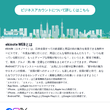
ビジネスアカウントについて詳しくはこちら
ekinote WEBとは
ekinote（エキノート）は、日本全国すべての鉄道駅と周辺の街の魅力を発見できる無料サ
ービスです。「今度あの駅に行くけど、周辺にどんな場所があるんだろう？」「いつも使
っている駅だけど、もっとディープな情報が知りたいな！」というとき、駅名で検索し
て、観光・グルメ・買い物・交通などの情報をまとめてチェックできます。iPhone /
Androidアプリをインストールすれば、「お気に入りの駅や記事の保存」「駅や街の魅力
やエキメシの投稿」「全国の駅へのチェックイン」も楽しめます。全国の駅と街で、あな
たをワクワクさせるセレンディピティ（素敵な偶然との出逢い）がありますように！
「ekinote／エキノート」は三菱電機株式会社の登録商標です。
「エキガタリ」「エキメシ」「エキ活」は商標登録出願中です。
「App Store」はApple Inc.のサービスマークです。
「iPhone」は米国およびその他の国で登録されたApple Inc.の商標です。
「iPhone」の商標はアイホン株式会社のライセンスに基づき使用されています。
「Android
TM
」「Google PlayおよびGoogle Playロゴ」はGoogle LLCの商標です。