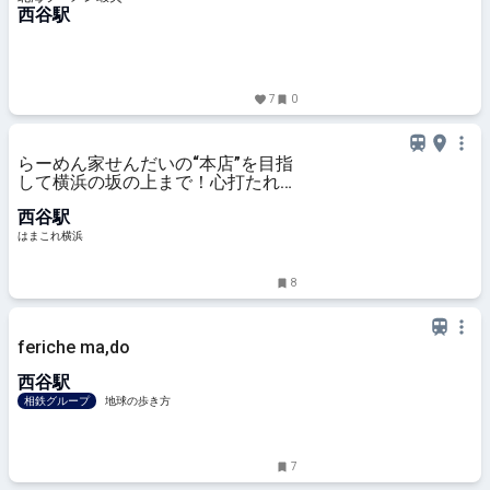
西谷駅
7
0
らーめん家せんだいの“本店”を目指
して横浜の坂の上まで！心打たれる
醤油とんこつと贅沢きくらげ | はま
西谷駅
これ横浜
はまこれ横浜
8
feriche ma,do
西谷駅
相鉄グループ
地球の歩き方
7