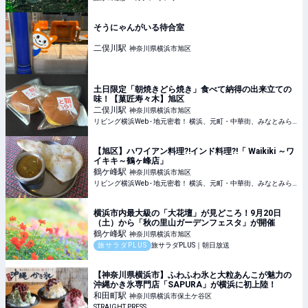
そうにゃんがいる待合室
二俣川
駅
神奈川県横浜市旭区
土日限定「朝焼きどら焼き」食べて納得の出来立ての
味！【菓匠寿々木】旭区
二俣川
駅
神奈川県横浜市旭区
リビング横浜Web - 地元密着！ 横浜、元町・中華街、みなとみらいほかのグルメ、イベント、お出かけ、習い事情報
【旭区】ハワイアン料理?!インド料理?!「 Waikiki ～ワ
イキキ～鶴ヶ峰店」
鶴ケ峰
駅
神奈川県横浜市旭区
リビング横浜Web - 地元密着！ 横浜、元町・中華街、みなとみらいほかのグルメ、イベント、お出かけ、習い事情報
横浜市内最大級の「大花壇」が見どころ！9月20日
（土）から「秋の里山ガーデンフェスタ」が開催
鶴ケ峰
駅
神奈川県横浜市旭区
旅サラダPLUS
旅サラダPLUS｜朝日放送
【神奈川県横浜市】ふわふわ氷と大粒あんこが魅力の
沖縄かき氷専門店「SAPURA」が横浜に初上陸！
和田町
駅
神奈川県横浜市保土ケ谷区
STRAIGHT PRESS