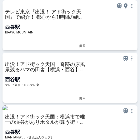
テレビ東京『出没！ アド街ック天
国』で紹介！ 都心から1時間の絶景
「渓谷美＆デザイン橋脚」の「陣ヶ
西谷駅
下渓谷公園」散策レポ「横浜市保土
ヶ谷区西谷」｜アクティビティ｜レ
BRAVO MOUNTAIN
ポート｜BRAVO MOUNTAIN
5
出没！アド街ック天国 奇跡の原風
景残るハマの田舎【横浜・西谷】
(テレビ東京、2023/8/5 21:00 OA)
西谷駅
の番組情報ページ | テレビ東京・Ｂ
Ｓテレ東 7ch(公式)
テレビ東京・ＢＳテレ東
4
出没！アド街ック天国：横浜市で唯
一の渓谷がありホタルが舞う街・西
谷 “キングカズ”が愛したラーメン
西谷駅
店、丘の上の絶景レストランも -
MANTANWEB（まんたんウェブ）
MANTANWEB（まんたんウェブ）