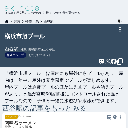
はじめて行く駅のことがわかる 行ってみたい街が見つかる
5
関東
神奈川県
西谷駅
横浜市旭プール
西谷
駅
神奈川県横浜市保土ケ谷区
相鉄グループ
おでかけスポット
「横浜市旭プール」は屋内にも屋外にもプールがあり、屋
内は一年中、屋外は夏季限定でプールが楽しめます。

屋内プールは通常プールのほかに児童プールや幼児プール
があり、水温が常時30度前後にコントロールされた温水
プールなので、子供と一緒に水遊びや水泳ができます。
西谷
駅の記事をもっとみる
駅から130 m
エキメシ！
肉味噌ラーメン
北海ラーメン蝦夷