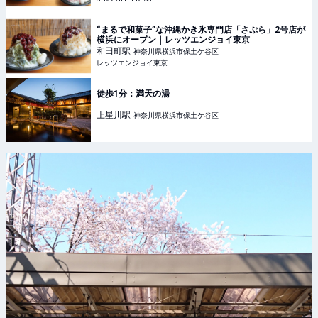
“まるで和菓子”な沖縄かき氷専門店「さぷら」2号店が
横浜にオープン｜レッツエンジョイ東京
和田町
駅
神奈川県横浜市保土ケ谷区
レッツエンジョイ東京
徒歩1分：満天の湯
上星川
駅
神奈川県横浜市保土ケ谷区