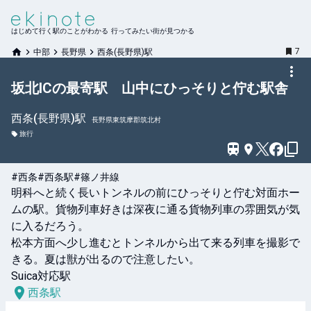
はじめて行く駅のことがわかる 行ってみたい街が見つかる
7
中部
長野県
西条(長野県)駅
坂北ICの最寄駅 山中にひっそりと佇む駅舎
西条(長野県)
駅
長野県東筑摩郡筑北村
旅行
#西条
#西条駅
#篠ノ井線
明科へと続く長いトンネルの前にひっそりと佇む対面ホー
ムの駅。貨物列車好きは深夜に通る貨物列車の雰囲気が気
に入るだろう。

松本方面へ少し進むとトンネルから出て来る列車を撮影で
きる。夏は獣が出るので注意したい。

Suica対応駅
西条駅