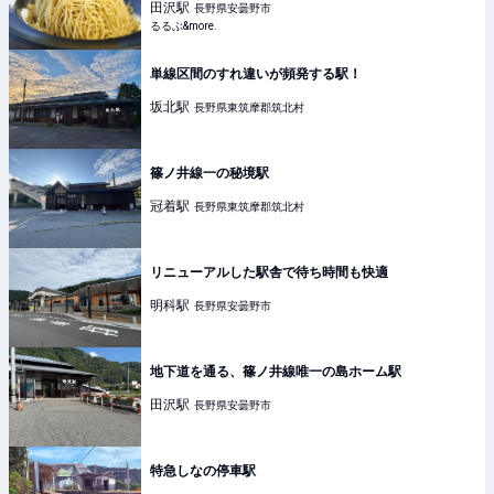
ブランは行列必至！｜るるぶ&more.
田沢
駅
長野県安曇野市
るるぶ&more.
単線区間のすれ違いが頻発する駅！
坂北
駅
長野県東筑摩郡筑北村
篠ノ井線一の秘境駅
冠着
駅
長野県東筑摩郡筑北村
リニューアルした駅舎で待ち時間も快適
明科
駅
長野県安曇野市
地下道を通る、篠ノ井線唯一の島ホーム駅
田沢
駅
長野県安曇野市
特急しなの停車駅