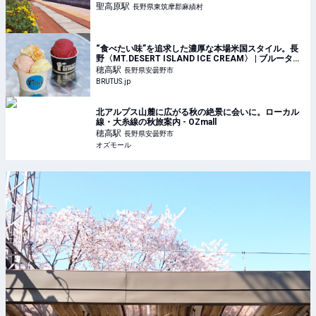
聖高原
駅
長野県東筑摩郡麻績村
“食べたい味”を追求した濃厚な本場米国スタイル。長
野〈MT.DESERT ISLAND ICE CREAM〉 | ブルータス|
BRUTUS.jp
穂高
駅
長野県安曇野市
BRUTUS.jp
北アルプス山麓に広がる秋の絶景に会いに。ローカル
線・大糸線の秋旅案内 - OZmall
穂高
駅
長野県安曇野市
オズモール