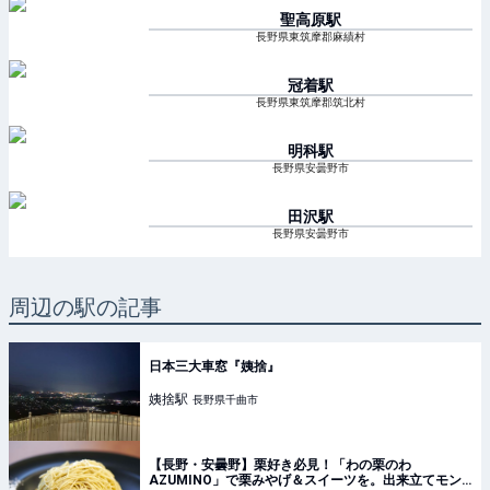
聖高原
駅
長野県東筑摩郡麻績村
冠着
駅
長野県東筑摩郡筑北村
明科
駅
長野県安曇野市
田沢
駅
長野県安曇野市
周辺の駅の記事
日本三大車窓『姨捨』
姨捨
駅
長野県千曲市
【長野・安曇野】栗好き必見！「わの栗のわ
AZUMINO」で栗みやげ＆スイーツを。出来立てモン