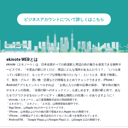
ビジネスアカウントについて詳しくはこちら
ekinote WEBとは
ekinote（エキノート）は、日本全国すべての鉄道駅と周辺の街の魅力を発見できる無料サ
ービスです。「今度あの駅に行くけど、周辺にどんな場所があるんだろう？」「いつも使
っている駅だけど、もっとディープな情報が知りたいな！」というとき、駅名で検索し
て、観光・グルメ・買い物・交通などの情報をまとめてチェックできます。iPhone /
Androidアプリをインストールすれば、「お気に入りの駅や記事の保存」「駅や街の魅力
やエキメシの投稿」「全国の駅へのチェックイン」も楽しめます。全国の駅と街で、あな
たをワクワクさせるセレンディピティ（素敵な偶然との出逢い）がありますように！
「ekinote／エキノート」は三菱電機株式会社の登録商標です。
「エキガタリ」「エキメシ」「エキ活」は商標登録出願中です。
「App Store」はApple Inc.のサービスマークです。
「iPhone」は米国およびその他の国で登録されたApple Inc.の商標です。
「iPhone」の商標はアイホン株式会社のライセンスに基づき使用されています。
「Android
TM
」「Google PlayおよびGoogle Playロゴ」はGoogle LLCの商標です。