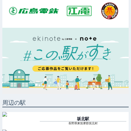
周辺の駅
坂北
駅
長野県東筑摩郡筑北村