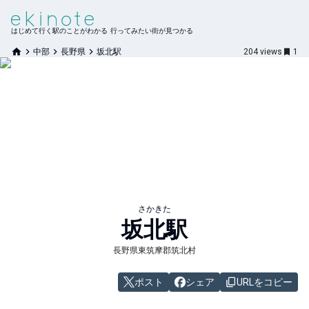
はじめて行く駅のことがわかる 行ってみたい街が見つかる
中部
長野県
坂北駅
204
views
1
さかきた
坂北
駅
長野県東筑摩郡筑北村
ポスト
シェア
URLをコピー