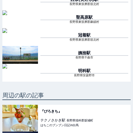
長野県東筑摩郡筑北村
聖高原
駅
長野県東筑摩郡麻績村
冠着
駅
長野県東筑摩郡筑北村
姨捨
駅
長野県千曲市
明科
駅
長野県安曇野市
周辺の駅の記事
『ぴろきち』
テクノさかき
駅
長野県埴科郡坂城町
はちこのブンブン日記in白馬