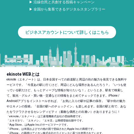
▶ 沿線住民と共創する投稿キャンペーン
▶ 全国から集客できるデジタルスタンプラリー
ビジネスアカウントについて詳しくはこちら
ekinote WEBとは
ekinote（エキノート）は、日本全国すべての鉄道駅と周辺の街の魅力を発見できる無料サ
ービスです。「今度あの駅に行くけど、周辺にどんな場所があるんだろう？」「いつも使
っている駅だけど、もっとディープな情報が知りたいな！」というとき、駅名で検索し
て、観光・グルメ・買い物・交通などの情報をまとめてチェックできます。iPhone /
Androidアプリをインストールすれば、「お気に入りの駅や記事の保存」「駅や街の魅力
やエキメシの投稿」「全国の駅へのチェックイン」も楽しめます。全国の駅と街で、あな
たをワクワクさせるセレンディピティ（素敵な偶然との出逢い）がありますように！
「ekinote／エキノート」は三菱電機株式会社の登録商標です。
「エキガタリ」「エキメシ」「エキ活」は商標登録出願中です。
「App Store」はApple Inc.のサービスマークです。
「iPhone」は米国およびその他の国で登録されたApple Inc.の商標です。
「iPhone」の商標はアイホン株式会社のライセンスに基づき使用されています。