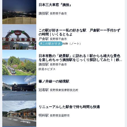
日本三大車窓『姨捨』
姨捨
駅
長野県千曲市
この駅が好きーー私の好きな駅 戸倉駅ーー手付かず
の時間｜いくるともよ
戸倉
駅
長野県千曲市
#この駅がすき
note（ノート）
日本有数の「絶景駅」に訪れる！駅からも雄大な景色
を楽しめちゃう姨捨駅をじっくり探訪してみた！ | 鉄
道ホビダス
姨捨
駅
長野県千曲市
鉄道ホビダス
篠ノ井線一の秘境駅
冠着
駅
長野県東筑摩郡筑北村
リニューアルした駅舎で待ち時間も快適
明科
駅
長野県安曇野市