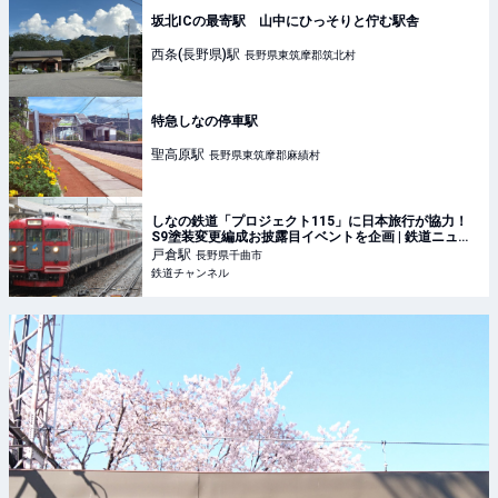
坂北ICの最寄駅 山中にひっそりと佇む駅舎
西条(長野県)
駅
長野県東筑摩郡筑北村
特急しなの停車駅
聖高原
駅
長野県東筑摩郡麻績村
しなの鉄道「プロジェクト115」に日本旅行が協力！
S9塗装変更編成お披露目イベントを企画 | 鉄道ニュー
ス | 鉄道チャンネル
戸倉
駅
長野県千曲市
鉄道チャンネル