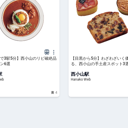
で3駅5分】西小山のリピ確絶品
【目黒から5分】わざわざいく
ン6選
る、西小山の手土産スポット3
駅
西小山駅
eb
Hanako Web
4