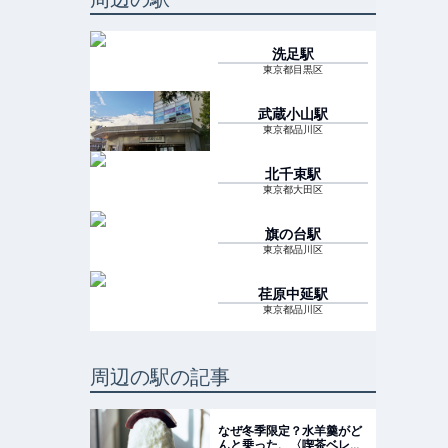
洗足
駅
東京都目黒区
武蔵小山
駅
東京都品川区
北千束
駅
東京都大田区
旗の台
駅
東京都品川区
荏原中延
駅
東京都品川区
周辺の駅の記事
なぜ冬季限定？水羊羹がど
んと乗った、〈喫茶ベレ