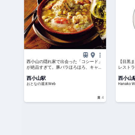
西小山の隠れ家で出会った「コシード」
【目黒ま
が絶品すぎて。豚バラほろほろ、キャベ
レストラ
ツの甘みにカバが止まらない夜
西小山駅
西小山
おとなの週末Web
Hanako W
4