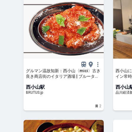
グルマン温故知新：西小山〈mici〉古き
西小山に
良き商店街のイタリア酒場 | ブルータス|
イン常時
BRUTUS.jp
西小山駅
西小山
BRUTUS.jp
品川経済
2