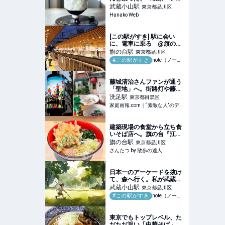
ー〉の衝撃的かき氷。
武蔵小山
駅
東京都品川区
Hanako Web
[この駅がすき] 駅に会い
に、電車に乗る @旗の台
駅｜ichi567
旗の台
駅
東京都品川区
#この駅がすき
note（ノート）
藤城清治さんファンが通う
「聖地」へ。街路灯や藤城
さんも立ち寄るカフェに注
洗足
駅
東京都目黒区
目 | 家庭画報.com｜“素敵
家庭画報.com｜“素敵な人”のディレクトリ
な人”のディレクトリ
建築現場の食堂から立ち食
いそば店へ。旗の台『江戸
一』は地元支持が拡大中！
旗の台
駅
東京都品川区
｜さんたつ by 散歩の達人
さんたつ by 散歩の達人
日本一のアーケードを抜け
て、森へ行く。私が武蔵小
山に通う理由｜hnaka
武蔵小山
駅
東京都品川区
#この駅がすき
note（ノート）
東京でもトップレベル、た
だただ旨い「中華そば」