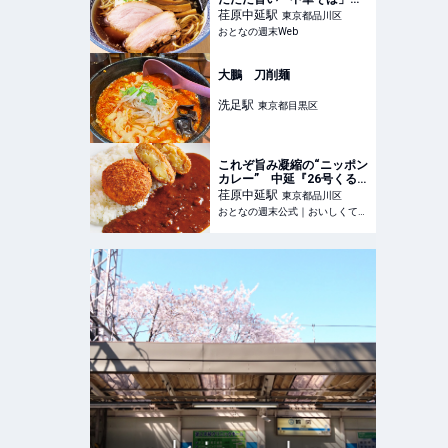
布海苔を練り込んだ麺はス
荏原中延
駅
東京都品川区
ープとの絡みが抜群だ！ -
おとなの週末Web
おとなの週末Web
大鵬 刀削麺
洗足
駅
東京都目黒区
これぞ旨み凝縮の“ニッポン
カレー” 中延『26号くる
りんカレー』で味わう丸一
荏原中延
駅
東京都品川区
日かけた絶品 - おとなの週
おとなの週末公式｜おいしくて、ためになる食のニュースサイト
末公式｜おいしくて、ため
になる食のニュースサイト