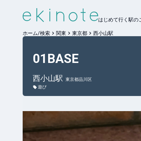
はじめて行く駅の
ホーム/検索
関東
東京都
西小山駅
01BASE
西小山
駅
東京都品川区
遊び