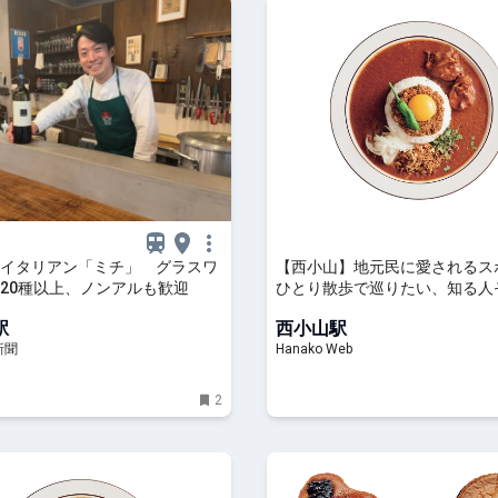
イタリアン「ミチ」 グラスワ
【西小山】地元民に愛されるス
20種以上、ノンアルも歓迎
ひとり散歩で巡りたい、知る人
すすめ13選
駅
西小山駅
新聞
Hanako Web
2