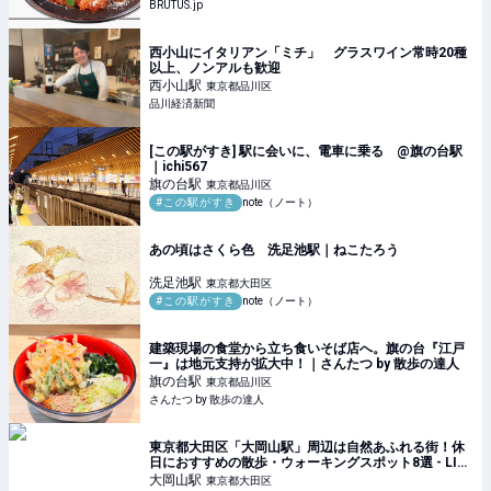
BRUTUS.jp
西小山にイタリアン「ミチ」 グラスワイン常時20種
以上、ノンアルも歓迎
西小山
駅
東京都品川区
品川経済新聞
[この駅がすき] 駅に会いに、電車に乗る @旗の台駅
｜ichi567
旗の台
駅
東京都品川区
#この駅がすき
note（ノート）
あの頃はさくら色 洗足池駅｜ねこたろう
洗足池
駅
東京都大田区
#この駅がすき
note（ノート）
建築現場の食堂から立ち食いそば店へ。旗の台『江戸
一』は地元支持が拡大中！｜さんたつ by 散歩の達人
旗の台
駅
東京都品川区
さんたつ by 散歩の達人
東京都大田区「大岡山駅」周辺は自然あふれる街！休
日におすすめの散歩・ウォーキングスポット8選 - LIFE
LIST - 好きな街・住みたい街・私の街
大岡山
駅
東京都大田区