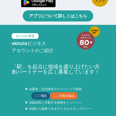
アプリについて詳しくはこちら
法人のお客様
ekinoteビジネス
アカウントのご紹介
「駅」を起点に地域を盛り上げたい共
創パートナーを広く募集しています！
▶ 企業名・自治体名カラーバッジで投稿
〇〇電鉄
△△市観光協会
▶ 沿線住民と共創する投稿キャンペーン
▶ 全国から集客できるデジタルスタンプラリー