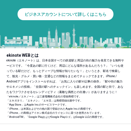
ビジネスアカウントについて詳しくはこちら
ekinote WEBとは
ekinote（エキノート）は、日本全国すべての鉄道駅と周辺の街の魅力を発見できる無料サ
ービスです。「今度あの駅に行くけど、周辺にどんな場所があるんだろう？」「いつも使
っている駅だけど、もっとディープな情報が知りたいな！」というとき、駅名で検索し
て、観光・グルメ・買い物・交通などの情報をまとめてチェックできます。iPhone /
Androidアプリをインストールすれば、「お気に入りの駅や記事の保存」「駅や街の魅力
やエキメシの投稿」「全国の駅へのチェックイン」も楽しめます。全国の駅と街で、あな
たをワクワクさせるセレンディピティ（素敵な偶然との出逢い）がありますように！
「ekinote／エキノート」は三菱電機株式会社の登録商標です。
「エキガタリ」「エキメシ」「エキ活」は商標登録出願中です。
「App Store」はApple Inc.のサービスマークです。
「iPhone」は米国およびその他の国で登録されたApple Inc.の商標です。
「iPhone」の商標はアイホン株式会社のライセンスに基づき使用されています。
「Android
TM
」「Google PlayおよびGoogle Playロゴ」はGoogle LLCの商標です。