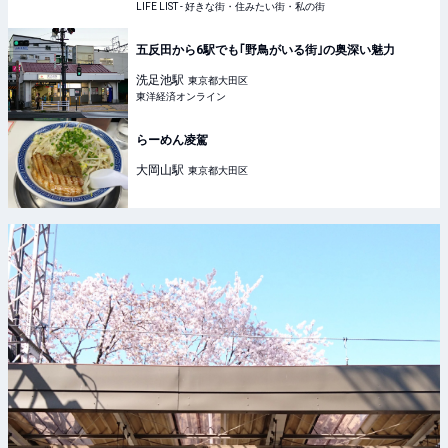
LIFE LIST - 好きな街・住みたい街・私の街
五反田から6駅でも｢野鳥がいる街｣の奥深い魅力
洗足池
駅
東京都大田区
東洋経済オンライン
らーめん凌駕
大岡山
駅
東京都大田区