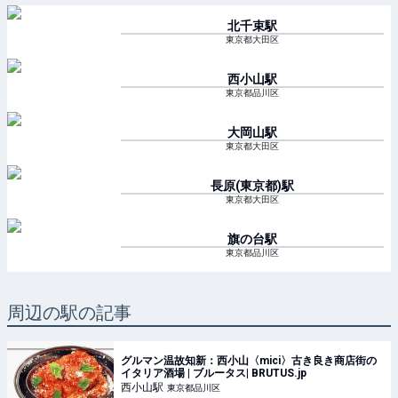
北千束
駅
東京都大田区
西小山
駅
東京都品川区
大岡山
駅
東京都大田区
長原(東京都)
駅
東京都大田区
旗の台
駅
東京都品川区
周辺の駅の記事
グルマン温故知新：西小山〈mici〉古き良き商店街の
イタリア酒場 | ブルータス| BRUTUS.jp
西小山
駅
東京都品川区