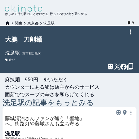
はじめて行く駅のことがわかる 行ってみたい街が見つかる
9
関東
東京都
洗足駅
大鵬 刀削麺
洗足
駅
東京都目黒区
遊び
麻辣麺　950円　をいただく

カウンターにある卵は店主からのサービス

固茹ででスープの辛さを和らげてくれる
洗足
駅の記事をもっとみる
藤城清治さんファンが通う「聖地」
へ。街路灯や藤城さんも立ち寄るカ
フェに注目 | 家庭画報.com｜“素敵
洗足駅
な人”のディレクトリ
家庭画報.com｜“素敵な人”のディレクトリ