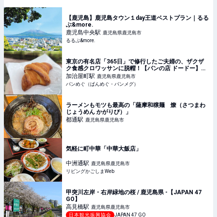
【鹿児島】鹿児島タウン１day王道ベストプラン｜るる
ぶ&more.
鹿児島中央
駅
鹿児島県鹿児島市
るるぶ&more.
東京の有名店「365日」で修行したご夫婦の、ザクザ
ク食感クロワッサンに脱帽！【パンの店 ドードー】
（鹿児島県・鹿児島市）
加治屋町
駅
鹿児島県鹿児島市
パンめぐ（ぱんめぐ・パンメグ）
ラーメンもモツも最高の「薩摩和穣麺 燎（さつまわ
じょうめん かがりび）」
都通
駅
鹿児島県鹿児島市
気軽に町中華「中華大飯店」
中洲通
駅
鹿児島県鹿児島市
リビングかごしまWeb
甲突川左岸・右岸緑地の桜 / 鹿児島県 -【JAPAN 47
GO】
高見橋
駅
鹿児島県鹿児島市
日本観光振興協会
JAPAN 47 GO