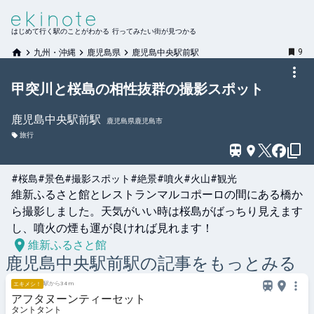
はじめて行く駅のことがわかる 行ってみたい街が見つかる
9
九州・沖縄
鹿児島県
鹿児島中央駅前駅
甲突川と桜島の相性抜群の撮影スポット
鹿児島中央駅前
駅
鹿児島県鹿児島市
旅行
#桜島
#景色
#撮影スポット
#絶景
#噴火
#火山
#観光
維新ふるさと館とレストランマルコポーロの間にある橋か
ら撮影しました。天気がいい時は桜島がばっちり見えます
し、噴火の煙も運が良ければ見れます！
維新ふるさと館
鹿児島中央駅前
駅の記事をもっとみる
駅から34 m
エキメシ！
アフタヌーンティーセット
タントタント