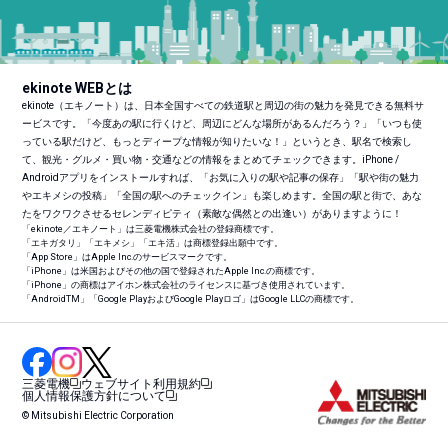
ekinote WEBとは
ekinote（エキノート）は、日本全国すべての鉄道駅と周辺の街の魅力を発見できる無料サ
ービスです。「今度あの駅に行くけど、周辺にどんな場所があるんだろう？」「いつも使
っている駅だけど、もっとディープな情報が知りたいな！」というとき、駅名で検索し
て、観光・グルメ・買い物・交通などの情報をまとめてチェックできます。iPhone /
Androidアプリをインストールすれば、「お気に入りの駅や記事の保存」「駅や街の魅力
やエキメシの投稿」「全国の駅へのチェックイン」も楽しめます。全国の駅と街で、あな
たをワクワクさせるセレンディピティ（素敵な偶然との出逢い）がありますように！
「ekinote／エキノート」は三菱電機株式会社の登録商標です。
「エキガタリ」「エキメシ」「エキ活」は商標登録出願中です。
「App Store」はApple Inc.のサービスマークです。
「iPhone」は米国およびその他の国で登録されたApple Inc.の商標です。
「iPhone」の商標はアイホン株式会社のライセンスに基づき使用されています。
「Android
TM
」「Google PlayおよびGoogle Playロゴ」はGoogle LLCの商標です。
三菱電機
ウェブサイト利用規約
個人情報保護方針について
© Mitsubishi Electric Corporation