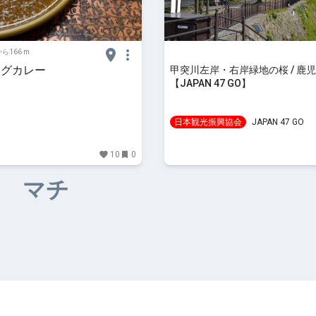
ら166 m
ーグカレー
甲突川左岸・右岸緑地の桜 / 鹿児
【JAPAN 47 GO】
日本観光振興協会
JAPAN 47 GO
10
0
マチ