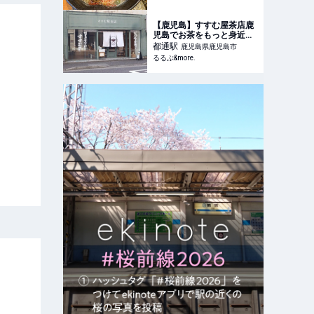
【鹿児島】すすむ屋茶店鹿
児島でお茶をもっと身近に
楽しく、最高の日本茶体験
都通
駅
鹿児島県鹿児島市
を｜るるぶ&more.
るるぶ&more.