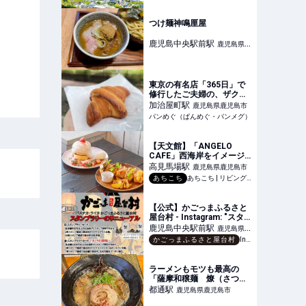
つけ麺神鳴厘屋
鹿児島中央駅前
駅
鹿児島県鹿
児島市
東京の有名店「365日」で
修行したご夫婦の、ザクザ
ク食感クロワッサンに脱
加治屋町
駅
鹿児島県鹿児島市
帽！【パンの店 ドードー】
パンめぐ（ぱんめぐ・パンメグ）
（鹿児島県・鹿児島市）
【天文館】「ANGELO
CAFE」西海岸をイメージ
した、子ども連れに優しい
高見馬場
駅
鹿児島県鹿児島市
カフェ
あちこち
あちこち | リビング新聞の編集ライターが届ける鹿児島のおでかけ情報
【公式】かごっまふるさと
屋台村 - Instagram: "スタ
ンプラリーのリニューアル
鹿児島中央駅前
駅
鹿児島県鹿
のご案内です。 #かごっま
かごっまふるさと屋台村
Instagram
児島市
ふるさと屋台村 #ライカ屋
台村"
ラーメンもモツも最高の
「薩摩和穣麺 燎（さつま
わじょうめん かがりび）」
都通
駅
鹿児島県鹿児島市