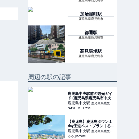
鹿児島県鹿児島市
加治屋町
駅
鹿児島県鹿児島市
都通
駅
鹿児島県鹿児島市
高見馬場
駅
鹿児島県鹿児島市
周辺の駅の記事
鹿児島中央駅前の観光ガイ
ド (鹿児島県鹿児島市中央
町1-1)| NAVITIME Travel
鹿児島中央
駅
鹿児島県鹿児島
NAVITIME Travel
市
【鹿児島】鹿児島タウン１
day王道ベストプラン｜る
るぶ&more.
鹿児島中央
駅
鹿児島県鹿児島
るるぶ&more.
市