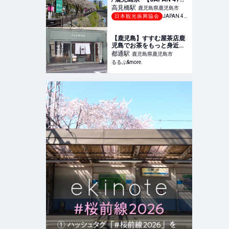
GO】
高見橋
駅
鹿児島県鹿児島市
日本観光振興協会
JAPAN 47 GO
【鹿児島】すすむ屋茶店鹿
児島でお茶をもっと身近に
楽しく、最高の日本茶体験
都通
駅
鹿児島県鹿児島市
を｜るるぶ&more.
るるぶ&more.