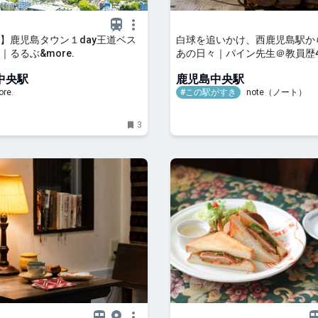
】鹿児島タウン１day王道ベス
白球を追いかけ、西鹿児島駅か
｜るるぶ&more.
あの日々｜パイン先生＠教員歴
球人〜40年の教員人生と特別
中央駅
鹿児島中央駅
現場から〜
re.
#この駅がすき
note（ノート）
3