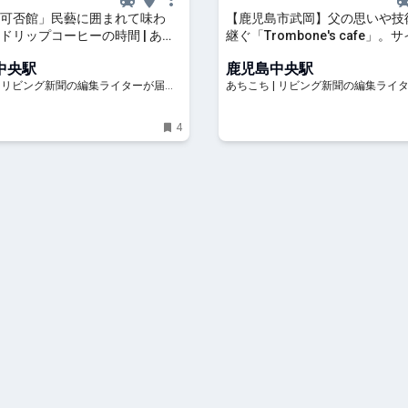
可否館」民藝に囲まれて味わ
【鹿児島市武岡】父の思いや技
ドリップコーヒーの時間 | あち
継ぐ「Trombone's cafe」
 リビング新聞の編集ライターが届
でいれる本格コーヒーやホット
中央駅
鹿児島中央駅
島のおでかけ情報
人気 | あちこち | リビング新聞
| リビング新聞の編集ライターが届け
あちこち | リビング新聞の編集ライ
イターが届ける鹿児島のおでか
のおでかけ情報
る鹿児島のおでかけ情報
4