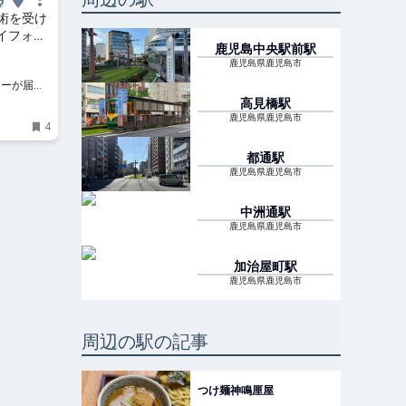
術を受け
。サイフォン
鹿児島中央駅前
駅
サンドが
鹿児島県鹿児島市
の編集ラ
ターが届け
け情報
高見橋
駅
鹿児島県鹿児島市
4
都通
駅
鹿児島県鹿児島市
中洲通
駅
鹿児島県鹿児島市
加治屋町
駅
鹿児島県鹿児島市
周辺の駅の記事
つけ麺神鳴厘屋