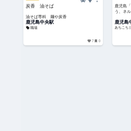
炭香 油そば
鹿児島「
う、ネル
油そば専科 麺や炭香
こち |
鹿児島中央駅
鹿児島
ける鹿児
あちこち 
職場
る鹿児島
7
0