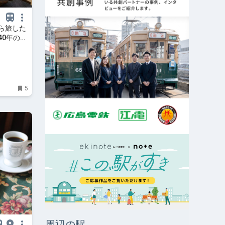
ら旅した
40年の野
支援教育の
5
周辺の駅