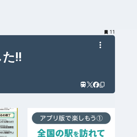
11
た‼️