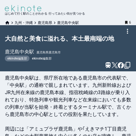
はじめて行く駅のことがわかる 行ってみたい街が見つかる
6
九州・沖縄
鹿児島県
鹿児島中央駅
大自然と美食に溢れる、本土最南端の地
鹿児島中央
駅
鹿児島県鹿児島市
ekinote編集部
ekinote編集部
鹿児島中央駅は、県庁所在地である鹿児島市の代表駅で、
「中央駅」の通称で親しまれています。九州新幹線および
JR九州在来線の鹿児島本線、指宿枕崎線の3路線が乗り入
れており、特急列車や観光列車など在来線においても多数
の列車が当駅を始発・終着とするターミナル駅で、古くか
ら鹿児島市の中心駅としての役割を果たしています。

周辺には「アミュプラザ鹿児島」や｢えきマチ1丁目鹿児