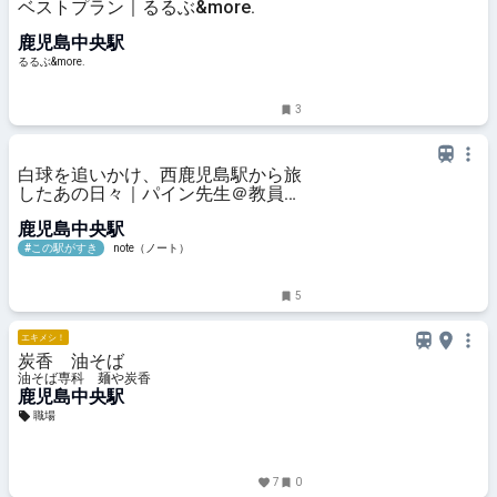
ベストプラン｜るるぶ&more.
鹿児島中央駅
るるぶ&more.
3
白球を追いかけ、西鹿児島駅から旅
したあの日々｜パイン先生＠教員歴
40年の野球人〜40年の教員人生と
鹿児島中央駅
特別支援教育の現場から〜
#この駅がすき
note（ノート）
5
エキメシ！
炭香 油そば
油そば専科 麺や炭香
鹿児島中央駅
職場
7
0