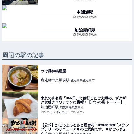
中洲通
駅
鹿児島県鹿児島市
加治屋町
駅
鹿児島県鹿児島市
周辺の駅の記事
つけ麺神鳴厘屋
鹿児島中央駅前
駅
鹿児島県鹿児島市
東京の有名店「365日」で修行したご夫婦の、ザクザ
ク食感クロワッサンに脱帽！【パンの店 ドードー】
（鹿児島県・鹿児島市）
加治屋町
駅
鹿児島県鹿児島市
パンめぐ（ぱんめぐ・パンメグ）
【公式】かごっまふるさと屋台村 - Instagram: "スタン
プラリーのリニューアルのご案内です。 #かごっまふ
るさと屋台村 #ライカ屋台村"