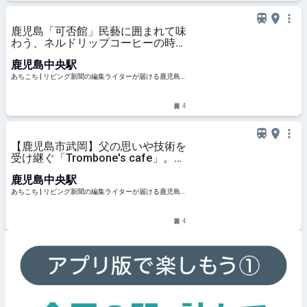
鹿児島「可否館」民藝に囲まれて味
わう、ネルドリップコーヒーの時間
| あちこち | リビング新聞の編集ラ
鹿児島中央駅
イターが届ける鹿児島のおでかけ情
報
あちこち | リビング新聞の編集ライターが届ける鹿児島
のおでかけ情報
4
【鹿児島市武岡】父の思いや技術を
受け継ぐ「Trombone's cafe」。サ
イフォンでいれる本格コーヒーやホ
鹿児島中央駅
ットサンドが人気 | あちこち | リビ
ング新聞の編集ライターが届ける鹿
あちこち | リビング新聞の編集ライターが届ける鹿児島
児島のおでかけ情報
のおでかけ情報
4