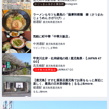
鹿児島中央駅前
駅
鹿児島県鹿児島市
かごっまふるさと屋台村
Instagram
ラーメンもモツも最高の「薩摩和穣麺 燎（さつまわ
じょうめん かがりび）」
都通
駅
鹿児島県鹿児島市
気軽に町中華「中華大飯店」
中洲通
駅
鹿児島県鹿児島市
リビングかごしまWeb
甲突川左岸・右岸緑地の桜 / 鹿児島県 -【JAPAN 47
GO】
高見橋
駅
鹿児島県鹿児島市
日本観光振興協会
JAPAN 47 GO
【鹿児島】すすむ屋茶店鹿児島でお茶をもっと身近に
楽しく、最高の日本茶体験を｜るるぶ&more.
都通
駅
鹿児島県鹿児島市
るるぶ&more.