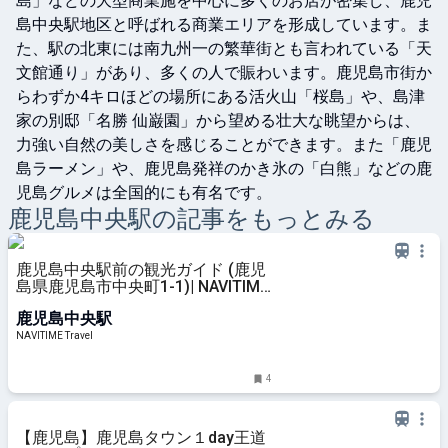
島」などの大型商業施を中心に多くのお店が密集し、鹿児
島中央駅地区と呼ばれる商業エリアを形成しています。ま
た、駅の北東には南九州一の繁華街とも言われている「天
文館通り」があり、多くの人で賑わいます。鹿児島市街か
らわずか4キロほどの場所にある活火山「桜島」や、島津
家の別邸「名勝 仙巌園」から望める壮大な眺望からは、
力強い自然の美しさを感じることができます。また「鹿児
島ラーメン」や、鹿児島発祥のかき氷の「白熊」などの鹿
児島グルメは全国的にも有名です。
鹿児島中央
駅の記事をもっとみる
鹿児島中央駅前の観光ガイド (鹿児
島県鹿児島市中央町1-1)| NAVITIME
Travel
鹿児島中央駅
NAVITIME Travel
4
【鹿児島】鹿児島タウン１day王道