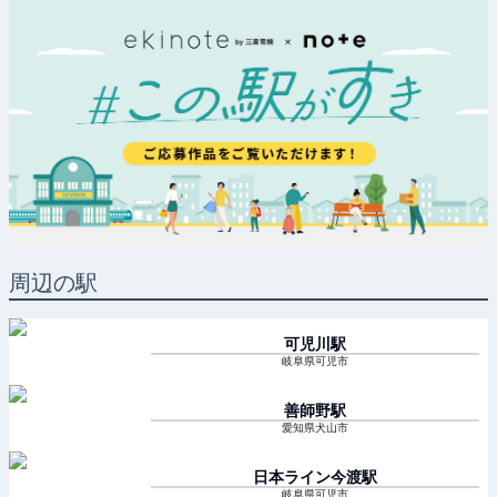
周辺の駅
可児川
駅
岐阜県可児市
善師野
駅
愛知県犬山市
日本ライン今渡
駅
岐阜県可児市