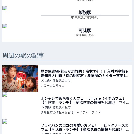
坂祝
駅
岐阜県加茂郡坂祝町
可児
駅
岐阜県可児市
周辺の駅の記事
歴史建造物×花火が幻想的！浴衣で行くと入村料半額も
愛知県犬山市「宵の明治村」夏恒例のナイター営業 |
いこーよとりっぷ
犬山
駅
愛知県犬山市
いこーよとりっぷ
オシャレで落ち着くカフェ ichicafe（イチカフェ）
【可児市・ランチ】 | 多治見市の情報をお届け｜マイ
ティーライン
下切
駅
岐阜県可児市
多治見市の情報をお届け｜マイティーライン
フライパンのロゴの可愛いカフェ♪ ビックノーズカ
フェ【可児市・ランチ】 | 多治見市の情報をお届け｜
マイティーライン