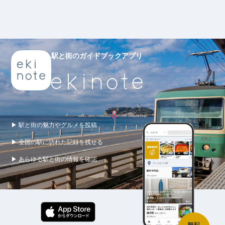
駅と街のガイドブックアプリ
▶ 駅と街の魅力やグルメを投稿
▶ 全国の駅に訪れた記録を残せる
▶ あらゆる駅と街の情報を確認