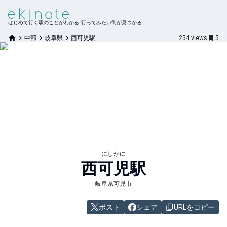
はじめて行く駅のことがわかる 行ってみたい街が見つかる
中部
岐阜県
西可児駅
254
views
5
にしかに
西可児
駅
岐阜県可児市
ポスト
シェア
URLをコピー