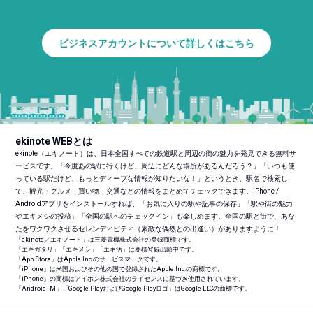
ビジネスアカウントについて詳しくはこちら
ekinote WEBとは
ekinote（エキノート）は、日本全国すべての鉄道駅と周辺の街の魅力を発見できる無料サ
ービスです。「今度あの駅に行くけど、周辺にどんな場所があるんだろう？」「いつも使
っている駅だけど、もっとディープな情報が知りたいな！」というとき、駅名で検索し
て、観光・グルメ・買い物・交通などの情報をまとめてチェックできます。iPhone /
Androidアプリをインストールすれば、「お気に入りの駅や記事の保存」「駅や街の魅力
やエキメシの投稿」「全国の駅へのチェックイン」も楽しめます。全国の駅と街で、あな
たをワクワクさせるセレンディピティ（素敵な偶然との出逢い）がありますように！
「ekinote／エキノート」は三菱電機株式会社の登録商標です。
「エキガタリ」「エキメシ」「エキ活」は商標登録出願中です。
「App Store」はApple Inc.のサービスマークです。
「iPhone」は米国およびその他の国で登録されたApple Inc.の商標です。
「iPhone」の商標はアイホン株式会社のライセンスに基づき使用されています。
「Android
TM
」「Google PlayおよびGoogle Playロゴ」はGoogle LLCの商標です。