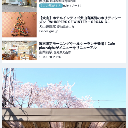
坂祝
駅
岐阜県加茂郡坂祝町
#この駅がすき
note（ノート）
【犬山】ホテルインディゴ犬山有楽苑のホリディシー
ズン「WHISPERS OF WINTER – ORGANIC
CHRISTMAS」｜犬山市のパン・スイーツ＞その他
犬山遊園
駅
愛知県犬山市
（スイーツ）｜Life Designs（ライフデザインズ）｜
life-designs.jp
東海の暮らしのウェブマガジン
週末限定モーニングやヘルシーランチ登場！Cafe
plus-alphaがメニューをリニューアル
富岡前
駅
愛知県犬山市
STRAIGHT PRESS