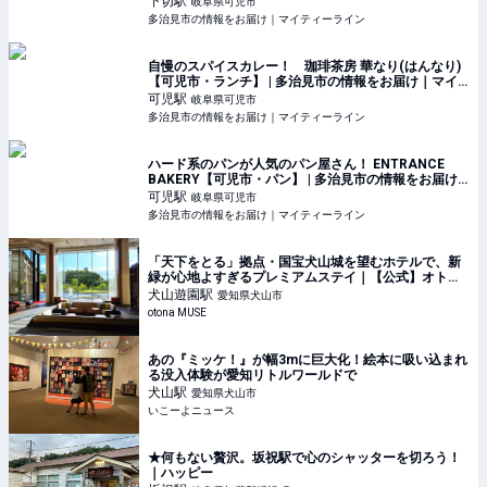
下切
駅
岐阜県可児市
多治見市の情報をお届け｜マイティーライン
自慢のスパイスカレー！ 珈琲茶房 華なり(はんなり)
【可児市・ランチ】 | 多治見市の情報をお届け｜マイ
ティーライン
可児
駅
岐阜県可児市
多治見市の情報をお届け｜マイティーライン
ハード系のパンが人気のパン屋さん！ ENTRANCE
BAKERY【可児市・パン】 | 多治見市の情報をお届け
｜マイティーライン
可児
駅
岐阜県可児市
多治見市の情報をお届け｜マイティーライン
「天下をとる」拠点・国宝犬山城を望むホテルで、新
緑が心地よすぎるプレミアムステイ｜【公式】オトナ
ミューズ ウェブ（otona MUSE）
犬山遊園
駅
愛知県犬山市
otona MUSE
あの『ミッケ！』が幅3mに巨大化！絵本に吸い込まれ
る没入体験が愛知リトルワールドで
犬山
駅
愛知県犬山市
いこーよニュース
★何もない贅沢。坂祝駅で心のシャッターを切ろう！
｜ハッピー