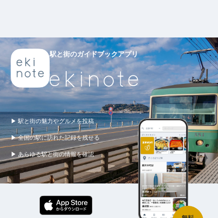
駅と街のガイドブックアプリ
▶ 駅と街の魅力やグルメを投稿
▶ 全国の駅に訪れた記録を残せる
▶ あらゆる駅と街の情報を確認