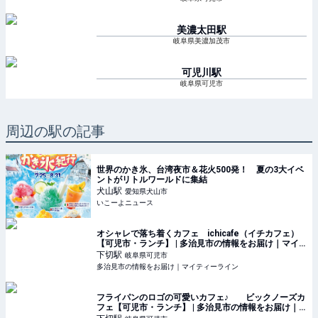
美濃太田
駅
岐阜県美濃加茂市
可児川
駅
岐阜県可児市
周辺の駅の記事
世界のかき氷、台湾夜市＆花火500発！ 夏の3大イベ
ントがリトルワールドに集結
犬山
駅
愛知県犬山市
いこーよニュース
オシャレで落ち着くカフェ ichicafe（イチカフェ）
【可児市・ランチ】 | 多治見市の情報をお届け｜マイ
ティーライン
下切
駅
岐阜県可児市
多治見市の情報をお届け｜マイティーライン
フライパンのロゴの可愛いカフェ♪ ビックノーズカ
フェ【可児市・ランチ】 | 多治見市の情報をお届け｜
マイティーライン