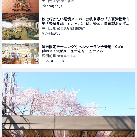
CHRISTMAS」｜犬山市のパン・スイーツ＞その他
犬山遊園
駅
愛知県犬山市
（スイーツ）｜Life Designs（ライフデザインズ）｜
life-designs.jp
東海の暮らしのウェブマガジン
秋に行きたい辺境スーパーは岐阜県の『八百津松茸市
場「後藤食品」』。ヘボ、鮎、松茸、自家製おかずを
忘れずに｜旅の手帖WEB
中川辺
駅
岐阜県加茂郡川辺町
旅の手帖WEB
週末限定モーニングやヘルシーランチ登場！Cafe
plus-alphaがメニューをリニューアル
富岡前
駅
愛知県犬山市
STRAIGHT PRESS