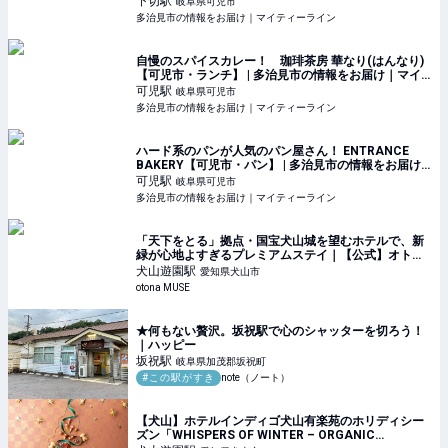
下切
駅
岐阜県可児市
多治見市の情報をお届け｜マイティーライン
自慢のスパイスカレー！ 珈琲茶房 華なり(はんなり)
【可児市・ランチ】 | 多治見市の情報をお届け｜マイ
ティーライン
可児
駅
岐阜県可児市
多治見市の情報をお届け｜マイティーライン
ハード系のパンが人気のパン屋さん！ ENTRANCE
BAKERY【可児市・パン】 | 多治見市の情報をお届け
｜マイティーライン
可児
駅
岐阜県可児市
多治見市の情報をお届け｜マイティーライン
「天下をとる」拠点・国宝犬山城を望むホテルで、新
緑が心地よすぎるプレミアムステイ｜【公式】オトナ
ミューズ ウェブ（otona MUSE）
犬山遊園
駅
愛知県犬山市
otona MUSE
★何もない贅沢。坂祝駅で心のシャッターを切ろう！
｜ハッピー
坂祝
駅
岐阜県加茂郡坂祝町
#この駅がすき
note（ノート）
【犬山】ホテルインディゴ犬山有楽苑のホリディシー
ズン「WHISPERS OF WINTER – ORGANIC