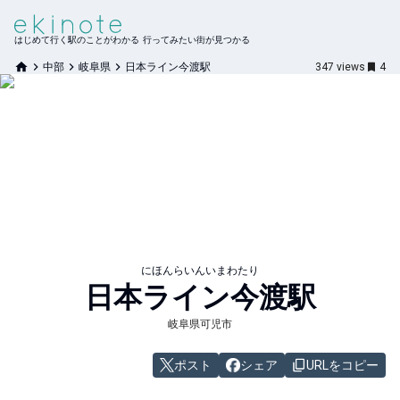
はじめて行く駅のことがわかる 行ってみたい街が見つかる
中部
岐阜県
日本ライン今渡駅
347
views
4
にほんらいんいまわたり
日本ライン今渡
駅
岐阜県可児市
ポスト
シェア
URLをコピー