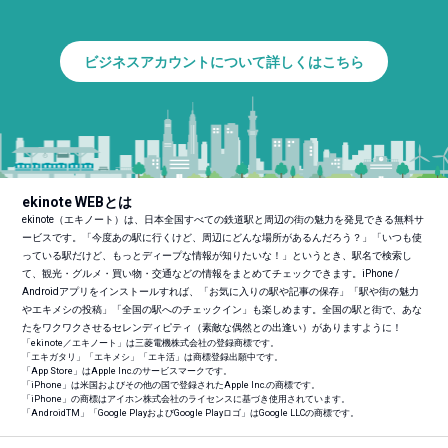
ビジネスアカウントについて詳しくはこちら
ekinote WEBとは
ekinote（エキノート）は、日本全国すべての鉄道駅と周辺の街の魅力を発見できる無料サ
ービスです。「今度あの駅に行くけど、周辺にどんな場所があるんだろう？」「いつも使
っている駅だけど、もっとディープな情報が知りたいな！」というとき、駅名で検索し
て、観光・グルメ・買い物・交通などの情報をまとめてチェックできます。iPhone /
Androidアプリをインストールすれば、「お気に入りの駅や記事の保存」「駅や街の魅力
やエキメシの投稿」「全国の駅へのチェックイン」も楽しめます。全国の駅と街で、あな
たをワクワクさせるセレンディピティ（素敵な偶然との出逢い）がありますように！
「ekinote／エキノート」は三菱電機株式会社の登録商標です。
「エキガタリ」「エキメシ」「エキ活」は商標登録出願中です。
「App Store」はApple Inc.のサービスマークです。
「iPhone」は米国およびその他の国で登録されたApple Inc.の商標です。
「iPhone」の商標はアイホン株式会社のライセンスに基づき使用されています。
「Android
TM
」「Google PlayおよびGoogle Playロゴ」はGoogle LLCの商標です。