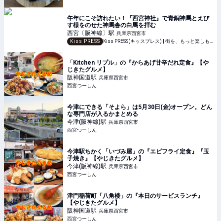
午年にこそ訪れたい！『西宮神社』で青銅神馬とえび
す様をのせた神馬舎の白馬を拝む
西宮〔阪神線〕
駅
兵庫県西宮市
Kiss PRESS
Kiss PRESS(キッスプレス) | 街を、もっと楽しもう
「Kitchen リプル」の『からあげ甘辛だれ定食』【や
じきたグルメ】
阪神国道
駅
兵庫県西宮市
西宮つーしん
今津にできる「そよら」は5月30日(金)オープン。どん
な専門店が入るかまとめる
今津(阪神線)
駅
兵庫県西宮市
西宮つーしん
今津駅ちかく「いづみ屋」の『エビフライ定食』『玉
子焼き』【やじきたグルメ】
今津(阪神線)
駅
兵庫県西宮市
西宮つーしん
津門稲荷町「八角楼」の『本日のサービスランチ』
【やじきたグルメ】
阪神国道
駅
兵庫県西宮市
西宮つーしん