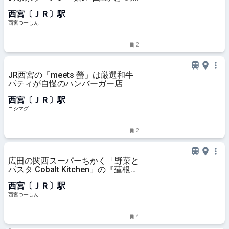
『よくばり麺』【やじきたグルメ】
西宮〔ＪＲ〕駅
西宮つーしん
2
JR西宮の「meets 螢」は厳選和牛
パティが自慢のハンバーガー店
西宮〔ＪＲ〕駅
ニシマグ
2
広田の関西スーパーちかく「野菜と
パスタ Cobalt Kitchen」の『蓮根と
ベーコンのトマトパスタ』【やじき
西宮〔ＪＲ〕駅
たグルメ】
西宮つーしん
4