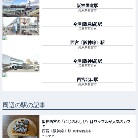
阪神国道
駅
兵庫県西宮市
今津(阪急線)
駅
兵庫県西宮市
西宮〔阪神線〕
駅
兵庫県西宮市
今津(阪神線)
駅
兵庫県西宮市
西宮北口
駅
兵庫県西宮市
周辺の駅の記事
阪神西宮の「にじのれしぴ」はワッフルが人気のカフ
ェ
西宮〔阪神線〕
駅
兵庫県西宮市
ニシマグ