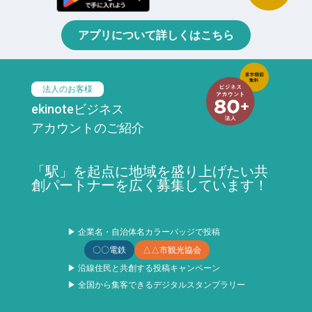
アプリについて詳しくはこちら
法人のお客様
ekinoteビジネス
アカウントのご紹介
「駅」を起点に地域を盛り上げたい共
創パートナーを広く募集しています！
▶ 企業名・自治体名カラーバッジで投稿
〇〇電鉄
△△市観光協会
▶ 沿線住民と共創する投稿キャンペーン
▶ 全国から集客できるデジタルスタンプラリー