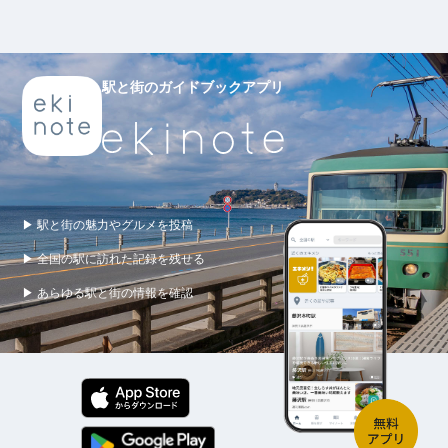
駅と街のガイドブックアプリ
▶ 駅と街の魅力やグルメを投稿
▶ 全国の駅に訪れた記録を残せる
▶ あらゆる駅と街の情報を確認