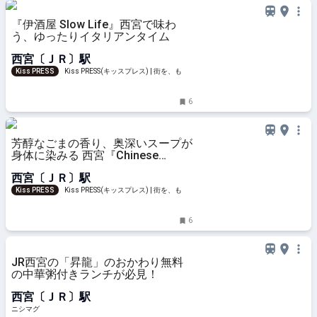
『伊酒屋 Slow Life』西宮で味わ
う、ゆったりイタリアンタイム
西宮〔ＪＲ〕駅
Kiss PRESS
Kiss PRESS(キッスプレス) | 街を、もっ
と楽しもう
6
芳醇なごまの香り、奥深いスープが
身体に染みる 西宮『Chinese
Kitchen昇龍』の濃厚担々麺
西宮〔ＪＲ〕駅
Kiss PRESS
Kiss PRESS(キッスプレス) | 街を、もっ
と楽しもう
6
JR西宮の「昇龍」のおかわり無料
の中華粥付きランチが必見！
西宮〔ＪＲ〕駅
ニシマグ