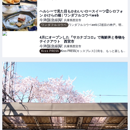
ヘルシーで見た目もかわいいロースイーツ②シロフォ
ン かけらの箱 | ワンダフルコウベweb
今津(阪急線)
駅
兵庫県西宮市
ワンダフルコウベ
ワンダフルコウベweb | 2巡目の神戸。明日は今日よりちょっと幸せになる。
4月にオープンした『サカナゴコロ』で海鮮丼と巻物を
テイクアウト 西宮市
今津(阪急線)
駅
兵庫県西宮市
Kiss PRESS
Kiss PRESS(キッスプレス) | 街を、もっと楽しもう