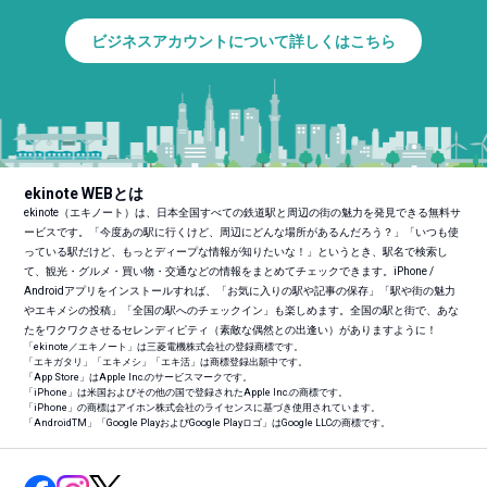
ビジネスアカウントについて詳しくはこちら
ekinote WEBとは
ekinote（エキノート）は、日本全国すべての鉄道駅と周辺の街の魅力を発見できる無料サ
ービスです。「今度あの駅に行くけど、周辺にどんな場所があるんだろう？」「いつも使
っている駅だけど、もっとディープな情報が知りたいな！」というとき、駅名で検索し
て、観光・グルメ・買い物・交通などの情報をまとめてチェックできます。iPhone /
Androidアプリをインストールすれば、「お気に入りの駅や記事の保存」「駅や街の魅力
やエキメシの投稿」「全国の駅へのチェックイン」も楽しめます。全国の駅と街で、あな
たをワクワクさせるセレンディピティ（素敵な偶然との出逢い）がありますように！
「ekinote／エキノート」は三菱電機株式会社の登録商標です。
「エキガタリ」「エキメシ」「エキ活」は商標登録出願中です。
「App Store」はApple Inc.のサービスマークです。
「iPhone」は米国およびその他の国で登録されたApple Inc.の商標です。
「iPhone」の商標はアイホン株式会社のライセンスに基づき使用されています。
「Android
TM
」「Google PlayおよびGoogle Playロゴ」はGoogle LLCの商標です。