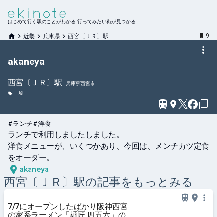
はじめて行く駅のことがわかる 行ってみたい街が見つかる
9
近畿
兵庫県
西宮〔ＪＲ〕駅
akaneya
西宮〔ＪＲ〕
駅
兵庫県西宮市
一般
#ランチ
#洋食
ランチで利用しましたしました。

洋食メニューが、いくつかあり、今回は、メンチカツ定食
をオーダー。
akaneya
西宮〔ＪＲ〕
駅の記事をもっとみる
7/7にオープンしたばかり阪神西宮
の家系ラーメン「麺匠 四五六」の