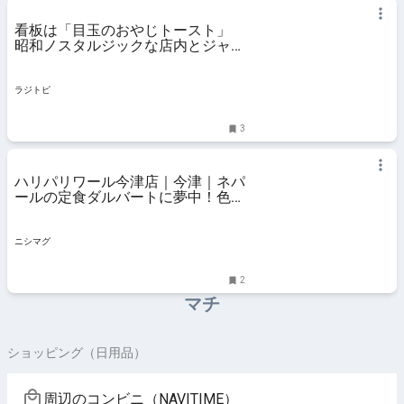
看板は「目玉のおやじトースト」
昭和ノスタルジックな店内とジャズ
が心地よい『珈琲館 初音屋』（兵
庫県西宮市） | ラジトピ ラジオ関西
トピックス
ラジトピ
3
ハリパリワール今津店｜今津｜ネパ
ールの定食ダルバートに夢中！色鮮
やかな具材たっぷり
ニシマグ
2
マチ
ショッピング（日用品）
周辺のコンビニ（NAVITIME）