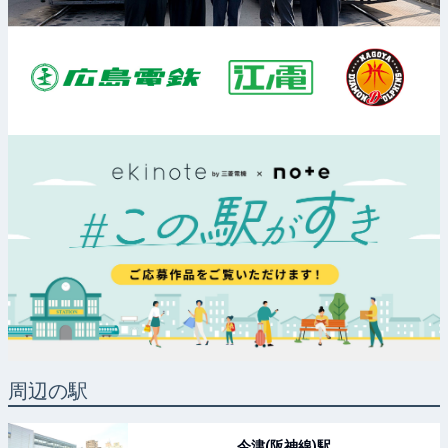
周辺の駅
今津(阪神線)
駅