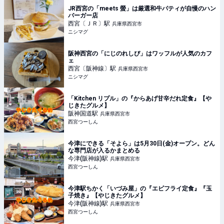
JR西宮の「meets 螢」は厳選和牛パティが自慢のハン
バーガー店
西宮〔ＪＲ〕
駅
兵庫県西宮市
ニシマグ
阪神西宮の「にじのれしぴ」はワッフルが人気のカフ
ェ
西宮〔阪神線〕
駅
兵庫県西宮市
ニシマグ
「Kitchen リプル」の『からあげ甘辛だれ定食』【や
じきたグルメ】
阪神国道
駅
兵庫県西宮市
西宮つーしん
今津にできる「そよら」は5月30日(金)オープン。どん
な専門店が入るかまとめる
今津(阪神線)
駅
兵庫県西宮市
西宮つーしん
今津駅ちかく「いづみ屋」の『エビフライ定食』『玉
子焼き』【やじきたグルメ】
今津(阪神線)
駅
兵庫県西宮市
西宮つーしん