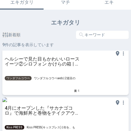
エキガタリ
マチ
エキ
エキガタリ
新着順
9
件の記事を表示しています
ヘルシーで見た目もかわいいロース
イーツ②シロフォン かけらの箱 | ワ
ンダフルコウベweb
ワンダフルコウベ
ワンダフルコウベweb | 2巡目の神
戸。明日は今日よりちょっと幸せになる。
4
4月にオープンした『サカナゴコ
ロ』で海鮮丼と巻物をテイクアウ
ト 西宮市
Kiss PRESS
Kiss PRESS(キッスプレス) | 街を、もっ