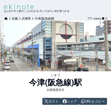
はじめて行く駅のことがわかる 行ってみたい街が見つかる
近畿
兵庫県
今津(阪急線)駅
771
views
5
いまづ
今津(阪急線)
駅
兵庫県西宮市
ポスト
シェア
URLをコピー