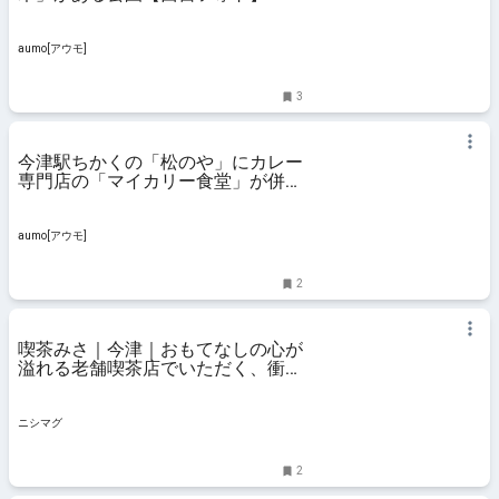
aumo[アウモ]
3
今津駅ちかくの「松のや」にカレー
専門店の「マイカリー食堂」が併設
されてる【にしつーグルメ】
aumo[アウモ]
2
喫茶みさ｜今津｜おもてなしの心が
溢れる老舗喫茶店でいただく、衝撃
の300円カレー！
ニシマグ
2