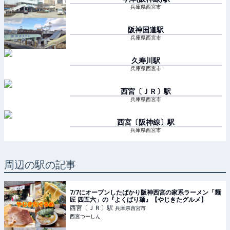
兵庫県西宮市
阪神国道
駅
兵庫県西宮市
久寿川
駅
兵庫県西宮市
西宮〔ＪＲ〕
駅
兵庫県西宮市
西宮〔阪神線〕
駅
兵庫県西宮市
周辺の駅の記事
7/7にオープンしたばかり阪神西宮の家系ラーメン「麺
匠 四五六」の『よくばり麺』【やじきたグルメ】
西宮〔ＪＲ〕
駅
兵庫県西宮市
西宮つーしん