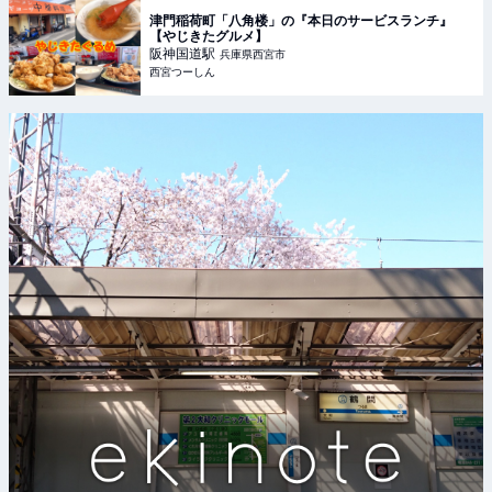
津門稲荷町「八角楼」の『本日のサービスランチ』
【やじきたグルメ】
阪神国道
駅
兵庫県西宮市
西宮つーしん