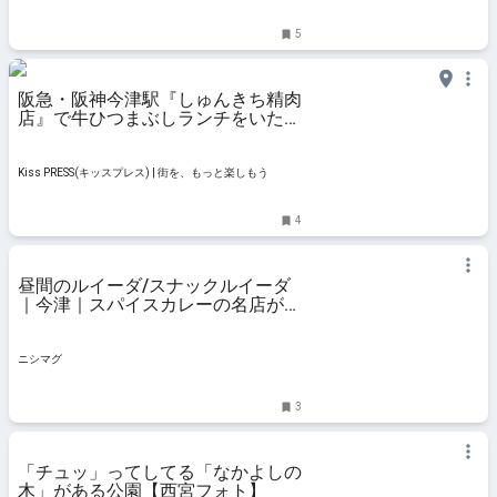
と楽しもう
5
阪急・阪神今津駅『しゅんきち精肉
店』で牛ひつまぶしランチをいただ
きました 西宮市
Kiss PRESS(キッスプレス) | 街を、もっと楽しもう
4
昼間のルイーダ/スナックルイーダ
｜今津｜スパイスカレーの名店が世
に送り出す、ボリューム満点の
「坦々咖
ニシマグ
3
「チュッ」ってしてる「なかよしの
木」がある公園【西宮フォト】