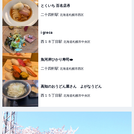
とくいち 百名店🍜
二十四軒
駅
北海道札幌市西区
i greca
西１８丁目
駅
北海道札幌市中央区
魚河岸ひかり寿司🍣
二十四軒
駅
北海道札幌市西区
高知のおうどん屋さん よがなうどん
西１５丁目
駅
北海道札幌市中央区