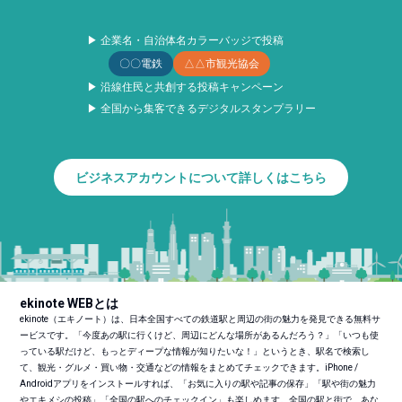
▶ 企業名・自治体名カラーバッジで投稿
〇〇電鉄
△△市観光協会
▶ 沿線住民と共創する投稿キャンペーン
▶ 全国から集客できるデジタルスタンプラリー
ビジネスアカウントについて詳しくはこちら
ekinote WEBとは
ekinote（エキノート）は、日本全国すべての鉄道駅と周辺の街の魅力を発見できる無料サ
ービスです。「今度あの駅に行くけど、周辺にどんな場所があるんだろう？」「いつも使
っている駅だけど、もっとディープな情報が知りたいな！」というとき、駅名で検索し
て、観光・グルメ・買い物・交通などの情報をまとめてチェックできます。iPhone /
Androidアプリをインストールすれば、「お気に入りの駅や記事の保存」「駅や街の魅力
やエキメシの投稿」「全国の駅へのチェックイン」も楽しめます。全国の駅と街で、あな