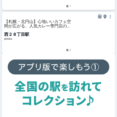
1
【札幌・北円山】心地いいカフェ空
間が広がる、人気カレー専門店の2
号店「カレー専門店 北円山教
西２８丁目駅
授。」｜poroco ポロコ｜札幌がも
っと好きになる。おいしく、楽し
poroco
く、札幌女子のためのWEBサイト
2