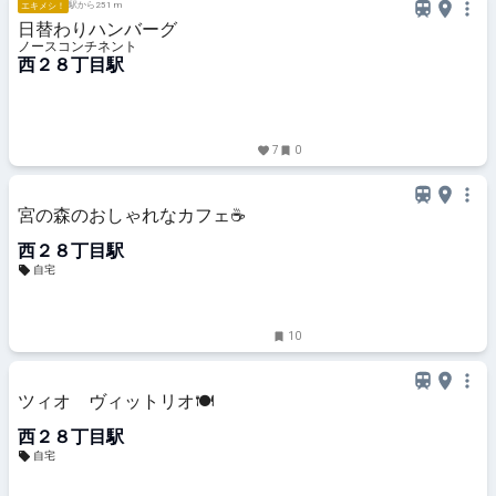
駅から251 m
エキメシ！
日替わりハンバーグ
ノースコンチネント
西２８丁目駅
7
0
宮の森のおしゃれなカフェ☕️
西２８丁目駅
自宅
10
ツィオ ヴィットリオ🍽️
西２８丁目駅
自宅