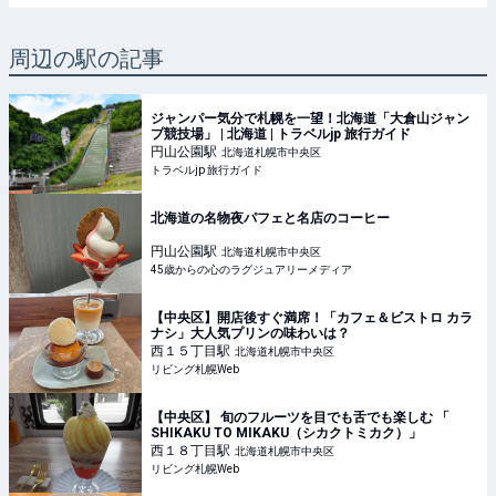
周辺の駅の記事
ジャンパー気分で札幌を一望！北海道「大倉山ジャン
プ競技場」 | 北海道 | トラベルjp 旅行ガイド
円山公園
駅
北海道札幌市中央区
トラベルjp 旅行ガイド
北海道の名物夜パフェと名店のコーヒー
円山公園
駅
北海道札幌市中央区
45歳からの心のラグジュアリーメディア
【中央区】開店後すぐ満席！「カフェ＆ビストロ カラ
ナシ」大人気プリンの味わいは？
西１５丁目
駅
北海道札幌市中央区
リビング札幌Web
【中央区】 旬のフルーツを目でも舌でも楽しむ 「
SHIKAKU TO MIKAKU（シカクトミカク）」
西１８丁目
駅
北海道札幌市中央区
リビング札幌Web