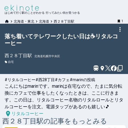
はじめて行く駅のことがわかる 行ってみたい街が見つかる
1
北海道・東北
北海道
西２８丁目駅
落ち着いてテレワークしたい日は☕️リタルコ
ーヒー
西２８丁目
駅
北海道札幌市中央区
自宅
#リタルコーヒー
#西28丁目
#カフェ
#marinの投稿
こんにちはmarinです。marinは在宅なので、たまに気分転
換にカフェで仕事をしたくなったときは、ここに行きま
す。この日は、リタルコーヒー名物のリタルロールとリタ
ルコーヒーを注文。電源タップがあるのも嬉しい🎵
リタルコーヒー
西２８丁目
駅の記事をもっとみる