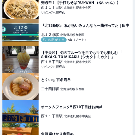
売必至！【手打ちそば YUI-WAN （ゆいわん）】
西１１丁目
駅
北海道札幌市中央区
リビング札幌Web
『北12条駅』 私があいみょんなら一曲作ってた｜田中
北１２条
駅
北海道札幌市北区
#この駅がすき
note（ノート）
【中央区】 旬のフルーツを目でも舌でも楽しむ 「
SHIKAKU TO MIKAKU（シカクトミカク）」
西１８丁目
駅
北海道札幌市中央区
リビング札幌Web
とくいち 百名店🍜
二十四軒
駅
北海道札幌市西区
オータムフェスタ‼️ 西10丁目はお肉🍖
西１１丁目
駅
北海道札幌市中央区
魚河岸ひかり寿司🍣