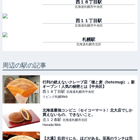
西１８丁目
駅
北海道札幌市中央区
西１１丁目
駅
北海道札幌市中央区
札幌
駅
北海道札幌市北区
周辺の駅の記事
行列の絶えないクレープ店「穂と麦（hotomugi）」新
オープン！人気の秘密とは【中央区】
西１８丁目
駅
北海道札幌市中央区
リビング札幌Web
北海道最強コンビニ〈セイコーマート〉北大店でしか
買えないもの、できないこと。
北１２条
駅
北海道札幌市北区
Hanako Web
【大通】乱切りにも、ほどがある。至高のランチは完