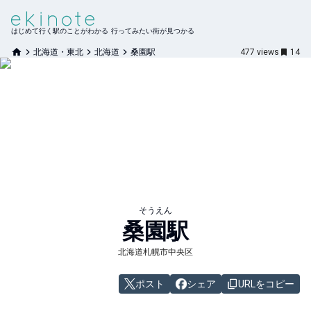
はじめて行く駅のことがわかる 行ってみたい街が見つかる
北海道・東北
北海道
桑園駅
477
views
14
そうえん
桑園
駅
北海道札幌市中央区
ポスト
シェア
URLをコピー