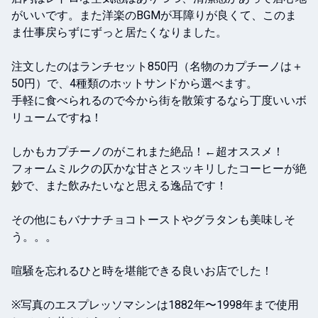
がいいです。また洋楽のBGMが耳障りが良くて、このま
ま仕事戻らずにずっと居たくなりました。

注文したのはランチセット850円（名物のカプチーノは＋
50円）で、4種類のホットサンドから選べます。

手軽に食べられるので今から街を散策するなら丁度いいボ
リュームですね！

しかもカプチーノのがこれまた絶品！←超オススメ！

フォームミルクの仄かな甘さとスッキリしたコーヒーが絶
妙で、また飲みたいなと思える逸品です！

その他にもバナナチョコトーストやグラタンも美味しそ
う。。。

喧騒を忘れるひと時を堪能できる良いお店でした！

※写真のエスプレッソマシンは1882年〜1998年まで使用