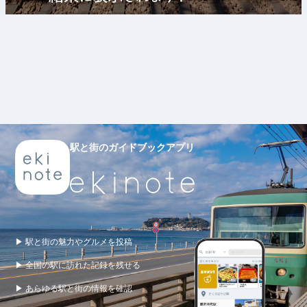
駅と街のガイドブックアプリ
▶ 駅と街の魅力やグルメを投稿
▶ 全国の駅に訪れた記録を残せる
▶ あらゆる駅と街の情報を確認