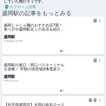
カプチーノ詩季
盛岡
駅の記事をもっとみる
盛岡じゃじゃ麺のおすすめ店7選！
食べ方や盛岡駅近くの名店を紹介＜
岩手・2026＞ ｜じゃらんニュース
盛岡駅
じゃらんニュース
3
盛岡駅の東口・西口バスターミナル
を攻略！ 早朝の休憩場所&電源スポ
ットもご案内
盛岡駅
バスとりっぷ
3
【岩手県盛岡市】全国の有名ロース