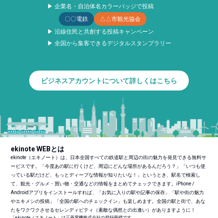
▶ 企業名・自治体名カラーバッジで投稿
〇〇電鉄
△△市観光協会
▶ 沿線住民と共創する投稿キャンペーン
▶ 全国から集客できるデジタルスタンプラリー
ビジネスアカウントについて詳しくはこちら
ekinote WEBとは
ekinote（エキノート）は、日本全国すべての鉄道駅と周辺の街の魅力を発見できる無料サ
ービスです。「今度あの駅に行くけど、周辺にどんな場所があるんだろう？」「いつも使
っている駅だけど、もっとディープな情報が知りたいな！」というとき、駅名で検索し
て、観光・グルメ・買い物・交通などの情報をまとめてチェックできます。iPhone /
Androidアプリをインストールすれば、「お気に入りの駅や記事の保存」「駅や街の魅力
やエキメシの投稿」「全国の駅へのチェックイン」も楽しめます。全国の駅と街で、あな
たをワクワクさせるセレンディピティ（素敵な偶然との出逢い）がありますように！
「ekinote／エキノート」は三菱電機株式会社の登録商標です。