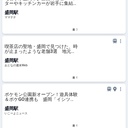
ターやキッチンカーが岩手に集結
「IWATE COFFEE FESTIVAL 2026」
盛岡駅
開催 | ママテナ
ママテナ
3
喫茶店の聖地・盛岡で見つけた、時
が止まったような老舗3選 地元客
に愛される寛ぎ空間で味わう特別な
盛岡駅
時間
おとなの週末Web
4
ポケモン公園新オープン！遊具体験
＆ポケGO連携も 盛岡「イシツブ
テ公園」岩手3園目
盛岡駅
いこーよニュース
4