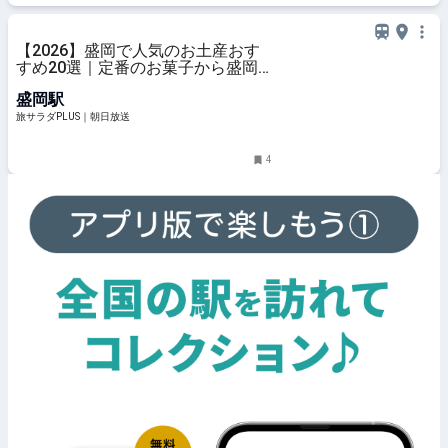
【2026】盛岡で人気のお土産おす
すめ20選｜定番のお菓子から盛岡
でしか買えないお土産まで幅広く紹
盛岡駅
介
旅サラダPLUS｜朝日放送
4