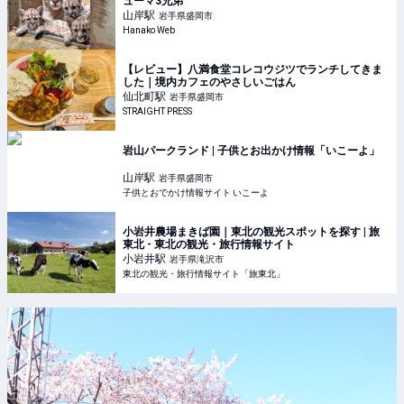
ューマ3兄弟
山岸
駅
岩手県盛岡市
Hanako Web
【レビュー】八満食堂コレコウジツでランチしてきま
した｜境内カフェのやさしいごはん
仙北町
駅
岩手県盛岡市
STRAIGHT PRESS
岩山パークランド | 子供とお出かけ情報「いこーよ」
山岸
駅
岩手県盛岡市
子供とおでかけ情報サイト いこーよ
小岩井農場まきば園｜東北の観光スポットを探す | 旅
東北 - 東北の観光・旅行情報サイト
小岩井
駅
岩手県滝沢市
東北の観光・旅行情報サイト「旅東北」