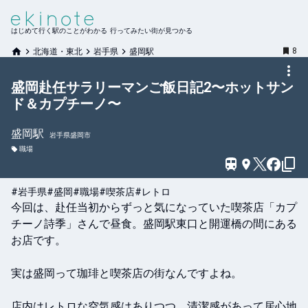
はじめて行く駅のことがわかる 行ってみたい街が見つかる
8
北海道・東北
岩手県
盛岡駅
盛岡赴任サラリーマンご飯日記2〜ホットサン
ド＆カプチーノ〜
盛岡
駅
岩手県盛岡市
職場
#岩手県
#盛岡
#職場
#喫茶店
#レトロ
今回は、赴任当初からずっと気になっていた喫茶店「カプ
チーノ詩季」さんで昼食。盛岡駅東口と開運橋の間にある
お店です。

実は盛岡って珈琲と喫茶店の街なんですよね。

店内はレトロな空気感はありつつ、清潔感があって居心地