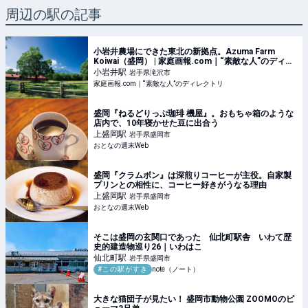
周辺の駅の記事
小岩井農場にできた東北の新拠点。Azuma Farm
Koiwai（盛岡） | 家庭画報.com｜“素敵な人”のディレ
クトリ
小岩井
駅
岩手県滝沢市
家庭画報.com｜“素敵な人”のディレクトリ
盛岡『ねるどりっぷ珈琲 機屋』。おもちゃ箱のような
店内で、10年寝かせた豆に出合う
上盛岡
駅
岩手県盛岡市
おとなの週末Web
盛岡『クラムボン』は深煎りコーヒーが主役。自家製
プリンとの相性に、コーヒー好きがうなる理由
上盛岡
駅
岩手県盛岡市
おとなの週末Web
そこは盛岡の玄関口であった 仙北町駅舎 いわて歴
史的建造物巡り26｜いわはこ
仙北町
駅
岩手県盛岡市
#この駅がすき
note（ノート）
大きな猫団子が見たい！ 盛岡市動物公園 ZOOMOのピ