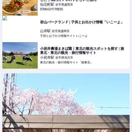
仙北町
駅
岩手県盛岡市
STRAIGHT PRESS
岩山パークランド | 子供とお出かけ情報「いこーよ」
山岸
駅
岩手県盛岡市
子供とおでかけ情報サイト いこーよ
小岩井農場まきば園｜東北の観光スポットを探す | 旅
東北 - 東北の観光・旅行情報サイト
小岩井
駅
岩手県滝沢市
東北の観光・旅行情報サイト「旅東北」