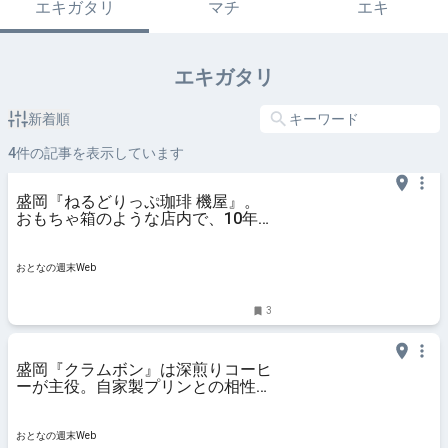
エキガタリ
マチ
エキ
エキガタリ
新着順
4
件の記事を表示しています
盛岡『ねるどりっぷ珈琲 機屋』。
おもちゃ箱のような店内で、10年
寝かせた豆に出合う
おとなの週末Web
3
盛岡『クラムボン』は深煎りコーヒ
ーが主役。自家製プリンとの相性
に、コーヒー好きがうなる理由
おとなの週末Web