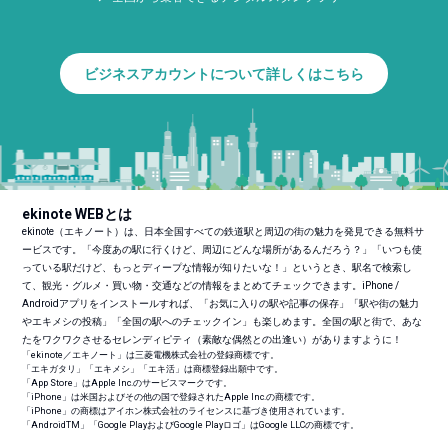
ビジネスアカウントについて詳しくはこちら
ekinote WEBとは
ekinote（エキノート）は、日本全国すべての鉄道駅と周辺の街の魅力を発見できる無料サ
ービスです。「今度あの駅に行くけど、周辺にどんな場所があるんだろう？」「いつも使
っている駅だけど、もっとディープな情報が知りたいな！」というとき、駅名で検索し
て、観光・グルメ・買い物・交通などの情報をまとめてチェックできます。iPhone /
Androidアプリをインストールすれば、「お気に入りの駅や記事の保存」「駅や街の魅力
やエキメシの投稿」「全国の駅へのチェックイン」も楽しめます。全国の駅と街で、あな
たをワクワクさせるセレンディピティ（素敵な偶然との出逢い）がありますように！
「ekinote／エキノート」は三菱電機株式会社の登録商標です。
「エキガタリ」「エキメシ」「エキ活」は商標登録出願中です。
「App Store」はApple Inc.のサービスマークです。
「iPhone」は米国およびその他の国で登録されたApple Inc.の商標です。
「iPhone」の商標はアイホン株式会社のライセンスに基づき使用されています。
「Android
TM
」「Google PlayおよびGoogle Playロゴ」はGoogle LLCの商標です。