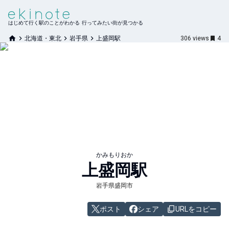
はじめて行く駅のことがわかる 行ってみたい街が見つかる
北海道・東北
岩手県
上盛岡駅
306
views
4
かみもりおか
上盛岡
駅
岩手県盛岡市
ポスト
シェア
URLをコピー