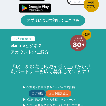
アプリについて詳しくはこちら
法人のお客様
ekinoteビジネス
アカウントのご紹介
「駅」を起点に地域を盛り上げたい共
創パートナーを広く募集しています！
▶ 企業名・自治体名カラーバッジで投稿
〇〇電鉄
△△市観光協会
▶ 沿線住民と共創する投稿キャンペーン
▶ 全国から集客できるデジタルスタンプラリー