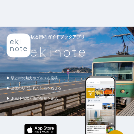
駅と街のガイドブックアプリ
▶ 駅と街の魅力やグルメを投稿
▶ 全国の駅に訪れた記録を残せる
▶ あらゆる駅と街の情報を確認