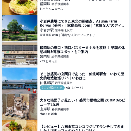
盛岡
駅
岩手県盛岡市
じゃらんニュース
小岩井農場にできた東北の新拠点。Azuma Farm
Koiwai（盛岡） | 家庭画報.com｜“素敵な人”のディレ
クトリ
小岩井
駅
岩手県滝沢市
家庭画報.com｜“素敵な人”のディレクトリ
盛岡駅の東口・西口バスターミナルを攻略！ 早朝の休
憩場所&電源スポットもご案内
盛岡
駅
岩手県盛岡市
バスとりっぷ
そこは盛岡の玄関口であった 仙北町駅舎 いわて歴
史的建造物巡り26｜いわはこ
仙北町
駅
岩手県盛岡市
#この駅がすき
note（ノート）
大きな猫団子が見たい！ 盛岡市動物公園 ZOOMOのピ
ューマ3兄弟
山岸
駅
岩手県盛岡市
Hanako Web
【レビュー】八満食堂コレコウジツでランチしてきま
した｜境内カフェのやさしいごはん