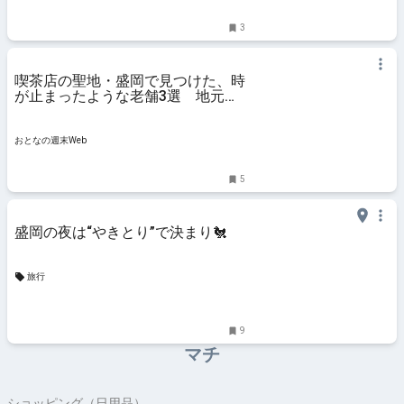
3
喫茶店の聖地・盛岡で見つけた、時
が止まったような老舗3選 地元客
に愛される寛ぎ空間で味わう特別な
時間
おとなの週末Web
5
盛岡の夜は“やきとり”で決まり🐔
旅行
9
マチ
ショッピング（日用品）