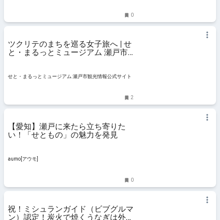
0
ツクリテのまちを巡る女子旅へ | せ
と・まるっとミュージアム 瀬戸市
観光情報公式サイト
せと・まるっとミュージアム 瀬戸市観光情報公式サイト
2
【愛知】瀬戸に来たら立ち寄りた
い！「せともの」の魅力を発見
aumo[アウモ]
0
祝！ミシュランガイド（ビブグルマ
ン）認定！炭火で焼くうなぎは外カ