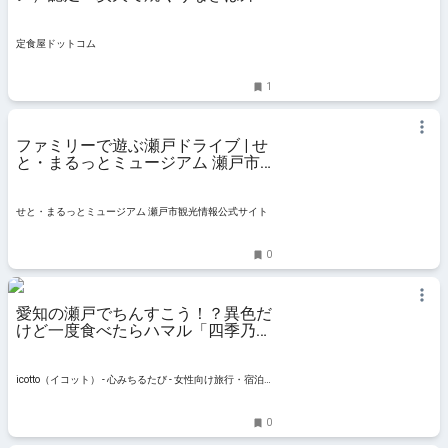
リッ内フワッのクリスピー長焼き！
うなぎ田代 | 瀬戸市
定食屋ドットコム
1
ファミリーで遊ぶ瀬戸ドライブ | せ
と・まるっとミュージアム 瀬戸市
観光情報公式サイト
せと・まるっとミュージアム 瀬戸市観光情報公式サイト
0
愛知の瀬戸でちんすこう！？異色だ
けど一度食べたらハマル「四季乃
舎」 | icotto（イコット）
icotto（イコット） - 心みちるたび - 女性向け旅行・宿泊
情報メディア
0