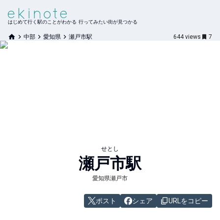
はじめて行く駅のことがわかる 行ってみたい街が見つかる
中部
愛知県
瀬戸市駅
644
views
7
せとし
瀬戸市
駅
愛知県瀬戸市
ポスト
シェア
URLをコピー