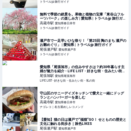
トラベルjp 旅行ガイド
無料で季節の絶景を。果物と植物の宝庫「東谷山フル
ーツパーク」の楽しみ方 | 愛知県 | トラベルjp 旅行ガイ
ド
高蔵寺
駅
愛知県春日井市
トラベルjp 旅行ガイド
瀬戸市で一足早いひな祭り！「第25回 陶のまち 瀬戸の
お雛めぐり」 | 愛知県 | トラベルjp 旅行ガイド
尾張瀬戸
駅
愛知県瀬戸市
トラベルjp 旅行ガイド
愛知県「尾張旭市」の住みやすさは？約30年暮らす主
婦が魅力を紹介 - LIFE LIST - 好きな街・住みたい街・
私の街
尾張旭
駅
愛知県尾張旭市
LIFE LIST - 好きな街・住みたい街・私の街
守山区のサニーデイズキッチンで愛犬と一緒にドッグ
ランとハンバーガーを楽しむ
高蔵寺
駅
愛知県春日井市
ナゴレコ｜名古屋めしレコメンド
【愛知】猫の日は瀬戸で“福猫”GO！ せとものの歴史と
文化に触れる街歩き｜旅色LIKES
尾張瀬戸
駅
愛知県瀬戸市