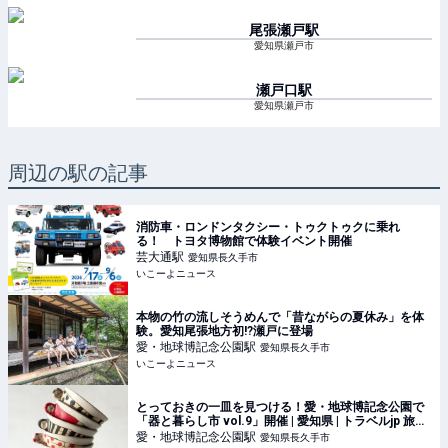
尾張瀬戸
駅
愛知県瀬戸市
瀬戸口
駅
愛知県瀬戸市
周辺の駅の記事
消防車・ロンドンタクシー・トゥクトゥクに乗れ
る！ トヨタ博物館で体験イベント開催
芸大通
駅
愛知県長久手市
いこーよニュース
本物の竹の流しそうめんで「昔ながらの夏休み」を体
験。愛知尾張地方初!?瀬戸に登場
愛・地球博記念公園
駅
愛知県長久手市
いこーよニュース
とっておきの一皿を見つける！愛・地球博記念公園で
「器と暮らし市 vol.9」開催 | 愛知県 | トラベルjp 旅行
ガイド
愛・地球博記念公園
駅
愛知県長久手市