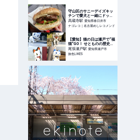
私の街
守山区のサニーデイズキッ
チンで愛犬と一緒にドッグ
ランとハンバーガーを楽し
高蔵寺
駅
愛知県春日井市
む
ナゴレコ｜名古屋めしレコメンド
【愛知】猫の日は瀬戸で“福
猫”GO！ せとものの歴史と
文化に触れる街歩き｜旅色
尾張瀬戸
駅
愛知県瀬戸市
LIKES
旅色LIKES