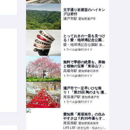
文字通り岩屋堂のハイキン
グは岩付
瀬戸市
駅
愛知県瀬戸市
とっておきの一皿を見つけ
る！愛・地球博記念公園で
「器と暮らし市 vol.9」開
愛・地球博記念公園
駅
愛知
催 | 愛知県 | トラベルjp 旅
トラベルjp 旅行ガイド
県長久手市
行ガイド
無料で季節の絶景を。果物
と植物の宝庫「東谷山フル
ーツパーク」の楽しみ方 |
高蔵寺
駅
愛知県春日井市
愛知県 | トラベルjp 旅行ガ
トラベルjp 旅行ガイド
イド
瀬戸市で一足早いひな祭
り！「第25回 陶のまち 瀬
戸のお雛めぐり」 | 愛知県 |
尾張瀬戸
駅
愛知県瀬戸市
トラベルjp 旅行ガイド
トラベルjp 旅行ガイド
愛知県「尾張旭市」の住み
やすさは？約30年暮らす主
婦が魅力を紹介 - LIFE LIST
尾張旭
駅
愛知県尾張旭市
- 好きな街・住みたい街・
LIFE LIST - 好きな街・住みたい街・私の街