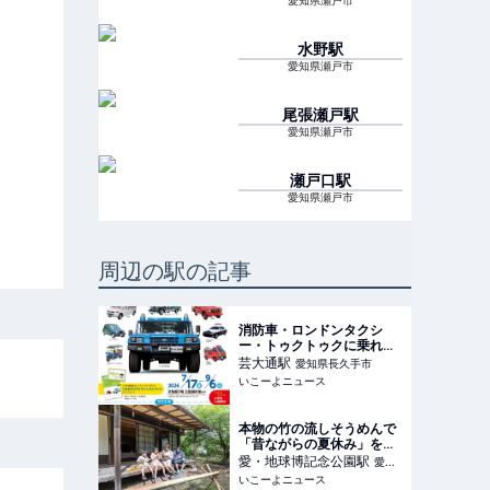
愛知県瀬戸市
水野
駅
愛知県瀬戸市
尾張瀬戸
駅
愛知県瀬戸市
瀬戸口
駅
愛知県瀬戸市
周辺の駅の記事
消防車・ロンドンタクシ
ー・トゥクトゥクに乗れ
る！ トヨタ博物館で体験
芸大通
駅
愛知県長久手市
イベント開催
いこーよニュース
本物の竹の流しそうめんで
「昔ながらの夏休み」を体
験。愛知尾張地方初!?瀬戸
愛・地球博記念公園
駅
愛知
に登場
いこーよニュース
県長久手市