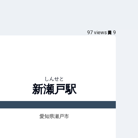
97
views
9
しんせと
新瀬戸
駅
愛知県瀬戸市