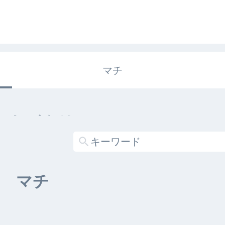
マチ
エキガタリ
する記事がありません
マチ